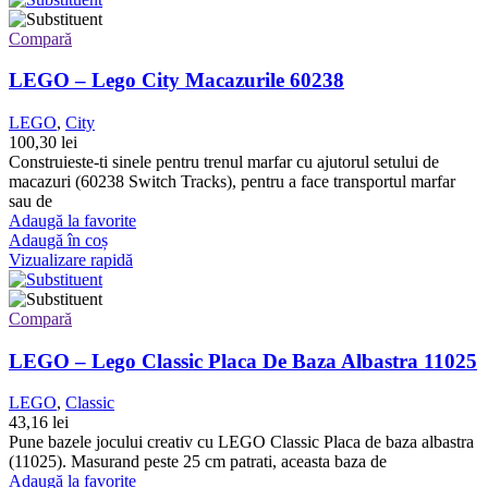
Compară
LEGO – Lego City Macazurile 60238
LEGO
,
City
100,30
lei
Construieste-ti sinele pentru trenul marfar cu ajutorul setului de
macazuri (60238 Switch Tracks), pentru a face transportul marfar
sau de
Adaugă la favorite
Adaugă în coș
Vizualizare rapidă
Compară
LEGO – Lego Classic Placa De Baza Albastra 11025
LEGO
,
Classic
43,16
lei
Pune bazele jocului creativ cu LEGO Classic Placa de baza albastra
(11025). Masurand peste 25 cm patrati, aceasta baza de
Adaugă la favorite