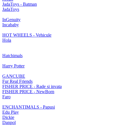
JadaToys - Batman
JadaToys
InGenuity
Incababy
HOT WHEELS - Vehicule
Hola
Hatchimals
Harry Potter
GANCUBE
Fur Real Friends
FISHER PRICE - Rade si invata
FISHER PRICE - NewBorn
Faro
ENCHANTIMALS - Papusi
Edu Play
Dickie
Danpol