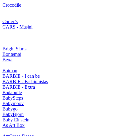
Crocodile
Carter’s
CARS - Masini
Bright Starts
Bontempi
Bexa
Batman
BARBIE - I can be
BARBIE - Fashionistas
BARBIE - Extra
Badabulle
BabySteps
Babymoov
Babygo
BabyBjorn
Baby Einstein
As Art Box