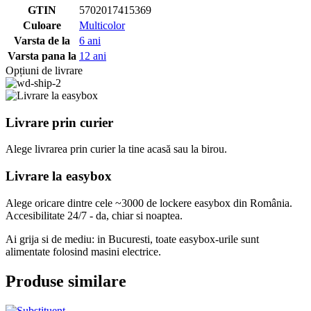
GTIN
5702017415369
Culoare
Multicolor
Varsta de la
6 ani
Varsta pana la
12 ani
Opțiuni de livrare
Livrare prin curier
Alege livrarea prin curier
la
tine
acasă
sau
la
birou.
Livrare la easybox
Alege oricare dintre cele ~3000 de lockere easybox din
România
.
Accesibilitate 24/7 - da, chiar si noaptea.
Ai grija si de mediu: in Bucuresti, toate easybox-urile sunt
alimentate folosind masini electrice.
Produse similare