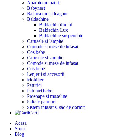
Aparatoare patut
Babynest
Balansoare si leagane
Baldachine
Baldachin din tul
Baldachin Lux
Baldachine suspendate
Carusele si lampite
Comode si mese de infasat
Cos bebe
Carusele si lampite
Comode si mese de infasat
Cos bebe
Lenjerii si accesorii
Mobilier
Paturici
Patuturi bebe
Prosoape si museline
Saltele patuturi
Sistem infasat si sac de dormit
Carti
Acasa
Shop
Blog