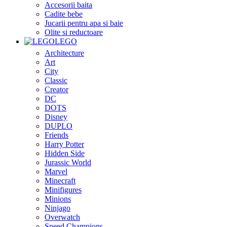
Accesorii baita
Cadite bebe
Jucarii pentru apa si baie
Olite si reductoare
LEGO
Architecture
Art
City
Classic
Creator
DC
DOTS
Disney
DUPLO
Friends
Harry Potter
Hidden Side
Jurassic World
Marvel
Minecraft
Minifigures
Minions
Ninjago
Overwatch
Speed Champions