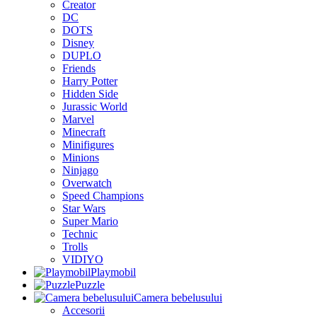
Creator
DC
DOTS
Disney
DUPLO
Friends
Harry Potter
Hidden Side
Jurassic World
Marvel
Minecraft
Minifigures
Minions
Ninjago
Overwatch
Speed Champions
Star Wars
Super Mario
Technic
Trolls
VIDIYO
Playmobil
Puzzle
Camera bebelusului
Accesorii