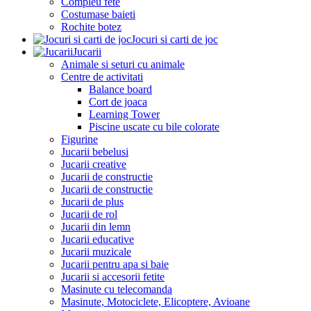
Compleu fete
Costumase baieti
Rochite botez
Jocuri si carti de joc
Jucarii
Animale si seturi cu animale
Centre de activitati
Balance board
Cort de joaca
Learning Tower
Piscine uscate cu bile colorate
Figurine
Jucarii bebelusi
Jucarii creative
Jucarii de constructie
Jucarii de constructie
Jucarii de plus
Jucarii de rol
Jucarii din lemn
Jucarii educative
Jucarii muzicale
Jucarii pentru apa si baie
Jucarii si accesorii fetite
Masinute cu telecomanda
Masinute, Motociclete, Elicoptere, Avioane