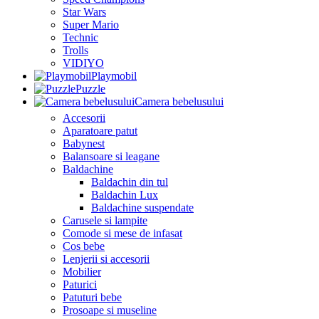
Star Wars
Super Mario
Technic
Trolls
VIDIYO
Playmobil
Puzzle
Camera bebelusului
Accesorii
Aparatoare patut
Babynest
Balansoare si leagane
Baldachine
Baldachin din tul
Baldachin Lux
Baldachine suspendate
Carusele si lampite
Comode si mese de infasat
Cos bebe
Lenjerii si accesorii
Mobilier
Paturici
Patuturi bebe
Prosoape si museline