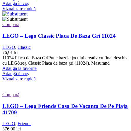
Adaugă în coș
Vizualizare rapidă
Compară
LEGO – Lego Classic Placa De Baza Gri 11024
LEGO
,
Classic
76,91
lei
11024 Placa de Baza GriPune bazele jocului creativ cu final deschis
cu LEG&reg Classic Placa de baza gri (11024). Masurand
Adaugă la favorite
Adaugă în coș
Vizualizare rapidă
Compară
LEGO – Lego Friends Casa De Vacanta De Pe Plaja
41709
LEGO
,
Friends
376,00
lei