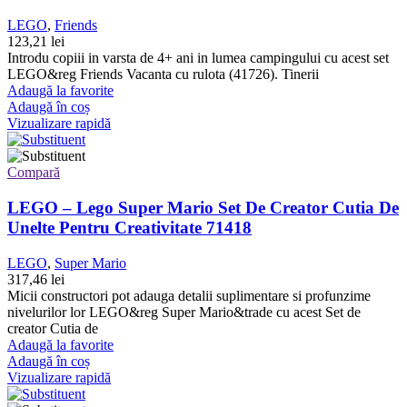
LEGO
,
Friends
123,21
lei
Introdu copiii in varsta de 4+ ani in lumea campingului cu acest set
LEGO&reg Friends Vacanta cu rulota (41726). Tinerii
Adaugă la favorite
Adaugă în coș
Vizualizare rapidă
Compară
LEGO – Lego Super Mario Set De Creator Cutia De
Unelte Pentru Creativitate 71418
LEGO
,
Super Mario
317,46
lei
Micii constructori pot adauga detalii suplimentare si profunzime
nivelurilor lor LEGO&reg Super Mario&trade cu acest Set de
creator Cutia de
Adaugă la favorite
Adaugă în coș
Vizualizare rapidă