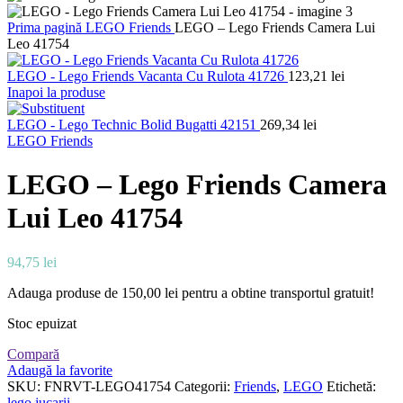
Prima pagină
LEGO
Friends
LEGO – Lego Friends Camera Lui
Leo 41754
LEGO - Lego Friends Vacanta Cu Rulota 41726
123,21
lei
Inapoi la produse
LEGO - Lego Technic Bolid Bugatti 42151
269,34
lei
LEGO Friends
LEGO – Lego Friends Camera
Lui Leo 41754
94,75
lei
Adauga produse de
150,00
lei
pentru a obtine transportul gratuit!
Stoc epuizat
Compară
Adaugă la favorite
SKU:
FNRVT-LEGO41754
Categorii:
Friends
,
LEGO
Etichetă:
lego jucarii