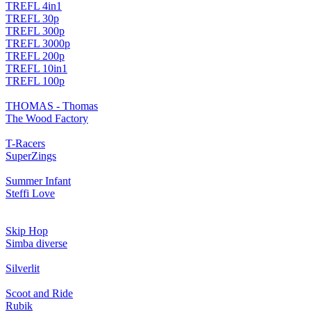
TREFL 4in1
TREFL 30p
TREFL 300p
TREFL 3000p
TREFL 200p
TREFL 10in1
TREFL 100p
THOMAS - Thomas
The Wood Factory
T-Racers
SuperZings
Summer Infant
Steffi Love
Skip Hop
Simba diverse
Silverlit
Scoot and Ride
Rubik