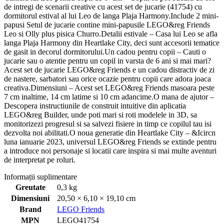
de intregi de scenarii creative cu acest set de jucarie (41754) cu
dormitorul estival al lui Leo de langa Plaja Harmony.Include 2 mini-
papusi Setul de jucarie contine mini-papusile LEGO&reg Friends
Leo si Olly plus pisica Churro.Detalii estivale – Casa lui Leo se afla
langa Plaja Harmony din Heartlake City, deci sunt accesorii tematice
de gasit in decorul dormitorului.Un cadou pentru copii – Cauti o
jucarie sau o atentie pentru un copil in varsta de 6 ani si mai mari?
Acest set de jucarie LEGO&reg Friends e un cadou distractiv de zi
de nastere, sarbatori sau orice ocazie pentru copii care adora joaca
creativa.Dimensiuni – Acest set LEGO&reg Friends masoara peste
7 cm inaltime, 14 cm latime si 10 cm adancime.O mana de ajutor –
Descopera instructiunile de construit intuitive din aplicatia
LEGO&reg Builder, unde poti mari si roti modelele in 3D, sa
monitorizezi progresul si sa salvezi fisiere in timp ce copilul tau isi
dezvolta noi abilitati.O noua generatie din Heartlake City – &Icircn
luna ianuarie 2023, universul LEGO&reg Friends se extinde pentru
a introduce noi personaje si locatii care inspira si mai multe aventuri
de interpretat pe roluri.
Informații suplimentare
Greutate
0,3 kg
Dimensiuni
20,50 × 6,10 × 19,10 cm
Brand
LEGO Friends
MPN
LEGO41754