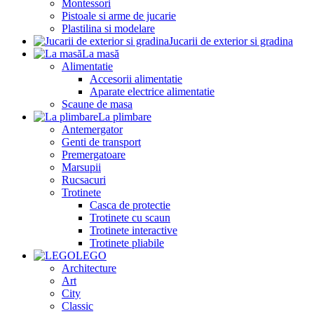
Montessori
Pistoale si arme de jucarie
Plastilina si modelare
Jucarii de exterior si gradina
La masă
Alimentatie
Accesorii alimentatie
Aparate electrice alimentatie
Scaune de masa
La plimbare
Antemergator
Genti de transport
Premergatoare
Marsupii
Rucsacuri
Trotinete
Casca de protectie
Trotinete cu scaun
Trotinete interactive
Trotinete pliabile
LEGO
Architecture
Art
City
Classic