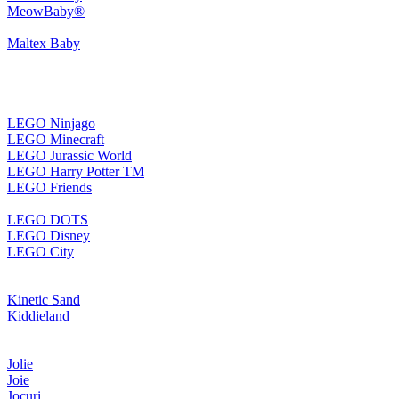
MeowBaby®
Maltex Baby
LEGO Ninjago
LEGO Minecraft
LEGO Jurassic World
LEGO Harry Potter TM
LEGO Friends
LEGO DOTS
LEGO Disney
LEGO City
Kinetic Sand
Kiddieland
Jolie
Joie
Jocuri