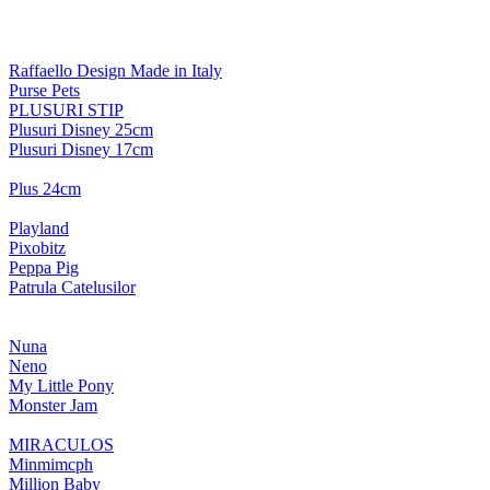
Raffaello Design Made in Italy
Purse Pets
PLUSURI STIP
Plusuri Disney 25cm
Plusuri Disney 17cm
Plus 24cm
Playland
Pixobitz
Peppa Pig
Patrula Catelusilor
Nuna
Neno
My Little Pony
Monster Jam
MIRACULOS
Minmimcph
Million Baby