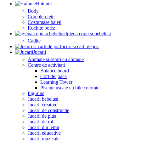
Hainute
Body
Compleu fete
Costumase baieti
Rochite botez
Igiena copii si bebelusi
Cadite
Jocuri si carti de joc
Jucarii
Animale si seturi cu animale
Centre de activitati
Balance board
Cort de joaca
Learning Tower
Piscine uscate cu bile colorate
Figurine
Jucarii bebelusi
Jucarii creative
Jucarii de constructie
Jucarii de plus
Jucarii de rol
Jucarii din lemn
Jucarii educative
Jucarii muzicale