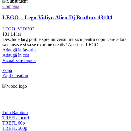
Compară
LEGO – Lego Vidiyo Alien Dj Beatbox 43104
LEGO
,
VIDIYO
101,14
lei
Deschide larg portile spre universul muzicii pentru copiii care adora
sa danseze si sa se exprime creativ! Acest set LEGO
Adaugă la favorite
Adaugă în coș
Vizualizare rapidă
Zopa
Zapf Creation
Tutti Bambini
TREFL Jocuri
TREFL 60p
TREFL 500p