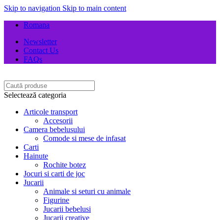
Skip to navigation
Skip to main content
Romana
Newsletter
Contact Us
FAQs
Selectează categoria
Articole transport
Accesorii
Camera bebelusului
Comode si mese de infasat
Carti
Hainute
Rochite botez
Jocuri si carti de joc
Jucarii
Animale si seturi cu animale
Figurine
Jucarii bebelusi
Jucarii creative