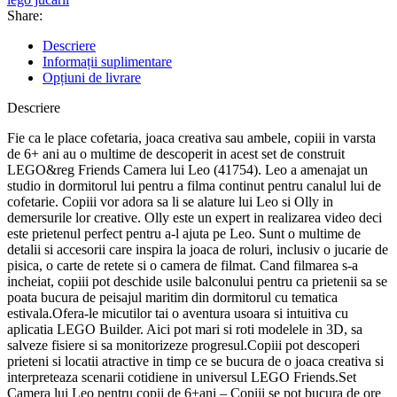
Share:
Descriere
Informații suplimentare
Opțiuni de livrare
Descriere
Fie ca le place cofetaria, joaca creativa sau ambele, copiii in varsta
de 6+ ani au o multime de descoperit in acest set de construit
LEGO&reg Friends Camera lui Leo (41754). Leo a amenajat un
studio in dormitorul lui pentru a filma continut pentru canalul lui de
cofetarie. Copiii vor adora sa li se alature lui Leo si Olly in
demersurile lor creative. Olly este un expert in realizarea video deci
este prietenul perfect pentru a-l ajuta pe Leo. Sunt o multime de
detalii si accesorii care inspira la joaca de roluri, inclusiv o jucarie de
pisica, o carte de retete si o camera de filmat. Cand filmarea s-a
incheiat, copiii pot deschide usile balconului pentru ca prietenii sa se
poata bucura de peisajul maritim din dormitorul cu tematica
estivala.Ofera-le micutilor tai o aventura usoara si intuitiva cu
aplicatia LEGO Builder. Aici pot mari si roti modelele in 3D, sa
salveze fisiere si sa monitorizeze progresul.Copiii pot descoperi
prieteni si locatii atractive in timp ce se bucura de o joaca creativa si
interpreteaza scenarii cotidiene in universul LEGO Friends.Set
Camera lui Leo pentru copii de 6+ani – Copiii se pot bucura de ore