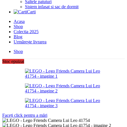
Saltele patuturi
Sistem infasat si sac de dormit
Carti
Acasa
Shop
Colectia 2025
Blog
Urmărește livrarea
Shop
Stoc epuizat
Faceți click pentru a mări