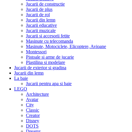
Jucarii de constructie
Jucarii de plus
Jucarii de rol
Jucarii din lemn
Jucarii educative
Jucarii muzicale
Jucarii si accesorii fetite
Masinute cu telecomanda
Masinute, Motociclete, Elicoptere, Avioane
Montessori
Pistoale si arme de jucarie
Plastilina si modelare
Jucarii de exterior si gradina
Jucarii din lemn
La baie
Jucarii pentru apa si baie
LEGO
Architecture
Avatar
City
Classic
Creator
Disney
DOTS
Dreamz