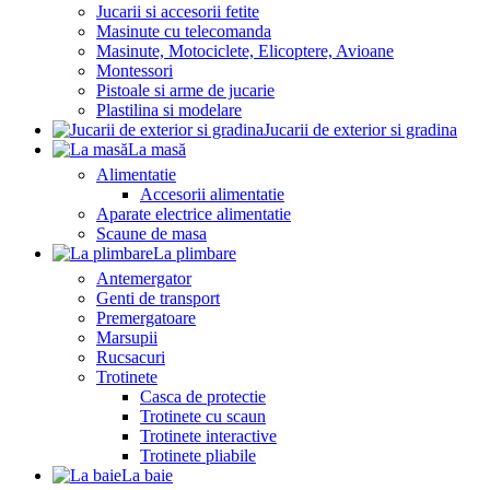
Jucarii si accesorii fetite
Masinute cu telecomanda
Masinute, Motociclete, Elicoptere, Avioane
Montessori
Pistoale si arme de jucarie
Plastilina si modelare
Jucarii de exterior si gradina
La masă
Alimentatie
Accesorii alimentatie
Aparate electrice alimentatie
Scaune de masa
La plimbare
Antemergator
Genti de transport
Premergatoare
Marsupii
Rucsacuri
Trotinete
Casca de protectie
Trotinete cu scaun
Trotinete interactive
Trotinete pliabile
La baie