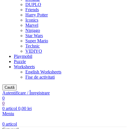
DUPLO
Friends
Harry Potter
Iconics
Marvel
Ninjago
Star Wars
Super Mario
Technic
VIDIYO
Playmobil
Puzzle
Worksheets
English Worksheets
Fise de activitati
Caută
Autentificare / Înregistrare
0
0
0
articol
0,00
lei
Meniu
0
articol