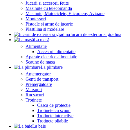
Jucarii si accesorii fetite
Masinute cu telecomanda
Masinute, Motociclete, Elicoptere, Avioane
Montessori
Pistoale si arme de jucarie
Plastilina si modelare
Jucarii de exterior si gradina
La masă
Alimentatie
Accesorii alimentatie
Aparate electrice alimentatie
Scaune de masa
La plimbare
Antemergator
Genti de transport
Premergatoare
Marsupii
Rucsacuri
Trotinete
Casca de protectie
Trotinete cu scaun
Trotinete interactive
Trotinete pliabile
La baie