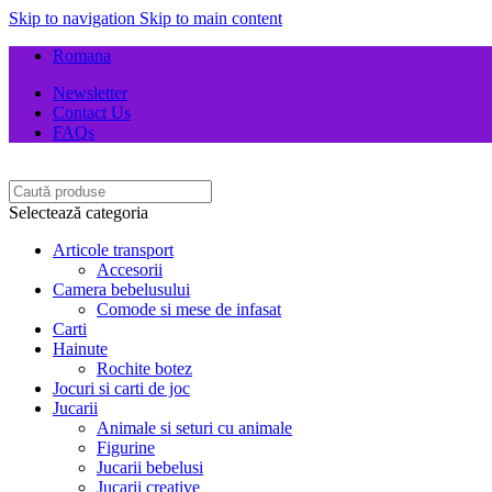
Skip to navigation
Skip to main content
Romana
Newsletter
Contact Us
FAQs
Selectează categoria
Articole transport
Accesorii
Camera bebelusului
Comode si mese de infasat
Carti
Hainute
Rochite botez
Jocuri si carti de joc
Jucarii
Animale si seturi cu animale
Figurine
Jucarii bebelusi
Jucarii creative