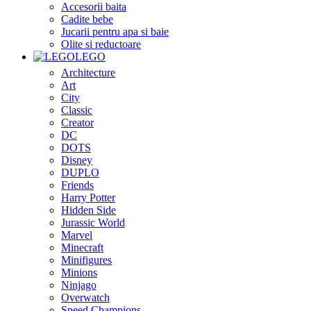
Accesorii baita
Cadite bebe
Jucarii pentru apa si baie
Olite si reductoare
LEGO
Architecture
Art
City
Classic
Creator
DC
DOTS
Disney
DUPLO
Friends
Harry Potter
Hidden Side
Jurassic World
Marvel
Minecraft
Minifigures
Minions
Ninjago
Overwatch
Speed Champions