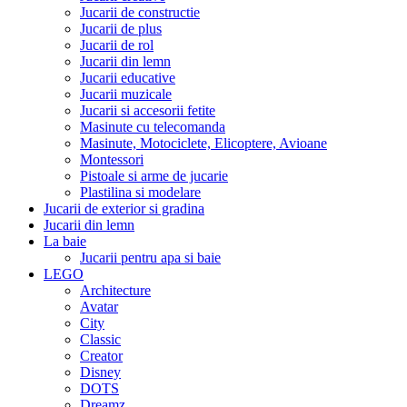
Jucarii de constructie
Jucarii de plus
Jucarii de rol
Jucarii din lemn
Jucarii educative
Jucarii muzicale
Jucarii si accesorii fetite
Masinute cu telecomanda
Masinute, Motociclete, Elicoptere, Avioane
Montessori
Pistoale si arme de jucarie
Plastilina si modelare
Jucarii de exterior si gradina
Jucarii din lemn
La baie
Jucarii pentru apa si baie
LEGO
Architecture
Avatar
City
Classic
Creator
Disney
DOTS
Dreamz