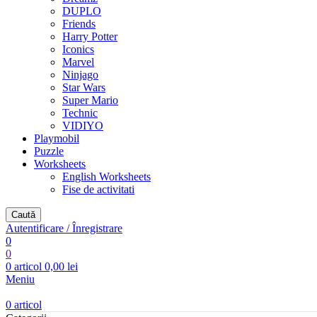
DUPLO
Friends
Harry Potter
Iconics
Marvel
Ninjago
Star Wars
Super Mario
Technic
VIDIYO
Playmobil
Puzzle
Worksheets
English Worksheets
Fise de activitati
Caută
Autentificare / Înregistrare
0
0
0
articol
0,00
lei
Meniu
0
articol