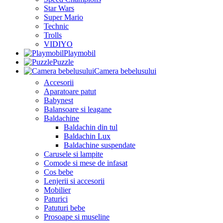
Star Wars
Super Mario
Technic
Trolls
VIDIYO
Playmobil
Puzzle
Camera bebelusului
Accesorii
Aparatoare patut
Babynest
Balansoare si leagane
Baldachine
Baldachin din tul
Baldachin Lux
Baldachine suspendate
Carusele si lampite
Comode si mese de infasat
Cos bebe
Lenjerii si accesorii
Mobilier
Paturici
Patuturi bebe
Prosoape si museline