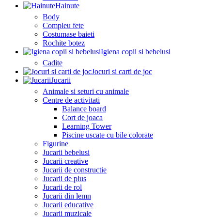
Hainute
Body
Compleu fete
Costumase baieti
Rochite botez
Igiena copii si bebelusi
Cadite
Jocuri si carti de joc
Jucarii
Animale si seturi cu animale
Centre de activitati
Balance board
Cort de joaca
Learning Tower
Piscine uscate cu bile colorate
Figurine
Jucarii bebelusi
Jucarii creative
Jucarii de constructie
Jucarii de plus
Jucarii de rol
Jucarii din lemn
Jucarii educative
Jucarii muzicale