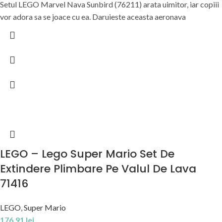
Setul LEGO Marvel Nava Sunbird (76211) arata uimitor, iar copiii
vor adora sa se joace cu ea. Daruieste aceasta aeronava
LEGO – Lego Super Mario Set De
Extindere Plimbare Pe Valul De Lava
71416
LEGO
,
Super Mario
176,91
lei