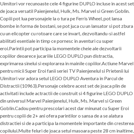
Uimitori vor recunoaste cele 4 figurine DUPLO incluse in acest set
de joaca versatil Paienjenelul, Hulk, Ms. Marvel si Green Goblin.
Copiii pot lua personajele la o tura pe Ferris Wheel, pot lansa
bombe in forma de bostani, se pot juca cu un lansator si pot zbura
cu un elicopter cu rotoare care se invart, dezvoltandu-si astfel
abilitati esentiale in timp ce pornesc in aventuri cu super
eroi.Parintii pot participa la momentele cheie ale dezvoltarii
copiilor deoarece jucariile LEGO DUPLO pun distractia,
exprimarea sinelui si explorarea in mainile copiilor.Actiune Marvel
pentru micii Super Eroi fanii seriei TV Paienjenelul si Prietenii lui
Uimitori vor adora setul LEGO DUPLO Aventura in Parcul de
Distractii (10963).Personaje celebre acest set de joaca plin de
activitati include actractii de construit si 4 figurine LEGO DUPLO
din universul Marvel Paienjenelul, Hulk, Ms. Marvel si Green
Goblin.Cadou pentru prescolari acest dar minunat cu Super Eroi
pentru copiii de 2+ ani ofera parintilor o sansa de a se alatura
distractiei si de a participa la momentele importante din cresterea
copilului.Multe feluri de joaca setul masoara peste 28 cm inaltime,