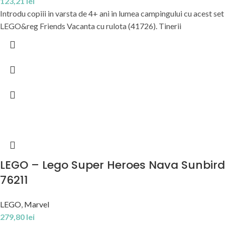
123,21
lei
Introdu copiii in varsta de 4+ ani in lumea campingului cu acest set
LEGO&reg Friends Vacanta cu rulota (41726). Tinerii
LEGO – Lego Super Heroes Nava Sunbird
76211
LEGO
,
Marvel
279,80
lei