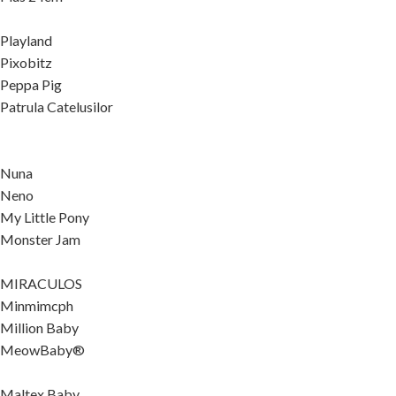
Playland
Pixobitz
Peppa Pig
Patrula Catelusilor
Nuna
Neno
My Little Pony
Monster Jam
MIRACULOS
Minmimcph
Million Baby
MeowBaby®
Maltex Baby