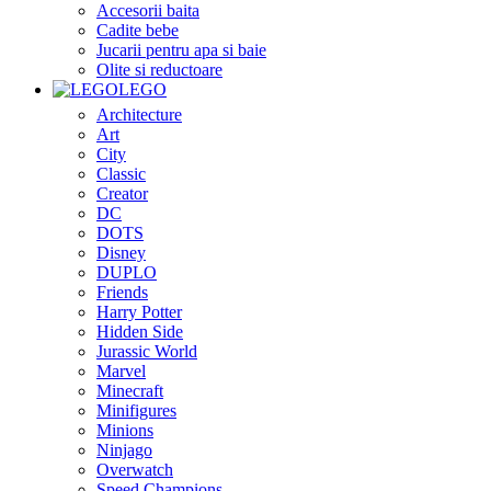
Accesorii baita
Cadite bebe
Jucarii pentru apa si baie
Olite si reductoare
LEGO
Architecture
Art
City
Classic
Creator
DC
DOTS
Disney
DUPLO
Friends
Harry Potter
Hidden Side
Jurassic World
Marvel
Minecraft
Minifigures
Minions
Ninjago
Overwatch
Speed Champions