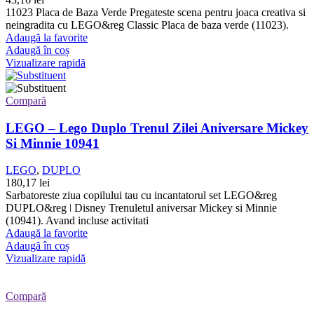
11023 Placa de Baza Verde Pregateste scena pentru joaca creativa si
neingradita cu LEGO&reg Classic Placa de baza verde (11023).
Adaugă la favorite
Adaugă în coș
Vizualizare rapidă
Compară
LEGO – Lego Duplo Trenul Zilei Aniversare Mickey
Si Minnie 10941
LEGO
,
DUPLO
180,17
lei
Sarbatoreste ziua copilului tau cu incantatorul set LEGO&reg
DUPLO&reg ǀ Disney Trenuletul aniversar Mickey si Minnie
(10941). Avand incluse activitati
Adaugă la favorite
Adaugă în coș
Vizualizare rapidă
Compară