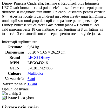
Disney Princess Cinderella, Jasmine si Rapunzel, plus figurinele
LEGO sub forma de cal si pui de elefant, setul este conceput pentru
distractie si imaginatie fara limite.Un cadou distractiv pentru varstele
6+ – Acest set poate fi daruit drept un cadou creativ unui fan Disney,
unui copil sau unui grup de copii cu o pasiune pentru personaje
Disney Princess sau calatorit.Gata pentru joaca – Balonul cu aer
cald masoara peste 18 cm inaltime, 9 cm lungime si 8 cm latime, si
toate cele 3 constructii sunt concepute pentru ore intregi de joaca.
Informații suplimentare
Greutate
0,64 kg
Dimensiuni
38,20 × 5,65 × 26,20 cm
Brand
LEGO Disney
MPN
LEGO43216
GTIN
5702017424835
Culoare
Multicolor
Varsta de la
6 ani
Varsta pana la
12 ani
Opțiuni de livrare
Livrare prin curier