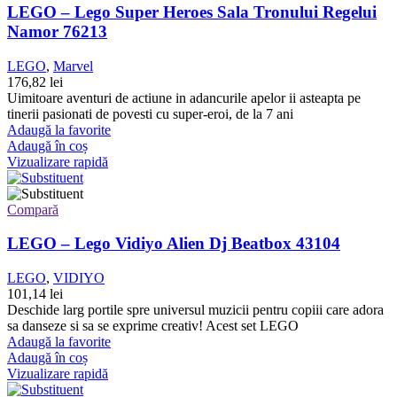
LEGO – Lego Super Heroes Sala Tronului Regelui
Namor 76213
LEGO
,
Marvel
176,82
lei
Uimitoare aventuri de actiune in adancurile apelor ii asteapta pe
tinerii pasionati de povesti cu super-eroi, de la 7 ani
Adaugă la favorite
Adaugă în coș
Vizualizare rapidă
Compară
LEGO – Lego Vidiyo Alien Dj Beatbox 43104
LEGO
,
VIDIYO
101,14
lei
Deschide larg portile spre universul muzicii pentru copiii care adora
sa danseze si sa se exprime creativ! Acest set LEGO
Adaugă la favorite
Adaugă în coș
Vizualizare rapidă