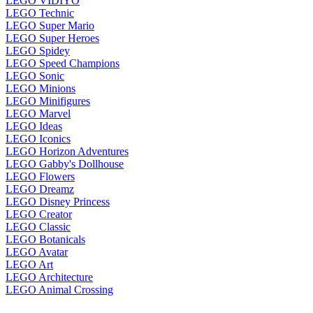
LEGO VIDIYO
LEGO Technic
LEGO Super Mario
LEGO Super Heroes
LEGO Spidey
LEGO Speed Champions
LEGO Sonic
LEGO Minions
LEGO Minifigures
LEGO Marvel
LEGO Ideas
LEGO Iconics
LEGO Horizon Adventures
LEGO Gabby's Dollhouse
LEGO Flowers
LEGO Dreamz
LEGO Disney Princess
LEGO Creator
LEGO Classic
LEGO Botanicals
LEGO Avatar
LEGO Art
LEGO Architecture
LEGO Animal Crossing