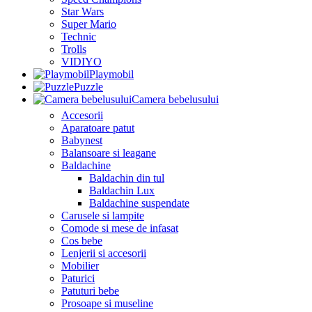
Star Wars
Super Mario
Technic
Trolls
VIDIYO
Playmobil
Puzzle
Camera bebelusului
Accesorii
Aparatoare patut
Babynest
Balansoare si leagane
Baldachine
Baldachin din tul
Baldachin Lux
Baldachine suspendate
Carusele si lampite
Comode si mese de infasat
Cos bebe
Lenjerii si accesorii
Mobilier
Paturici
Patuturi bebe
Prosoape si museline