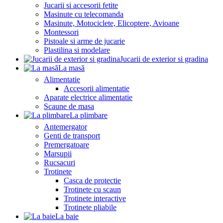
Jucarii si accesorii fetite
Masinute cu telecomanda
Masinute, Motociclete, Elicoptere, Avioane
Montessori
Pistoale si arme de jucarie
Plastilina si modelare
Jucarii de exterior si gradina
La masă
Alimentatie
Accesorii alimentatie
Aparate electrice alimentatie
Scaune de masa
La plimbare
Antemergator
Genti de transport
Premergatoare
Marsupii
Rucsacuri
Trotinete
Casca de protectie
Trotinete cu scaun
Trotinete interactive
Trotinete pliabile
La baie