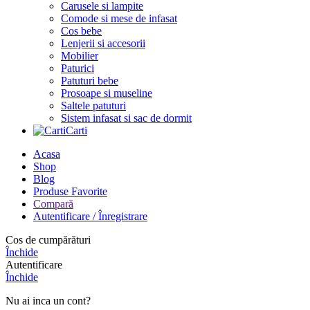
Carusele si lampite
Comode si mese de infasat
Cos bebe
Lenjerii si accesorii
Mobilier
Paturici
Patuturi bebe
Prosoape si museline
Saltele patuturi
Sistem infasat si sac de dormit
Carti
Acasa
Shop
Blog
Produse Favorite
Compară
Autentificare / Înregistrare
Cos de cumpărături
Închide
Autentificare
Închide
Nu ai inca un cont?