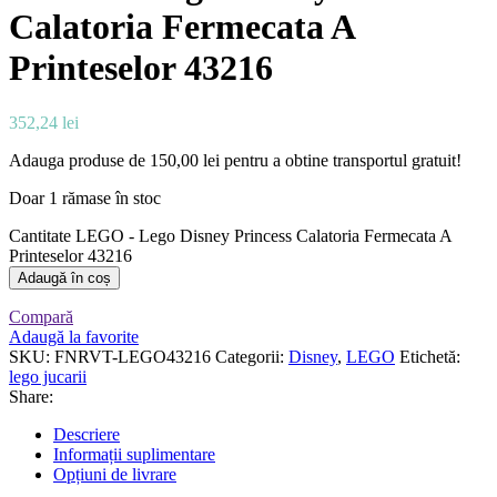
Calatoria Fermecata A
Printeselor 43216
352,24
lei
Adauga produse de
150,00
lei
pentru a obtine transportul gratuit!
Doar 1 rămase în stoc
Cantitate LEGO - Lego Disney Princess Calatoria Fermecata A
Printeselor 43216
Adaugă în coș
Compară
Adaugă la favorite
SKU:
FNRVT-LEGO43216
Categorii:
Disney
,
LEGO
Etichetă:
lego jucarii
Share:
Descriere
Informații suplimentare
Opțiuni de livrare