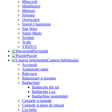
Minecraft
Minifigures
Minions
Ninjago
Overwatch
Speed Champions
Star Wars
Super Mario
Technic
Trolls
VIDIYO
Playmobil
Puzzle
Camera bebelusului
Accesorii
Aparatoare patut
Babynest
Balansoare si leagane
Baldachine
Baldachin din tul
Baldachin Lux
Baldachine suspendate
Carusele si lampite
Comode si mese de infasat
Cos bebe