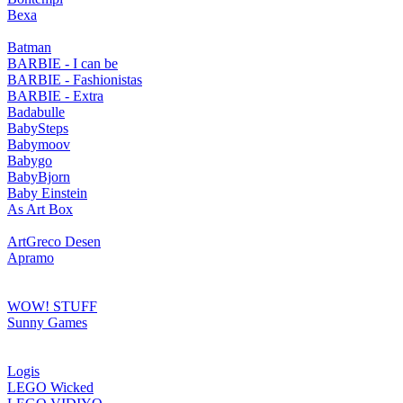
Bexa
Batman
BARBIE - I can be
BARBIE - Fashionistas
BARBIE - Extra
Badabulle
BabySteps
Babymoov
Babygo
BabyBjorn
Baby Einstein
As Art Box
ArtGreco Desen
Apramo
WOW! STUFF
Sunny Games
Logis
LEGO Wicked