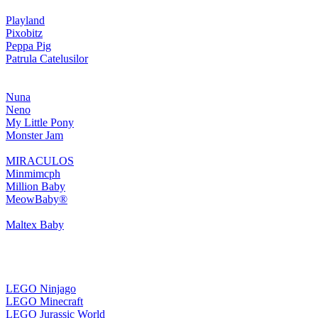
Playland
Pixobitz
Peppa Pig
Patrula Catelusilor
Nuna
Neno
My Little Pony
Monster Jam
MIRACULOS
Minmimcph
Million Baby
MeowBaby®
Maltex Baby
LEGO Ninjago
LEGO Minecraft
LEGO Jurassic World