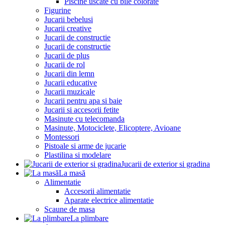
Piscine uscate cu bile colorate
Figurine
Jucarii bebelusi
Jucarii creative
Jucarii de constructie
Jucarii de constructie
Jucarii de plus
Jucarii de rol
Jucarii din lemn
Jucarii educative
Jucarii muzicale
Jucarii pentru apa si baie
Jucarii si accesorii fetite
Masinute cu telecomanda
Masinute, Motociclete, Elicoptere, Avioane
Montessori
Pistoale si arme de jucarie
Plastilina si modelare
Jucarii de exterior si gradina
La masă
Alimentatie
Accesorii alimentatie
Aparate electrice alimentatie
Scaune de masa
La plimbare