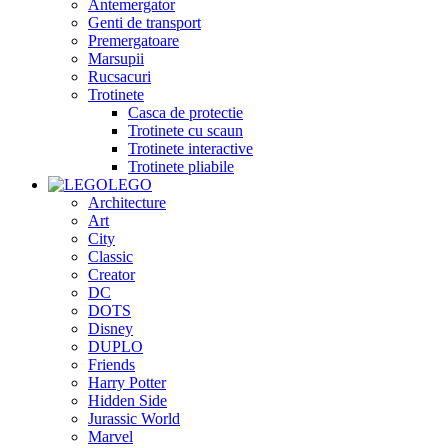
Antemergator
Genti de transport
Premergatoare
Marsupii
Rucsacuri
Trotinete
Casca de protectie
Trotinete cu scaun
Trotinete interactive
Trotinete pliabile
LEGO
Architecture
Art
City
Classic
Creator
DC
DOTS
Disney
DUPLO
Friends
Harry Potter
Hidden Side
Jurassic World
Marvel