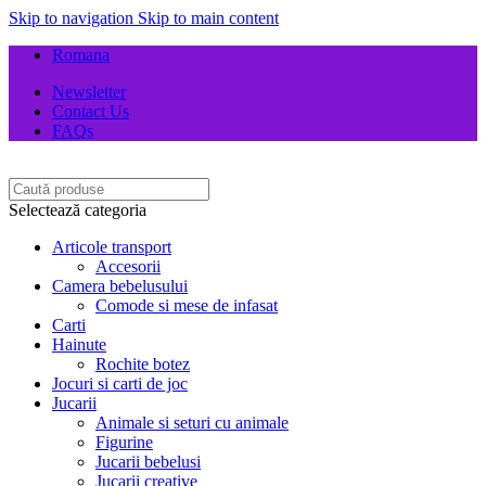
Skip to navigation
Skip to main content
Romana
Newsletter
Contact Us
FAQs
Selectează categoria
Articole transport
Accesorii
Camera bebelusului
Comode si mese de infasat
Carti
Hainute
Rochite botez
Jocuri si carti de joc
Jucarii
Animale si seturi cu animale
Figurine
Jucarii bebelusi
Jucarii creative