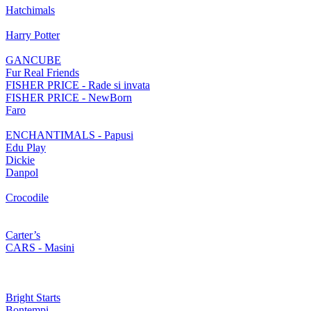
Hatchimals
Harry Potter
GANCUBE
Fur Real Friends
FISHER PRICE - Rade si invata
FISHER PRICE - NewBorn
Faro
ENCHANTIMALS - Papusi
Edu Play
Dickie
Danpol
Crocodile
Carter’s
CARS - Masini
Bright Starts
Bontempi