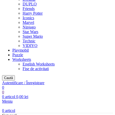
DUPLO
Friends
Harry Potter
Iconics
Marvel
Ninjago
Star Wars
Super Mario
Technic
VIDIYO
Playmobil
Puzzle
Worksheets
English Worksheets
Fise de activitati
Caută
Autentificare / Înregistrare
0
0
0
articol
0,00
lei
Meniu
0
articol