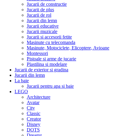
Jucarii de constructie
Jucarii de plus
Jucarii de rol
Jucarii din lemn
Jucarii educative
Jucarii muzicale
Jucarii si accesorii fetite
Masinute cu telecomanda
Masinute, Motociclete, Elicoptere, Avioane
Montessori
Pistoale si arme de jucarie
Plastilina si modelare
Jucarii de exterior si gradina
Jucarii din lemn
La baie
Jucarii pentru apa si baie
LEGO
Architecture
Avatar
City
Classic
Creator
Disney
DOTS
Dreamz