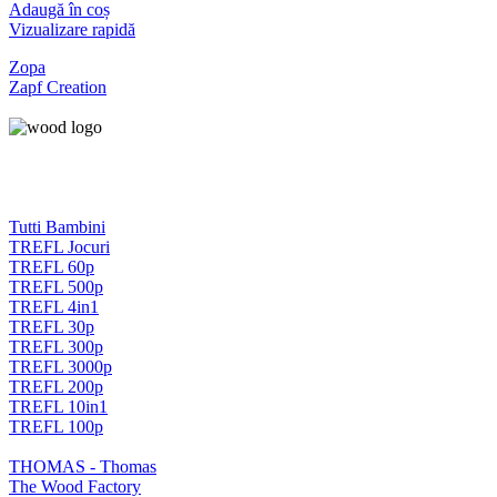
Adaugă în coș
Vizualizare rapidă
Zopa
Zapf Creation
Tutti Bambini
TREFL Jocuri
TREFL 60p
TREFL 500p
TREFL 4in1
TREFL 30p
TREFL 300p
TREFL 3000p
TREFL 200p
TREFL 10in1
TREFL 100p
THOMAS - Thomas
The Wood Factory