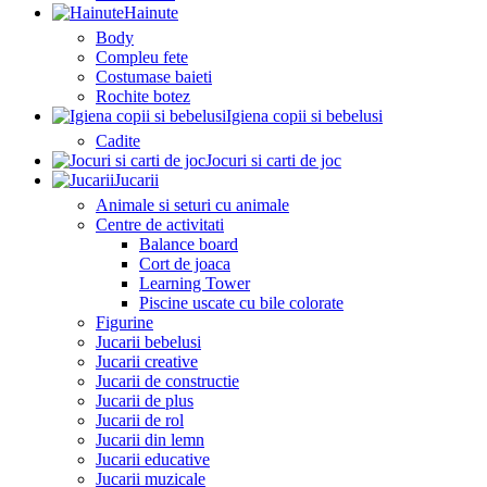
Hainute
Body
Compleu fete
Costumase baieti
Rochite botez
Igiena copii si bebelusi
Cadite
Jocuri si carti de joc
Jucarii
Animale si seturi cu animale
Centre de activitati
Balance board
Cort de joaca
Learning Tower
Piscine uscate cu bile colorate
Figurine
Jucarii bebelusi
Jucarii creative
Jucarii de constructie
Jucarii de plus
Jucarii de rol
Jucarii din lemn
Jucarii educative
Jucarii muzicale