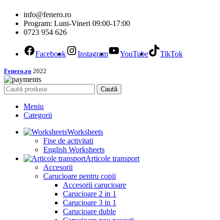
info@fenero.ro
Program: Luni-Vineri 09:00-17:00
0723 954 626
Facebook
Instagram
YouTube
TikTok
Fenero.ro
2022
Caută
Meniu
Categorii
Worksheets
Fise de activitati
English Worksheets
Articole transport
Accesorii
Carucioare pentru copii
Accesorii carucioare
Carucioare 2 in 1
Carucioare 3 in 1
Carucioare duble