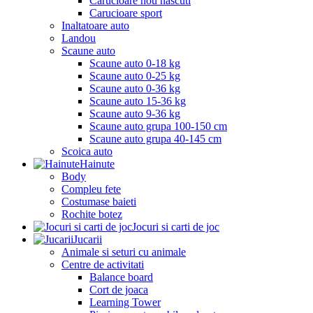
Carucioare nou nascuti
Carucioare sport
Inaltatoare auto
Landou
Scaune auto
Scaune auto 0-18 kg
Scaune auto 0-25 kg
Scaune auto 0-36 kg
Scaune auto 15-36 kg
Scaune auto 9-36 kg
Scaune auto grupa 100-150 cm
Scaune auto grupa 40-145 cm
Scoica auto
Hainute
Body
Compleu fete
Costumase baieti
Rochite botez
Jocuri si carti de joc
Jucarii
Animale si seturi cu animale
Centre de activitati
Balance board
Cort de joaca
Learning Tower