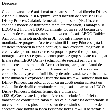
Descriere
Copiii in varsta de 6 ani si mai mari care sunt fani ai filmelor Disney
Aladdin, Cinderella si Rapunzel vor fi inspirati de acest set LEGO
Disney Princess Calatoria fermecata a printeselor (43216), care
contine 3 modele de transport diferite, un mic salon, 3 mini-papusi
LEGO si 2 figurine LEGO cu animale. Copiii se pot bucura de o
aventura de construit usoara si intuitiva cu aplicatia LEGO Builder.
Aici pot mari si roti modelele in 3D, pot salva fisiere si sa
monitorizeze progresul.Aceste constructii Disney Princess ajuta la
cresterea increderii in sine a copiilor, si sa-si exerseze imaginatia si
creativitatea pe masura ce creeaza propriile povesti cu personaje
indragite. Acest set e grozav pentru joaca de grup si poate fi adaugat
la alte seturi LEGO Disney (achizitionate separat) pentru a-si
extinde creatiile si mai mult.Acest set incurajeaza joaca alaturi de
personajele Disney Cinderella, Jasmine si Rapunzel, si este un
cadou distractiv pe care fanii Disney de orice varsta se vor bucura sa
il construiasca si exploreze.Distractie fara limite – Daruieste unui fan
Disney Princess sau oricarui copil cu un apetit pentru calatorit un
cadou plin de detalii care stimuleaza imaginatia cu acest set LEGO
Disney Princess Calatoria fermecata a printeselor
(43216).Creativitate la pachet – Acest set include 3 modelei de
transport de construit un balon cu aer cald, o caleasca decapotabila si
un covor zburator, plus un mic salon de construit si o multime de
accesorii care inspira la joaca.Personaje indragite – Cu personajele