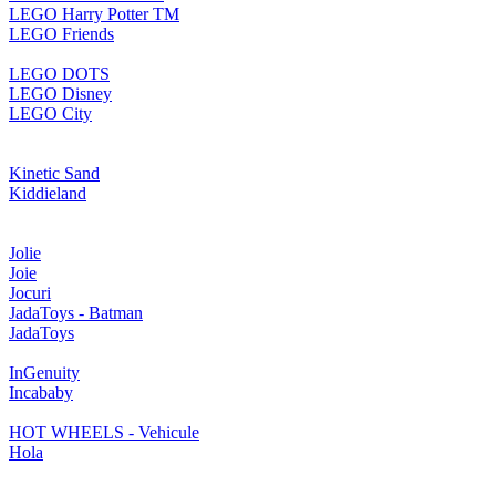
LEGO Harry Potter TM
LEGO Friends
LEGO DOTS
LEGO Disney
LEGO City
Kinetic Sand
Kiddieland
Jolie
Joie
Jocuri
JadaToys - Batman
JadaToys
InGenuity
Incababy
HOT WHEELS - Vehicule
Hola