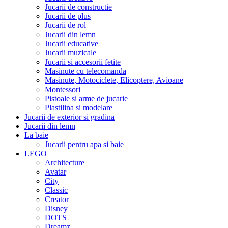
Jucarii de constructie
Jucarii de plus
Jucarii de rol
Jucarii din lemn
Jucarii educative
Jucarii muzicale
Jucarii si accesorii fetite
Masinute cu telecomanda
Masinute, Motociclete, Elicoptere, Avioane
Montessori
Pistoale si arme de jucarie
Plastilina si modelare
Jucarii de exterior si gradina
Jucarii din lemn
La baie
Jucarii pentru apa si baie
LEGO
Architecture
Avatar
City
Classic
Creator
Disney
DOTS
Dreamz