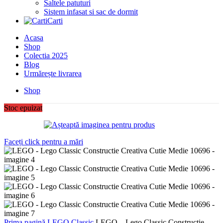
Saltele patuturi
Sistem infasat si sac de dormit
Carti
Acasa
Shop
Colectia 2025
Blog
Urmărește livrarea
Shop
Stoc epuizat
Faceți click pentru a mări
Prima pagină
LEGO
Classic
LEGO – Lego Classic Constructie