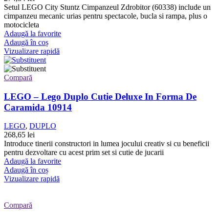
Setul LEGO City Stuntz Cimpanzeul Zdrobitor (60338) include un
cimpanzeu mecanic urias pentru spectacole, bucla si rampa, plus o
motocicleta
Adaugă la favorite
Adaugă în coș
Vizualizare rapidă
Compară
LEGO – Lego Duplo Cutie Deluxe In Forma De
Caramida 10914
LEGO
,
DUPLO
268,65
lei
Introduce tinerii constructori in lumea jocului creativ si cu beneficii
pentru dezvoltare cu acest prim set si cutie de jucarii
Adaugă la favorite
Adaugă în coș
Vizualizare rapidă
Compară