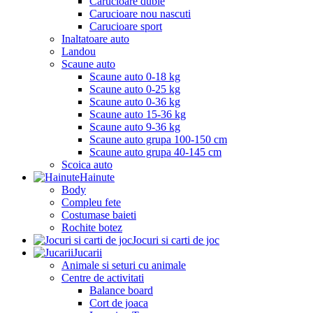
Carucioare duble
Carucioare nou nascuti
Carucioare sport
Inaltatoare auto
Landou
Scaune auto
Scaune auto 0-18 kg
Scaune auto 0-25 kg
Scaune auto 0-36 kg
Scaune auto 15-36 kg
Scaune auto 9-36 kg
Scaune auto grupa 100-150 cm
Scaune auto grupa 40-145 cm
Scoica auto
Hainute
Body
Compleu fete
Costumase baieti
Rochite botez
Jocuri si carti de joc
Jucarii
Animale si seturi cu animale
Centre de activitati
Balance board
Cort de joaca