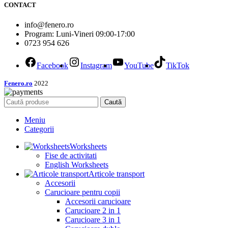
CONTACT
info@fenero.ro
Program: Luni-Vineri 09:00-17:00
0723 954 626
Facebook
Instagram
YouTube
TikTok
Fenero.ro
2022
Caută
Meniu
Categorii
Worksheets
Fise de activitati
English Worksheets
Articole transport
Accesorii
Carucioare pentru copii
Accesorii carucioare
Carucioare 2 in 1
Carucioare 3 in 1