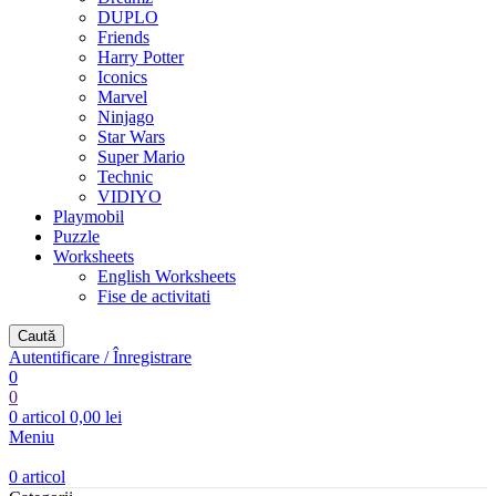
DUPLO
Friends
Harry Potter
Iconics
Marvel
Ninjago
Star Wars
Super Mario
Technic
VIDIYO
Playmobil
Puzzle
Worksheets
English Worksheets
Fise de activitati
Caută
Autentificare / Înregistrare
0
0
0
articol
0,00
lei
Meniu
0
articol