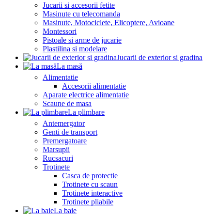
Jucarii si accesorii fetite
Masinute cu telecomanda
Masinute, Motociclete, Elicoptere, Avioane
Montessori
Pistoale si arme de jucarie
Plastilina si modelare
Jucarii de exterior si gradina
La masă
Alimentatie
Accesorii alimentatie
Aparate electrice alimentatie
Scaune de masa
La plimbare
Antemergator
Genti de transport
Premergatoare
Marsupii
Rucsacuri
Trotinete
Casca de protectie
Trotinete cu scaun
Trotinete interactive
Trotinete pliabile
La baie