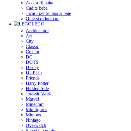
Accesorii baita
Cadite bebe
Jucarii pentru apa si baie
Olite si reductoare
LEGO
Architecture
Art
City
Classic
Creator
DC
DOTS
Disney
DUPLO
Friends
Harry Potter
Hidden Side
Jurassic World
Marvel
Minecraft
Minifigures
Minions
Ninjago
Overwatch
Speed Champions