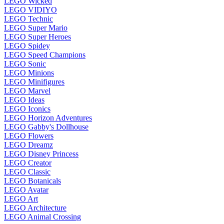
LEGO Wicked
LEGO VIDIYO
LEGO Technic
LEGO Super Mario
LEGO Super Heroes
LEGO Spidey
LEGO Speed Champions
LEGO Sonic
LEGO Minions
LEGO Minifigures
LEGO Marvel
LEGO Ideas
LEGO Iconics
LEGO Horizon Adventures
LEGO Gabby's Dollhouse
LEGO Flowers
LEGO Dreamz
LEGO Disney Princess
LEGO Creator
LEGO Classic
LEGO Botanicals
LEGO Avatar
LEGO Art
LEGO Architecture
LEGO Animal Crossing