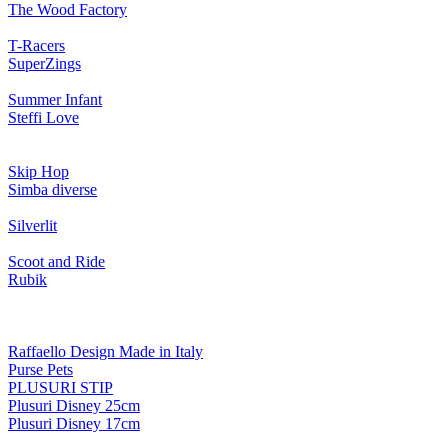
The Wood Factory
T-Racers
SuperZings
Summer Infant
Steffi Love
Skip Hop
Simba diverse
Silverlit
Scoot and Ride
Rubik
Raffaello Design Made in Italy
Purse Pets
PLUSURI STIP
Plusuri Disney 25cm
Plusuri Disney 17cm