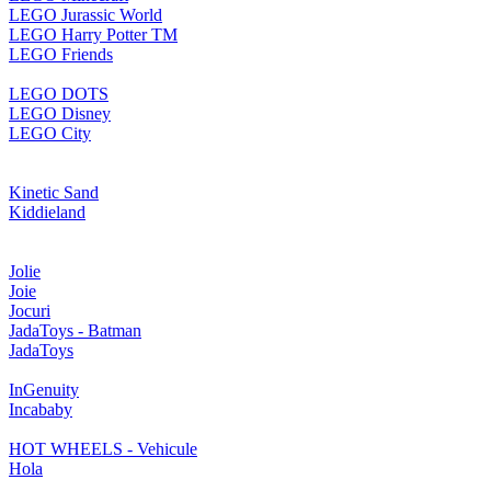
LEGO Jurassic World
LEGO Harry Potter TM
LEGO Friends
LEGO DOTS
LEGO Disney
LEGO City
Kinetic Sand
Kiddieland
Jolie
Joie
Jocuri
JadaToys - Batman
JadaToys
InGenuity
Incababy
HOT WHEELS - Vehicule
Hola