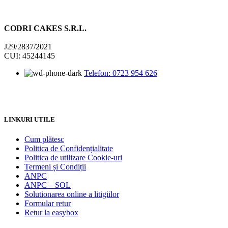
CODRI CAKES S.R.L.
J29/2837/2021
CUI: 45244145
Telefon: 0723 954 626
LINKURI UTILE
Cum plătesc
Politica de Confidențialitate
Politica de utilizare Cookie-uri
Termeni și Condiții
ANPC
ANPC – SOL
Solutionarea online a litigiilor
Formular retur
Retur la easybox