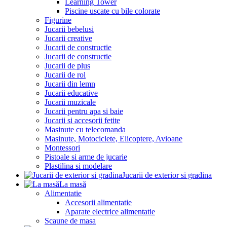
Learning Tower
Piscine uscate cu bile colorate
Figurine
Jucarii bebelusi
Jucarii creative
Jucarii de constructie
Jucarii de constructie
Jucarii de plus
Jucarii de rol
Jucarii din lemn
Jucarii educative
Jucarii muzicale
Jucarii pentru apa si baie
Jucarii si accesorii fetite
Masinute cu telecomanda
Masinute, Motociclete, Elicoptere, Avioane
Montessori
Pistoale si arme de jucarie
Plastilina si modelare
Jucarii de exterior si gradina
La masă
Alimentatie
Accesorii alimentatie
Aparate electrice alimentatie
Scaune de masa