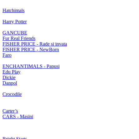
Hatchimals
Harry Potter
GANCUBE
Fur Real Friends
FISHER PRICE - Rade si invata
FISHER PRICE - NewBorn
Faro
ENCHANTIMALS - Papusi
Edu Play
Dickie
Danpol
Crocodile
Carter’s
CARS - Masini
Bright Starts