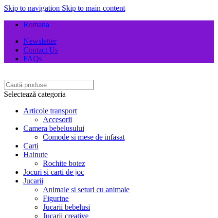
Skip to navigation
Skip to main content
Romana
Newsletter
Contact Us
FAQs
Selectează categoria
Articole transport
Accesorii
Camera bebelusului
Comode si mese de infasat
Carti
Hainute
Rochite botez
Jocuri si carti de joc
Jucarii
Animale si seturi cu animale
Figurine
Jucarii bebelusi
Jucarii creative