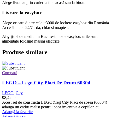
Alege livrarea prin curier
la
tine
acasă
sau
la
birou.
Livrare la easybox
Alege oricare dintre cele ~3000 de lockere easybox din
România
.
Accesibilitate 24/7 - da, chiar si noaptea.
Ai grija si de mediu: in Bucuresti, toate easybox-urile sunt
alimentate folosind masini electrice.
Produse similare
Compară
LEGO – Lego City Placi De Drum 60304
LEGO
,
City
98,42
lei
Acest set de constructii LEGO&reg City Placi de sosea (60304)
adauga un cadru realist pentru joaca inventiva a copiilor, cu
Adaugă la favorite
Adaugă în coș