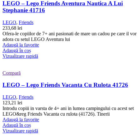
LEGO – Lego Friends Aventura Nautica A Lui
Stephanie 41716
LEGO
,
Friends
233,68
lei
Ofera-le copiilor de 7+ ani pasionati de mare un cadou pe care il vor
adora cu setul LEGO Aventura lui
Adaugă la favorite
Adaugă în coș
Vizualizare rapidă
Compară
LEGO – Lego Friends Vacanta Cu Rulota 41726
LEGO
,
Friends
123,21
lei
Introdu copiii in varsta de 4+ ani in lumea campingului cu acest set
LEGO&reg Friends Vacanta cu rulota (41726). Tinerii
Adaugă la favorite
Adaugă în coș
Vizualizare rapidă