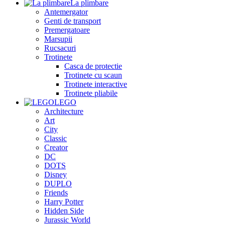
La plimbare
Antemergator
Genti de transport
Premergatoare
Marsupii
Rucsacuri
Trotinete
Casca de protectie
Trotinete cu scaun
Trotinete interactive
Trotinete pliabile
LEGO
Architecture
Art
City
Classic
Creator
DC
DOTS
Disney
DUPLO
Friends
Harry Potter
Hidden Side
Jurassic World