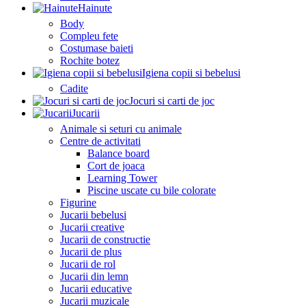
Hainute
Body
Compleu fete
Costumase baieti
Rochite botez
Igiena copii si bebelusi
Cadite
Jocuri si carti de joc
Jucarii
Animale si seturi cu animale
Centre de activitati
Balance board
Cort de joaca
Learning Tower
Piscine uscate cu bile colorate
Figurine
Jucarii bebelusi
Jucarii creative
Jucarii de constructie
Jucarii de plus
Jucarii de rol
Jucarii din lemn
Jucarii educative
Jucarii muzicale