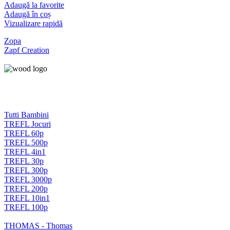
Adaugă la favorite
Adaugă în coș
Vizualizare rapidă
Zopa
Zapf Creation
Tutti Bambini
TREFL Jocuri
TREFL 60p
TREFL 500p
TREFL 4in1
TREFL 30p
TREFL 300p
TREFL 3000p
TREFL 200p
TREFL 10in1
TREFL 100p
THOMAS - Thomas