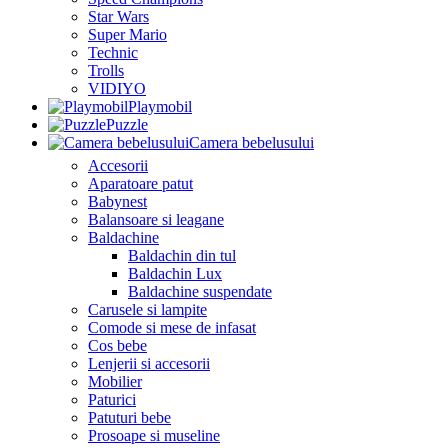
Star Wars
Super Mario
Technic
Trolls
VIDIYO
Playmobil
Puzzle
Camera bebelusului
Accesorii
Aparatoare patut
Babynest
Balansoare si leagane
Baldachine
Baldachin din tul
Baldachin Lux
Baldachine suspendate
Carusele si lampite
Comode si mese de infasat
Cos bebe
Lenjerii si accesorii
Mobilier
Paturici
Patuturi bebe
Prosoape si museline