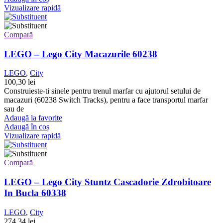
Vizualizare rapidă
Compară
LEGO – Lego City Macazurile 60238
LEGO
,
City
100,30
lei
Construieste-ti sinele pentru trenul marfar cu ajutorul setului de
macazuri (60238 Switch Tracks), pentru a face transportul marfar
sau de
Adaugă la favorite
Adaugă în coș
Vizualizare rapidă
Compară
LEGO – Lego City Stuntz Cascadorie Zdrobitoare
In Bucla 60338
LEGO
,
City
274,34
lei