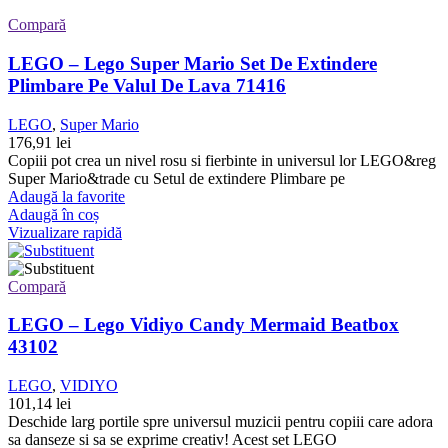
Compară
LEGO – Lego Super Mario Set De Extindere
Plimbare Pe Valul De Lava 71416
LEGO
,
Super Mario
176,91
lei
Copiii pot crea un nivel rosu si fierbinte in universul lor LEGO&reg
Super Mario&trade cu Setul de extindere Plimbare pe
Adaugă la favorite
Adaugă în coș
Vizualizare rapidă
Compară
LEGO – Lego Vidiyo Candy Mermaid Beatbox
43102
LEGO
,
VIDIYO
101,14
lei
Deschide larg portile spre universul muzicii pentru copiii care adora
sa danseze si sa se exprime creativ! Acest set LEGO