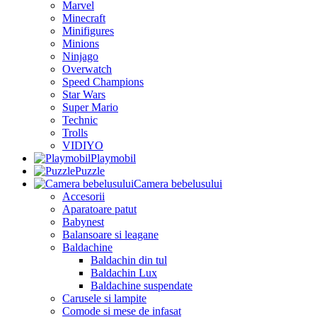
Marvel
Minecraft
Minifigures
Minions
Ninjago
Overwatch
Speed Champions
Star Wars
Super Mario
Technic
Trolls
VIDIYO
Playmobil
Puzzle
Camera bebelusului
Accesorii
Aparatoare patut
Babynest
Balansoare si leagane
Baldachine
Baldachin din tul
Baldachin Lux
Baldachine suspendate
Carusele si lampite
Comode si mese de infasat