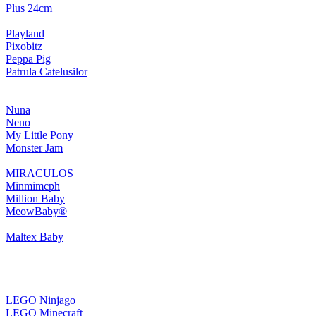
Plus 24cm
Playland
Pixobitz
Peppa Pig
Patrula Catelusilor
Nuna
Neno
My Little Pony
Monster Jam
MIRACULOS
Minmimcph
Million Baby
MeowBaby®
Maltex Baby
LEGO Ninjago
LEGO Minecraft