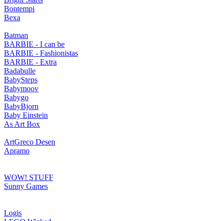
Bontempi
Bexa
Batman
BARBIE - I can be
BARBIE - Fashionistas
BARBIE - Extra
Badabulle
BabySteps
Babymoov
Babygo
BabyBjorn
Baby Einstein
As Art Box
ArtGreco Desen
Apramo
WOW! STUFF
Sunny Games
Logis