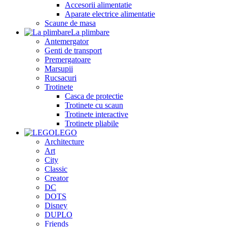
Accesorii alimentatie
Aparate electrice alimentatie
Scaune de masa
La plimbare
Antemergator
Genti de transport
Premergatoare
Marsupii
Rucsacuri
Trotinete
Casca de protectie
Trotinete cu scaun
Trotinete interactive
Trotinete pliabile
LEGO
Architecture
Art
City
Classic
Creator
DC
DOTS
Disney
DUPLO
Friends