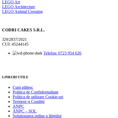
LEGO Art
LEGO Architecture
LEGO Animal Crossing
CODRI CAKES S.R.L.
J29/2837/2021
CUI: 45244145
Telefon: 0723 954 626
LINKURI UTILE
Cum plătesc
Politica de Confidențialitate
Politica de utilizare Cookie-uri
Termeni și Condiții
ANPC
ANPC – SOL
Solutionarea online a litigiilor