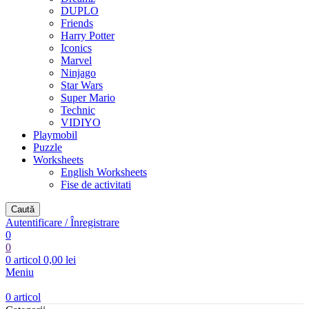
DUPLO
Friends
Harry Potter
Iconics
Marvel
Ninjago
Star Wars
Super Mario
Technic
VIDIYO
Playmobil
Puzzle
Worksheets
English Worksheets
Fise de activitati
Caută
Autentificare / Înregistrare
0
0
0
articol
0,00
lei
Meniu
0
articol