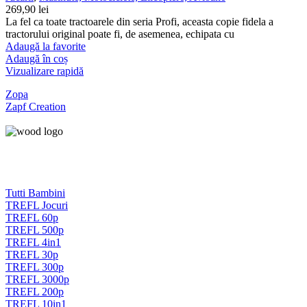
269,90
lei
La fel ca toate tractoarele din seria Profi, aceasta copie fidela a
tractorului original poate fi, de asemenea, echipata cu
Adaugă la favorite
Adaugă în coș
Vizualizare rapidă
Zopa
Zapf Creation
Tutti Bambini
TREFL Jocuri
TREFL 60p
TREFL 500p
TREFL 4in1
TREFL 30p
TREFL 300p
TREFL 3000p
TREFL 200p
TREFL 10in1