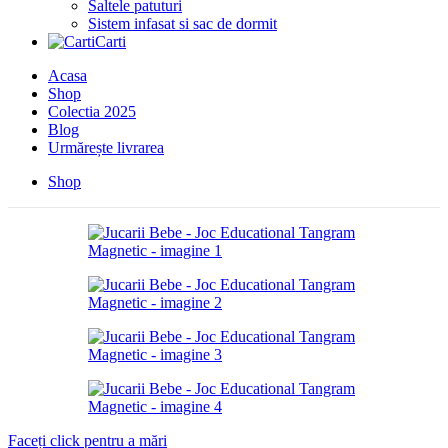
Saltele patuturi
Sistem infasat si sac de dormit
Carti
Acasa
Shop
Colectia 2025
Blog
Urmărește livrarea
Shop
Faceți click pentru a mări