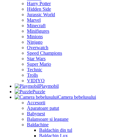
Harry Potter
Hidden Side
Jurassic World
Marvel
Minecraft
Minifigures
Minions
Ninjago
Overwatch
Speed Champions
Star Wars
Super Mario
Technic
Trolls
VIDIYO
Playmobil
Puzzle
Camera bebelusului
Accesorii
Aparatoare patut
Babynest
Balansoare si leagane
Baldachine
Baldachin din tul
Baldachin Lux