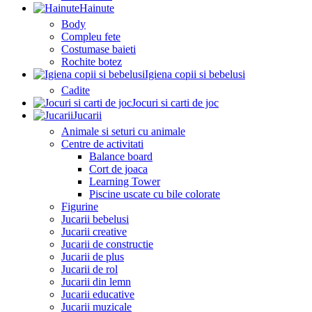
Hainute
Body
Compleu fete
Costumase baieti
Rochite botez
Igiena copii si bebelusi
Cadite
Jocuri si carti de joc
Jucarii
Animale si seturi cu animale
Centre de activitati
Balance board
Cort de joaca
Learning Tower
Piscine uscate cu bile colorate
Figurine
Jucarii bebelusi
Jucarii creative
Jucarii de constructie
Jucarii de plus
Jucarii de rol
Jucarii din lemn
Jucarii educative
Jucarii muzicale