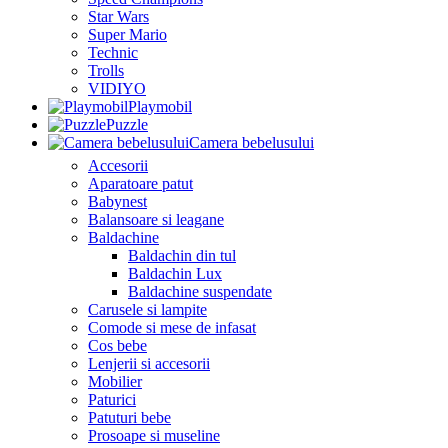
Star Wars
Super Mario
Technic
Trolls
VIDIYO
Playmobil
Puzzle
Camera bebelusului
Accesorii
Aparatoare patut
Babynest
Balansoare si leagane
Baldachine
Baldachin din tul
Baldachin Lux
Baldachine suspendate
Carusele si lampite
Comode si mese de infasat
Cos bebe
Lenjerii si accesorii
Mobilier
Paturici
Patuturi bebe
Prosoape si museline