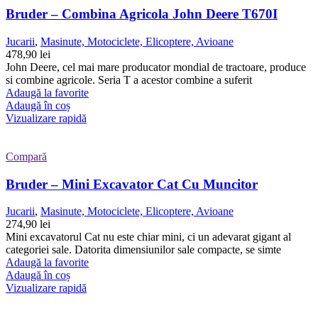
Bruder – Combina Agricola John Deere T670I
Jucarii
,
Masinute, Motociclete, Elicoptere, Avioane
478,90
lei
John Deere, cel mai mare producator mondial de tractoare, produce
si combine agricole. Seria T a acestor combine a suferit
Adaugă la favorite
Adaugă în coș
Vizualizare rapidă
Compară
Bruder – Mini Excavator Cat Cu Muncitor
Jucarii
,
Masinute, Motociclete, Elicoptere, Avioane
274,90
lei
Mini excavatorul Cat nu este chiar mini, ci un adevarat gigant al
categoriei sale. Datorita dimensiunilor sale compacte, se simte
Adaugă la favorite
Adaugă în coș
Vizualizare rapidă