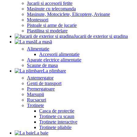
Jucarii si accesorii fetite
Masinute cu telecomanda
Masinute, Motociclete, Elicoptere, Avioane
Montessori
Pistoale si arme de jucarie
Plastilina si modelare
Jucarii de exterior si gradina
La masă
Alimentatie
Accesorii alimentatie
Aparate electrice alimentatie
Scaune de masa
La plimbare
Antemergator
Genti de transport
Premergatoare
Marsupii
Rucsacuri
Trotinete
Casca de protectie
Trotinete cu scaun
Trotinete interactive
Trotinete pliabile
La baie