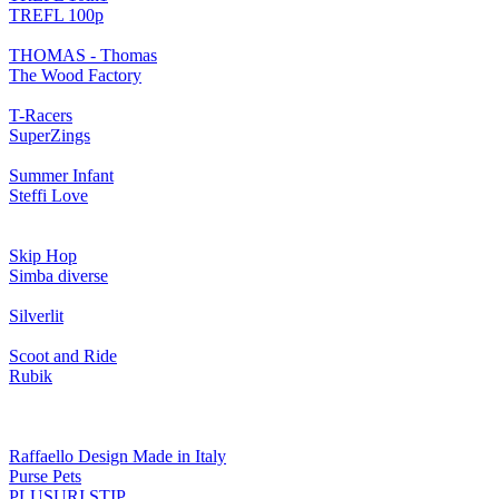
TREFL 100p
THOMAS - Thomas
The Wood Factory
T-Racers
SuperZings
Summer Infant
Steffi Love
Skip Hop
Simba diverse
Silverlit
Scoot and Ride
Rubik
Raffaello Design Made in Italy
Purse Pets
PLUSURI STIP