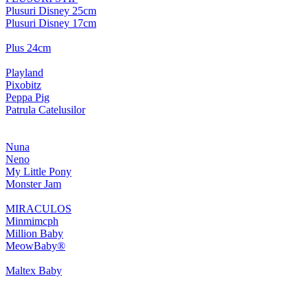
Plusuri Disney 25cm
Plusuri Disney 17cm
Plus 24cm
Playland
Pixobitz
Peppa Pig
Patrula Catelusilor
Nuna
Neno
My Little Pony
Monster Jam
MIRACULOS
Minmimcph
Million Baby
MeowBaby®
Maltex Baby