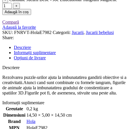
Adaugă în coș
Compară
Adaugă la favorite
SKU:
FNRVT-HolaE7982
Categorii:
Jucarii
,
Jucarii bebelusi
Share:
Descriere
Informații suplimentare
Opțiuni de livrare
Descriere
Rezolvarea puzzle-urilor ajuta la imbunatatirea gandirii obiective si a
creativitatii.Atunci cand sunt combinate cu formele tangram, figurile
de animale ajuta la imbunatatirea gradului de constientizare a
spatiilor 3D.Figurile pot fi, de asemenea, stivuite una peste alta.
Informații suplimentare
Greutate
0,2 kg
Dimensiuni
14,50 × 5,00 × 14,50 cm
Brand
Hola
MPN
HolaE7982