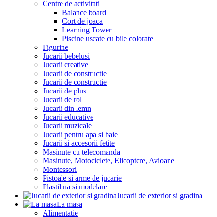
Centre de activitati
Balance board
Cort de joaca
Learning Tower
Piscine uscate cu bile colorate
Figurine
Jucarii bebelusi
Jucarii creative
Jucarii de constructie
Jucarii de constructie
Jucarii de plus
Jucarii de rol
Jucarii din lemn
Jucarii educative
Jucarii muzicale
Jucarii pentru apa si baie
Jucarii si accesorii fetite
Masinute cu telecomanda
Masinute, Motociclete, Elicoptere, Avioane
Montessori
Pistoale si arme de jucarie
Plastilina si modelare
Jucarii de exterior si gradina
La masă
Alimentatie