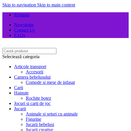
Skip to navigation
Skip to main content
Romana
Newsletter
Contact Us
FAQs
Selectează categoria
Articole transport
Accesorii
Camera bebelusului
Comode si mese de infasat
Carti
Hainute
Rochite botez
Jocuri si carti de joc
Jucarii
Animale si seturi cu animale
Figurine
Jucarii bebelusi
Jucarii creative