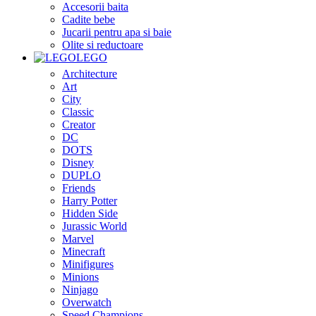
Accesorii baita
Cadite bebe
Jucarii pentru apa si baie
Olite si reductoare
LEGO
Architecture
Art
City
Classic
Creator
DC
DOTS
Disney
DUPLO
Friends
Harry Potter
Hidden Side
Jurassic World
Marvel
Minecraft
Minifigures
Minions
Ninjago
Overwatch
Speed Champions