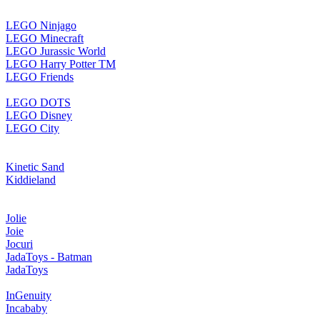
LEGO Ninjago
LEGO Minecraft
LEGO Jurassic World
LEGO Harry Potter TM
LEGO Friends
LEGO DOTS
LEGO Disney
LEGO City
Kinetic Sand
Kiddieland
Jolie
Joie
Jocuri
JadaToys - Batman
JadaToys
InGenuity
Incababy