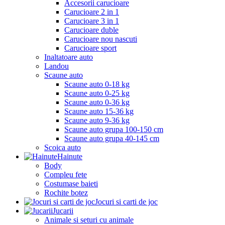
Accesorii carucioare
Carucioare 2 in 1
Carucioare 3 in 1
Carucioare duble
Carucioare nou nascuti
Carucioare sport
Inaltatoare auto
Landou
Scaune auto
Scaune auto 0-18 kg
Scaune auto 0-25 kg
Scaune auto 0-36 kg
Scaune auto 15-36 kg
Scaune auto 9-36 kg
Scaune auto grupa 100-150 cm
Scaune auto grupa 40-145 cm
Scoica auto
Hainute
Body
Compleu fete
Costumase baieti
Rochite botez
Jocuri si carti de joc
Jucarii
Animale si seturi cu animale