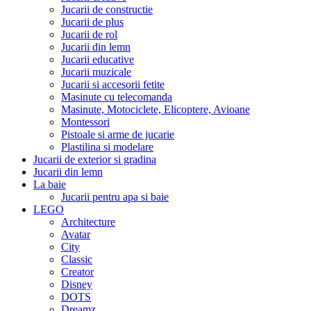
Jucarii de constructie
Jucarii de plus
Jucarii de rol
Jucarii din lemn
Jucarii educative
Jucarii muzicale
Jucarii si accesorii fetite
Masinute cu telecomanda
Masinute, Motociclete, Elicoptere, Avioane
Montessori
Pistoale si arme de jucarie
Plastilina si modelare
Jucarii de exterior si gradina
Jucarii din lemn
La baie
Jucarii pentru apa si baie
LEGO
Architecture
Avatar
City
Classic
Creator
Disney
DOTS
Dreamz