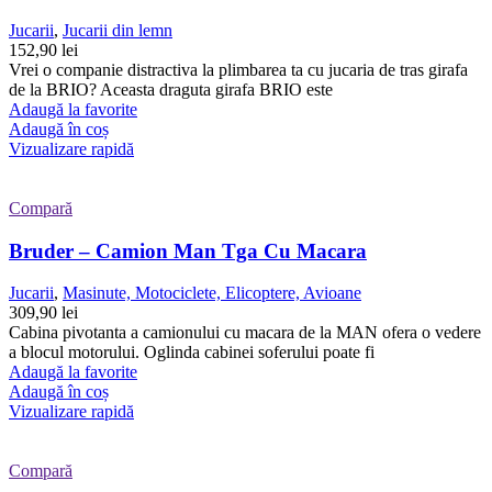
Jucarii
,
Jucarii din lemn
152,90
lei
Vrei o companie distractiva la plimbarea ta cu jucaria de tras girafa
de la BRIO? Aceasta draguta girafa BRIO este
Adaugă la favorite
Adaugă în coș
Vizualizare rapidă
Compară
Bruder – Camion Man Tga Cu Macara
Jucarii
,
Masinute, Motociclete, Elicoptere, Avioane
309,90
lei
Cabina pivotanta a camionului cu macara de la MAN ofera o vedere
a blocul motorului. Oglinda cabinei soferului poate fi
Adaugă la favorite
Adaugă în coș
Vizualizare rapidă
Compară