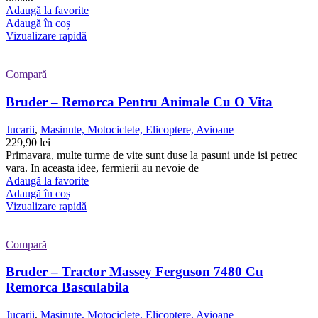
Adaugă la favorite
Adaugă în coș
Vizualizare rapidă
Compară
Bruder – Remorca Pentru Animale Cu O Vita
Jucarii
,
Masinute, Motociclete, Elicoptere, Avioane
229,90
lei
Primavara, multe turme de vite sunt duse la pasuni unde isi petrec
vara. In aceasta idee, fermierii au nevoie de
Adaugă la favorite
Adaugă în coș
Vizualizare rapidă
Compară
Bruder – Tractor Massey Ferguson 7480 Cu
Remorca Basculabila
Jucarii
,
Masinute, Motociclete, Elicoptere, Avioane