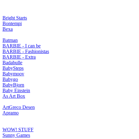
Bright Starts
Bontempi
Bexa
Batman
BARBIE - I can be
BARBIE - Fashionistas
BARBIE - Extra
Badabulle
BabySteps
Babymoov
Babygo
BabyBjorn
Baby Einstein
As Art Box
ArtGreco Desen
Apramo
WOW! STUFF
Sunny Games