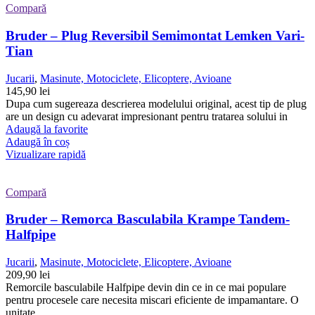
Compară
Bruder – Plug Reversibil Semimontat Lemken Vari-
Tian
Jucarii
,
Masinute, Motociclete, Elicoptere, Avioane
145,90
lei
Dupa cum sugereaza descrierea modelului original, acest tip de plug
are un design cu adevarat impresionant pentru tratarea solului in
Adaugă la favorite
Adaugă în coș
Vizualizare rapidă
Compară
Bruder – Remorca Basculabila Krampe Tandem-
Halfpipe
Jucarii
,
Masinute, Motociclete, Elicoptere, Avioane
209,90
lei
Remorcile basculabile Halfpipe devin din ce in ce mai populare
pentru procesele care necesita miscari eficiente de impamantare. O
unitate