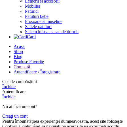
Lenjerii si accesorii
Mobilier
Paturici
Patuturi bebe
Prosoape si museline
Saltele patuturi
Sistem infasat si sac de dormit
Carti
Acasa
Shop
Blog
Produse Favorite
Compară
Autentificare / Înregistrare
Cos de cumpărături
Închide
Autentificare
Închide
Nu ai inca un cont?
Creați un cont
Pentru îmbunătăţirea experienţei dumneavoastra, acest site foloseşte
Cookies. Continuând să navigaţi pe acest site vă exprimaţi acordul