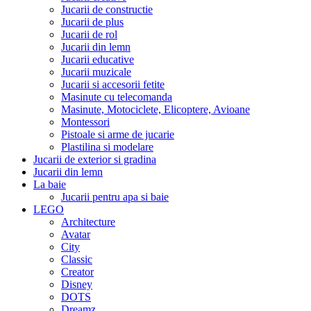
Jucarii de constructie
Jucarii de plus
Jucarii de rol
Jucarii din lemn
Jucarii educative
Jucarii muzicale
Jucarii si accesorii fetite
Masinute cu telecomanda
Masinute, Motociclete, Elicoptere, Avioane
Montessori
Pistoale si arme de jucarie
Plastilina si modelare
Jucarii de exterior si gradina
Jucarii din lemn
La baie
Jucarii pentru apa si baie
LEGO
Architecture
Avatar
City
Classic
Creator
Disney
DOTS
Dreamz