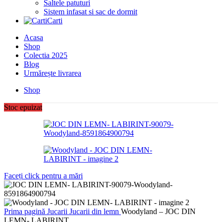
Saltele patuturi
Sistem infasat si sac de dormit
Carti
Acasa
Shop
Colectia 2025
Blog
Urmărește livrarea
Shop
Stoc epuizat
Faceți click pentru a mări
Prima pagină
Jucarii
Jucarii din lemn
Woodyland – JOC DIN
LEMN- LABIRINT