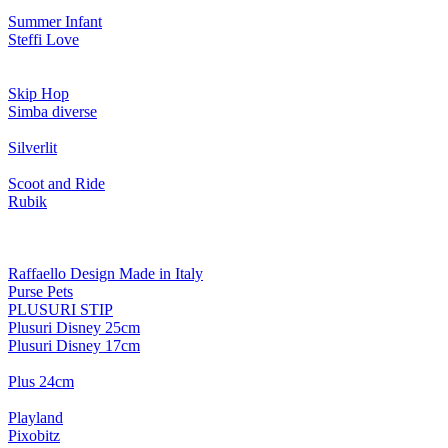
Summer Infant
Steffi Love
Skip Hop
Simba diverse
Silverlit
Scoot and Ride
Rubik
Raffaello Design Made in Italy
Purse Pets
PLUSURI STIP
Plusuri Disney 25cm
Plusuri Disney 17cm
Plus 24cm
Playland
Pixobitz