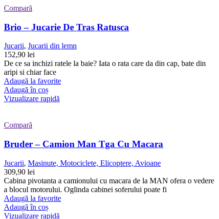
Compară
Brio – Jucarie De Tras Ratusca
Jucarii
,
Jucarii din lemn
152,90
lei
De ce sa inchizi ratele la baie? Iata o rata care da din cap, bate din
aripi si chiar face
Adaugă la favorite
Adaugă în coș
Vizualizare rapidă
Compară
Bruder – Camion Man Tga Cu Macara
Jucarii
,
Masinute, Motociclete, Elicoptere, Avioane
309,90
lei
Cabina pivotanta a camionului cu macara de la MAN ofera o vedere
a blocul motorului. Oglinda cabinei soferului poate fi
Adaugă la favorite
Adaugă în coș
Vizualizare rapidă