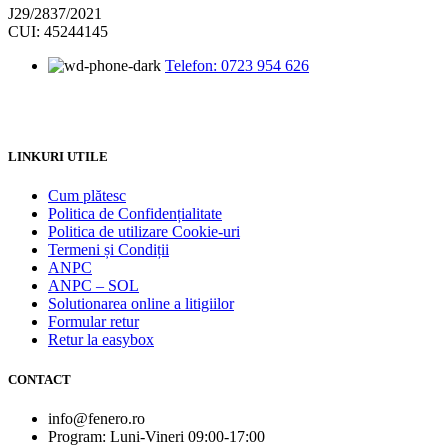
J29/2837/2021
CUI: 45244145
Telefon: 0723 954 626
LINKURI UTILE
Cum plătesc
Politica de Confidențialitate
Politica de utilizare Cookie-uri
Termeni și Condiții
ANPC
ANPC – SOL
Solutionarea online a litigiilor
Formular retur
Retur la easybox
CONTACT
info@fenero.ro
Program: Luni-Vineri 09:00-17:00