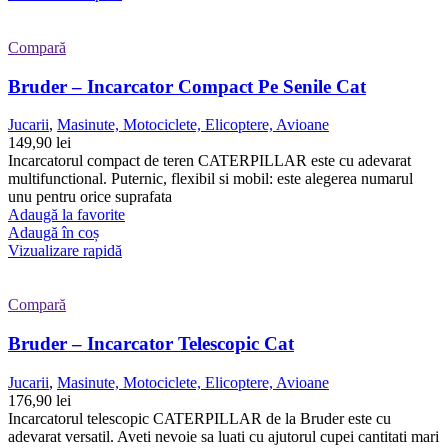
Compară
Bruder – Incarcator Compact Pe Senile Cat
Jucarii
,
Masinute, Motociclete, Elicoptere, Avioane
149,90
lei
Incarcatorul compact de teren CATERPILLAR este cu adevarat
multifunctional. Puternic, flexibil si mobil: este alegerea numarul
unu pentru orice suprafata
Adaugă la favorite
Adaugă în coș
Vizualizare rapidă
Compară
Bruder – Incarcator Telescopic Cat
Jucarii
,
Masinute, Motociclete, Elicoptere, Avioane
176,90
lei
Incarcatorul telescopic CATERPILLAR de la Bruder este cu
adevarat versatil. Aveti nevoie sa luati cu ajutorul cupei cantitati mari