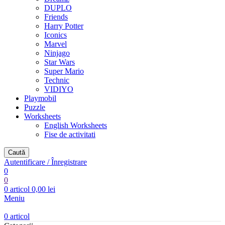
DUPLO
Friends
Harry Potter
Iconics
Marvel
Ninjago
Star Wars
Super Mario
Technic
VIDIYO
Playmobil
Puzzle
Worksheets
English Worksheets
Fise de activitati
Caută
Autentificare / Înregistrare
0
0
0
articol
0,00
lei
Meniu
0
articol