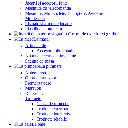
Jucarii si accesorii fetite
Masinute cu telecomanda
Masinute, Motociclete, Elicoptere, Avioane
Montessori
Pistoale si arme de jucarie
Plastilina si modelare
Jucarii de exterior si gradina
La masă
Alimentatie
Accesorii alimentatie
Aparate electrice alimentatie
Scaune de masa
La plimbare
Antemergator
Genti de transport
Premergatoare
Marsupii
Rucsacuri
Trotinete
Casca de protectie
Trotinete cu scaun
Trotinete interactive
Trotinete pliabile
La baie