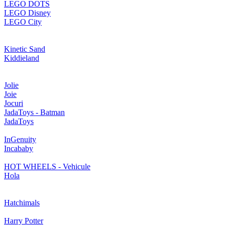
LEGO DOTS
LEGO Disney
LEGO City
Kinetic Sand
Kiddieland
Jolie
Joie
Jocuri
JadaToys - Batman
JadaToys
InGenuity
Incababy
HOT WHEELS - Vehicule
Hola
Hatchimals
Harry Potter