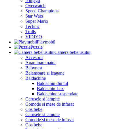
Ninjago
Overwatch
Speed Champions
Star Wars
Super Mario
Technic
Trolls
VIDIYO
Playmobil
Puzzle
Camera bebelusului
Accesorii
Aparatoare patut
Babynest
Balansoare si leagane
Baldachine
Baldachin din tul
Baldachin Lux
Baldachine suspendate
Carusele si lampite
Comode si mese de infasat
Cos bebe
Carusele si lampite
Comode si mese de infasat
Cos bebe