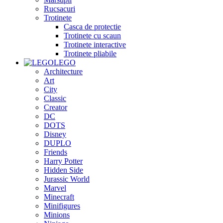
Rucsacuri
Trotinete
Casca de protectie
Trotinete cu scaun
Trotinete interactive
Trotinete pliabile
LEGO
Architecture
Art
City
Classic
Creator
DC
DOTS
Disney
DUPLO
Friends
Harry Potter
Hidden Side
Jurassic World
Marvel
Minecraft
Minifigures
Minions