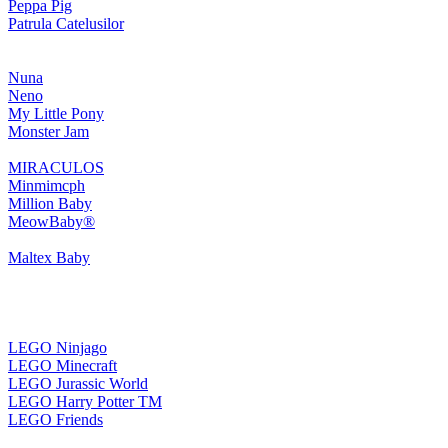
Peppa Pig
Patrula Catelusilor
Nuna
Neno
My Little Pony
Monster Jam
MIRACULOS
Minmimcph
Million Baby
MeowBaby®
Maltex Baby
LEGO Ninjago
LEGO Minecraft
LEGO Jurassic World
LEGO Harry Potter TM
LEGO Friends