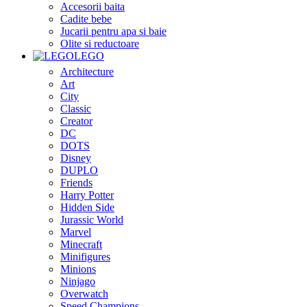
Accesorii baita
Cadite bebe
Jucarii pentru apa si baie
Olite si reductoare
LEGO
Architecture
Art
City
Classic
Creator
DC
DOTS
Disney
DUPLO
Friends
Harry Potter
Hidden Side
Jurassic World
Marvel
Minecraft
Minifigures
Minions
Ninjago
Overwatch
Speed Champions