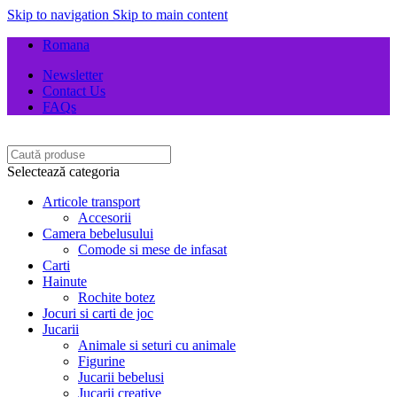
Skip to navigation
Skip to main content
Romana
Newsletter
Contact Us
FAQs
Selectează categoria
Articole transport
Accesorii
Camera bebelusului
Comode si mese de infasat
Carti
Hainute
Rochite botez
Jocuri si carti de joc
Jucarii
Animale si seturi cu animale
Figurine
Jucarii bebelusi
Jucarii creative