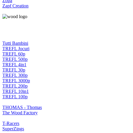
Zopa
Zapf Creation
Tutti Bambini
TREFL Jocuri
TREFL 60p
TREFL 500p
TREFL 4in1
TREFL 30p
TREFL 300p
TREFL 3000p
TREFL 200p
TREFL 10in1
TREFL 100p
THOMAS - Thomas
The Wood Factory
T-Racers
SuperZings