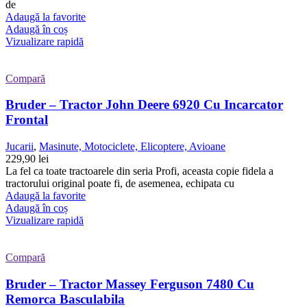
de
Adaugă la favorite
Adaugă în coș
Vizualizare rapidă
Compară
Bruder – Tractor John Deere 6920 Cu Incarcator
Frontal
Jucarii
,
Masinute, Motociclete, Elicoptere, Avioane
229,90
lei
La fel ca toate tractoarele din seria Profi, aceasta copie fidela a
tractorului original poate fi, de asemenea, echipata cu
Adaugă la favorite
Adaugă în coș
Vizualizare rapidă
Compară
Bruder – Tractor Massey Ferguson 7480 Cu
Remorca Basculabila