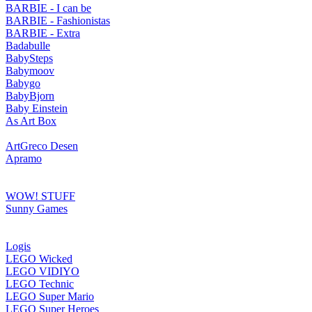
BARBIE - I can be
BARBIE - Fashionistas
BARBIE - Extra
Badabulle
BabySteps
Babymoov
Babygo
BabyBjorn
Baby Einstein
As Art Box
ArtGreco Desen
Apramo
WOW! STUFF
Sunny Games
Logis
LEGO Wicked
LEGO VIDIYO
LEGO Technic
LEGO Super Mario
LEGO Super Heroes