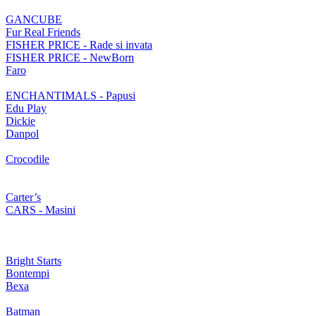
GANCUBE
Fur Real Friends
FISHER PRICE - Rade si invata
FISHER PRICE - NewBorn
Faro
ENCHANTIMALS - Papusi
Edu Play
Dickie
Danpol
Crocodile
Carter’s
CARS - Masini
Bright Starts
Bontempi
Bexa
Batman