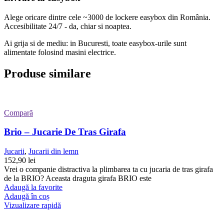
Alege oricare dintre cele ~3000 de lockere easybox din
România
.
Accesibilitate 24/7 - da, chiar si noaptea.
Ai grija si de mediu: in Bucuresti, toate easybox-urile sunt
alimentate folosind masini electrice.
Produse similare
Compară
Brio – Jucarie De Tras Girafa
Jucarii
,
Jucarii din lemn
152,90
lei
Vrei o companie distractiva la plimbarea ta cu jucaria de tras girafa
de la BRIO? Aceasta draguta girafa BRIO este
Adaugă la favorite
Adaugă în coș
Vizualizare rapidă