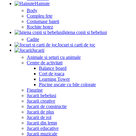
Hainute
Body
Compleu fete
Costumase baieti
Rochite botez
Igiena copii si bebelusi
Cadite
Jocuri si carti de joc
Jucarii
Animale si seturi cu animale
Centre de activitati
Balance board
Cort de joaca
Learning Tower
Piscine uscate cu bile colorate
Figurine
Jucarii bebelusi
Jucarii creative
Jucarii de constructie
Jucarii de plus
Jucarii de rol
Jucarii din lemn
Jucarii educative
Jucarii muzicale