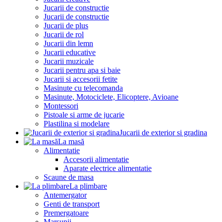
Jucarii de constructie
Jucarii de constructie
Jucarii de plus
Jucarii de rol
Jucarii din lemn
Jucarii educative
Jucarii muzicale
Jucarii pentru apa si baie
Jucarii si accesorii fetite
Masinute cu telecomanda
Masinute, Motociclete, Elicoptere, Avioane
Montessori
Pistoale si arme de jucarie
Plastilina si modelare
Jucarii de exterior si gradina
La masă
Alimentatie
Accesorii alimentatie
Aparate electrice alimentatie
Scaune de masa
La plimbare
Antemergator
Genti de transport
Premergatoare
Marsupii