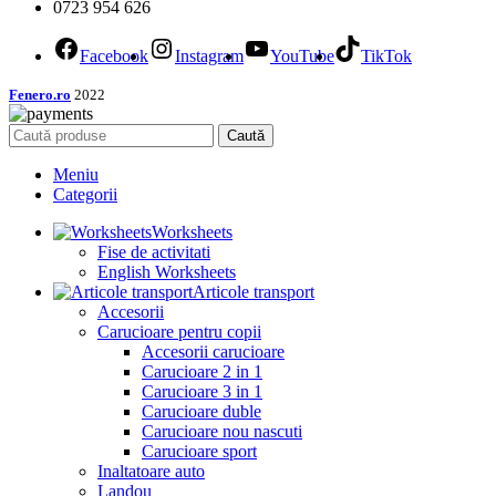
0723 954 626
Facebook
Instagram
YouTube
TikTok
Fenero.ro
2022
Caută
Meniu
Categorii
Worksheets
Fise de activitati
English Worksheets
Articole transport
Accesorii
Carucioare pentru copii
Accesorii carucioare
Carucioare 2 in 1
Carucioare 3 in 1
Carucioare duble
Carucioare nou nascuti
Carucioare sport
Inaltatoare auto
Landou