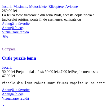
Jucarii
,
Masinute, Motociclete, Elicoptere, Avioane
269,90
lei
La fel ca toate tractoarele din seria Profi, aceasta copie fidela a
tractorului original poate fi, de asemenea, echipata cu
Adaugă la favorite
Adaugă în coș
Vizualizare rapidă
-6%
Compară
Cutie puzzle lemn
Jucarii
50,00
lei
Prețul inițial a fost: 50,00 lei.
47,00
lei
Prețul curent este:
47,00 lei.
Piesele din lemn robust sunt frumos vopsite și se potri
Adaugă la favorite
Adaugă în coș
Vizualizare rapidă