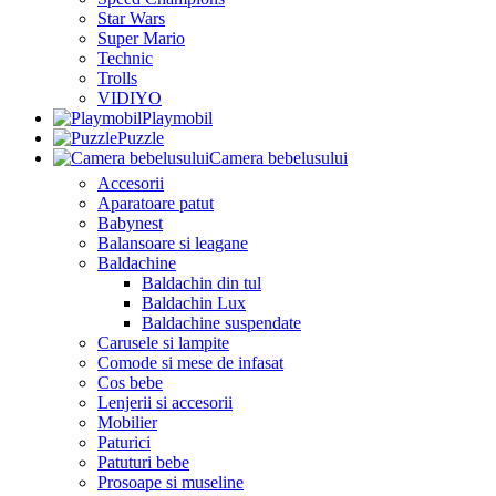
Star Wars
Super Mario
Technic
Trolls
VIDIYO
Playmobil
Puzzle
Camera bebelusului
Accesorii
Aparatoare patut
Babynest
Balansoare si leagane
Baldachine
Baldachin din tul
Baldachin Lux
Baldachine suspendate
Carusele si lampite
Comode si mese de infasat
Cos bebe
Lenjerii si accesorii
Mobilier
Paturici
Patuturi bebe
Prosoape si museline