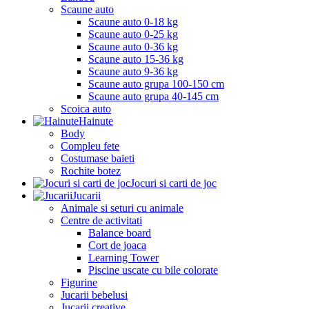
Scaune auto
Scaune auto 0-18 kg
Scaune auto 0-25 kg
Scaune auto 0-36 kg
Scaune auto 15-36 kg
Scaune auto 9-36 kg
Scaune auto grupa 100-150 cm
Scaune auto grupa 40-145 cm
Scoica auto
Hainute
Body
Compleu fete
Costumase baieti
Rochite botez
Jocuri si carti de joc
Jucarii
Animale si seturi cu animale
Centre de activitati
Balance board
Cort de joaca
Learning Tower
Piscine uscate cu bile colorate
Figurine
Jucarii bebelusi
Jucarii creative