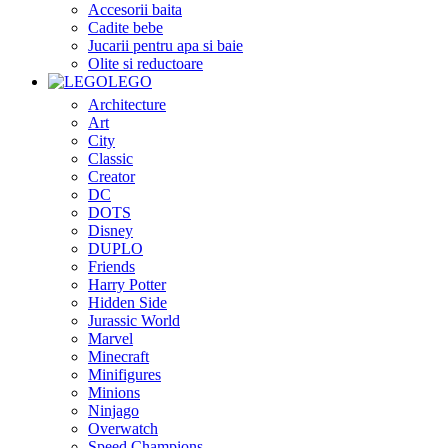
Accesorii baita
Cadite bebe
Jucarii pentru apa si baie
Olite si reductoare
LEGO
Architecture
Art
City
Classic
Creator
DC
DOTS
Disney
DUPLO
Friends
Harry Potter
Hidden Side
Jurassic World
Marvel
Minecraft
Minifigures
Minions
Ninjago
Overwatch
Speed Champions