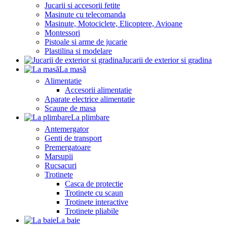
Jucarii si accesorii fetite
Masinute cu telecomanda
Masinute, Motociclete, Elicoptere, Avioane
Montessori
Pistoale si arme de jucarie
Plastilina si modelare
Jucarii de exterior si gradina
La masă
Alimentatie
Accesorii alimentatie
Aparate electrice alimentatie
Scaune de masa
La plimbare
Antemergator
Genti de transport
Premergatoare
Marsupii
Rucsacuri
Trotinete
Casca de protectie
Trotinete cu scaun
Trotinete interactive
Trotinete pliabile
La baie