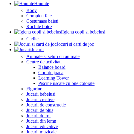
Hainute
Body
Compleu fete
Costumase baieti
Rochite botez
Igiena copii si bebelusi
Cadite
Jocuri si carti de joc
Jucarii
Animale si seturi cu animale
Centre de activitati
Balance board
Cort de joaca
Learning Tower
Piscine uscate cu bile colorate
Figurine
Jucarii bebelusi
Jucarii creative
Jucarii de constructie
Jucarii de plus
Jucarii de rol
Jucarii din lemn
Jucarii educative
Jucarii muzicale