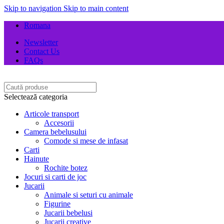
Skip to navigation
Skip to main content
Romana
Newsletter
Contact Us
FAQs
Selectează categoria
Articole transport
Accesorii
Camera bebelusului
Comode si mese de infasat
Carti
Hainute
Rochite botez
Jocuri si carti de joc
Jucarii
Animale si seturi cu animale
Figurine
Jucarii bebelusi
Jucarii creative