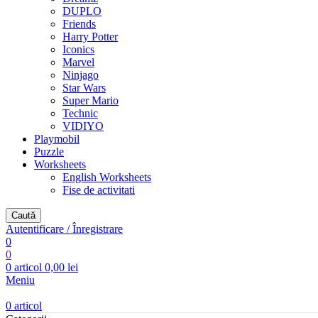
DUPLO
Friends
Harry Potter
Iconics
Marvel
Ninjago
Star Wars
Super Mario
Technic
VIDIYO
Playmobil
Puzzle
Worksheets
English Worksheets
Fise de activitati
Caută
Autentificare / Înregistrare
0
0
0
articol
0,00
lei
Meniu
0
articol