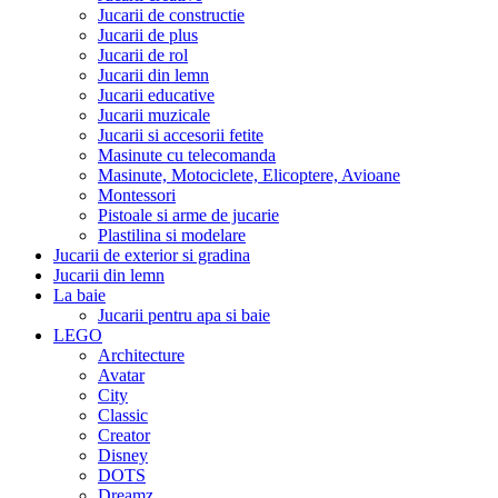
Jucarii de constructie
Jucarii de plus
Jucarii de rol
Jucarii din lemn
Jucarii educative
Jucarii muzicale
Jucarii si accesorii fetite
Masinute cu telecomanda
Masinute, Motociclete, Elicoptere, Avioane
Montessori
Pistoale si arme de jucarie
Plastilina si modelare
Jucarii de exterior si gradina
Jucarii din lemn
La baie
Jucarii pentru apa si baie
LEGO
Architecture
Avatar
City
Classic
Creator
Disney
DOTS
Dreamz