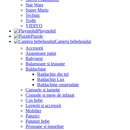
Star Wars
Super Mario
Technic
Trolls
VIDIYO
Playmobil
Puzzle
Camera bebelusului
Accesorii
Aparatoare patut
Babynest
Balansoare si leagane
Baldachine
Baldachin din tul
Baldachin Lux
Baldachine suspendate
Carusele si lampite
Comode si mese de infasat
Cos bebe
Lenjerii si accesorii
Mobilier
Paturici
Patuturi bebe
Prosoape si museline