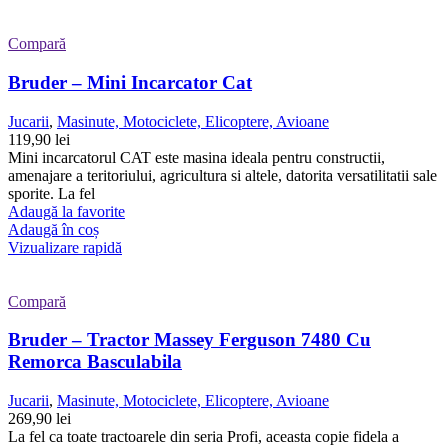
Compară
Bruder – Mini Incarcator Cat
Jucarii
,
Masinute, Motociclete, Elicoptere, Avioane
119,90
lei
Mini incarcatorul CAT este masina ideala pentru constructii,
amenajare a teritoriului, agricultura si altele, datorita versatilitatii sale
sporite. La fel
Adaugă la favorite
Adaugă în coș
Vizualizare rapidă
Compară
Bruder – Tractor Massey Ferguson 7480 Cu
Remorca Basculabila
Jucarii
,
Masinute, Motociclete, Elicoptere, Avioane
269,90
lei
La fel ca toate tractoarele din seria Profi, aceasta copie fidela a