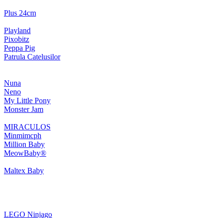
Plus 24cm
Playland
Pixobitz
Peppa Pig
Patrula Catelusilor
Nuna
Neno
My Little Pony
Monster Jam
MIRACULOS
Minmimcph
Million Baby
MeowBaby®
Maltex Baby
LEGO Ninjago