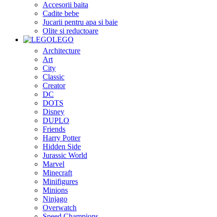
Accesorii baita
Cadite bebe
Jucarii pentru apa si baie
Olite si reductoare
LEGO
Architecture
Art
City
Classic
Creator
DC
DOTS
Disney
DUPLO
Friends
Harry Potter
Hidden Side
Jurassic World
Marvel
Minecraft
Minifigures
Minions
Ninjago
Overwatch
Speed Champions