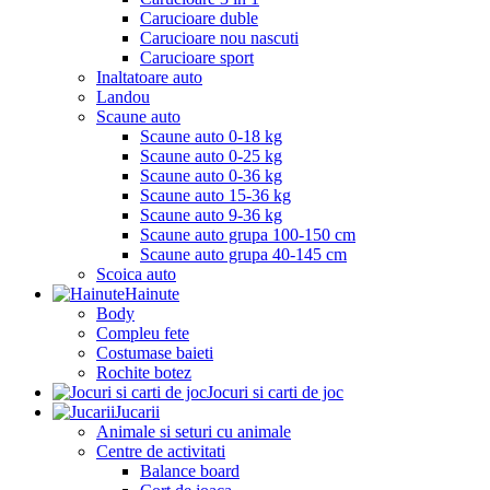
Carucioare duble
Carucioare nou nascuti
Carucioare sport
Inaltatoare auto
Landou
Scaune auto
Scaune auto 0-18 kg
Scaune auto 0-25 kg
Scaune auto 0-36 kg
Scaune auto 15-36 kg
Scaune auto 9-36 kg
Scaune auto grupa 100-150 cm
Scaune auto grupa 40-145 cm
Scoica auto
Hainute
Body
Compleu fete
Costumase baieti
Rochite botez
Jocuri si carti de joc
Jucarii
Animale si seturi cu animale
Centre de activitati
Balance board