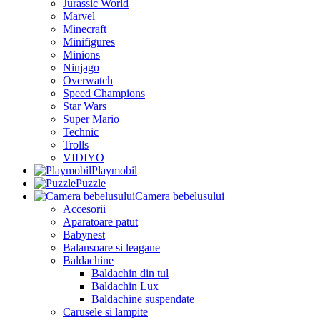
Jurassic World
Marvel
Minecraft
Minifigures
Minions
Ninjago
Overwatch
Speed Champions
Star Wars
Super Mario
Technic
Trolls
VIDIYO
Playmobil
Puzzle
Camera bebelusului
Accesorii
Aparatoare patut
Babynest
Balansoare si leagane
Baldachine
Baldachin din tul
Baldachin Lux
Baldachine suspendate
Carusele si lampite