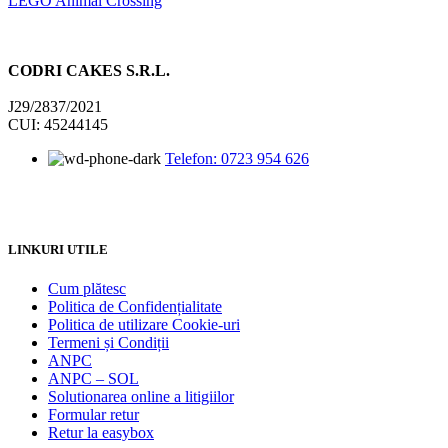
LEGO Animal Crossing
CODRI CAKES S.R.L.
J29/2837/2021
CUI: 45244145
Telefon: 0723 954 626
LINKURI UTILE
Cum plătesc
Politica de Confidențialitate
Politica de utilizare Cookie-uri
Termeni și Condiții
ANPC
ANPC – SOL
Solutionarea online a litigiilor
Formular retur
Retur la easybox