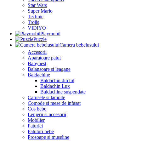
Star Wars
Super Mario
Technic
Trolls
VIDIYO
Playmobil
Puzzle
Camera bebelusului
Accesorii
Aparatoare patut
Babynest
Balansoare si leagane
Baldachine
Baldachin din tul
Baldachin Lux
Baldachine suspendate
Carusele si lampite
Comode si mese de infasat
Cos bebe
Lenjerii si accesorii
Mobilier
Paturici
Patuturi bebe
Prosoape si museline