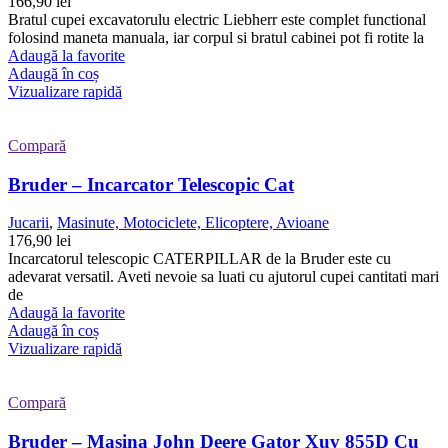
166,90
lei
Bratul cupei excavatorulu electric Liebherr este complet functional
folosind maneta manuala, iar corpul si bratul cabinei pot fi rotite la
Adaugă la favorite
Adaugă în coș
Vizualizare rapidă
Compară
Bruder – Incarcator Telescopic Cat
Jucarii
,
Masinute, Motociclete, Elicoptere, Avioane
176,90
lei
Incarcatorul telescopic CATERPILLAR de la Bruder este cu
adevarat versatil. Aveti nevoie sa luati cu ajutorul cupei cantitati mari
de
Adaugă la favorite
Adaugă în coș
Vizualizare rapidă
Compară
Bruder – Masina John Deere Gator Xuv 855D Cu