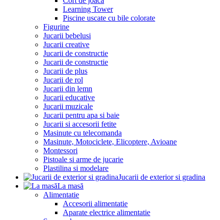
Cort de joaca
Learning Tower
Piscine uscate cu bile colorate
Figurine
Jucarii bebelusi
Jucarii creative
Jucarii de constructie
Jucarii de constructie
Jucarii de plus
Jucarii de rol
Jucarii din lemn
Jucarii educative
Jucarii muzicale
Jucarii pentru apa si baie
Jucarii si accesorii fetite
Masinute cu telecomanda
Masinute, Motociclete, Elicoptere, Avioane
Montessori
Pistoale si arme de jucarie
Plastilina si modelare
Jucarii de exterior si gradina
La masă
Alimentatie
Accesorii alimentatie
Aparate electrice alimentatie