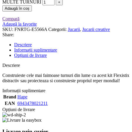
MULTE TURNURI
Adaugă în coș
Compară
Adaugă la favorite
SKU:
FNRTG-E5566A
Categorii:
Jucarii
,
Jucarii creative
Share:
Descriere
Informații suplimentare
Opțiuni de livrare
Descriere
Construieste cele mai faimoase turnuri din lume cu acest kit Flexistix
distractiv sau proiecteaza si construieste propriul reper mondial!
Informații suplimentare
Brand
Hape
EAN
6943478021211
Opțiuni de livrare
Livrare prin curier