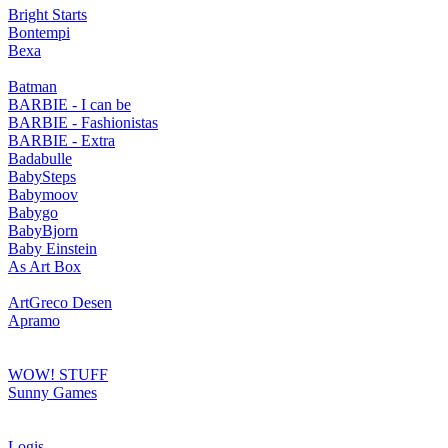
Bright Starts
Bontempi
Bexa
Batman
BARBIE - I can be
BARBIE - Fashionistas
BARBIE - Extra
Badabulle
BabySteps
Babymoov
Babygo
BabyBjorn
Baby Einstein
As Art Box
ArtGreco Desen
Apramo
WOW! STUFF
Sunny Games
Logis