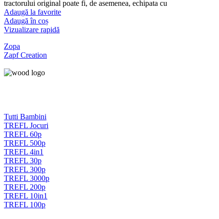
tractorului original poate fi, de asemenea, echipata cu
Adaugă la favorite
Adaugă în coș
Vizualizare rapidă
Zopa
Zapf Creation
Tutti Bambini
TREFL Jocuri
TREFL 60p
TREFL 500p
TREFL 4in1
TREFL 30p
TREFL 300p
TREFL 3000p
TREFL 200p
TREFL 10in1
TREFL 100p