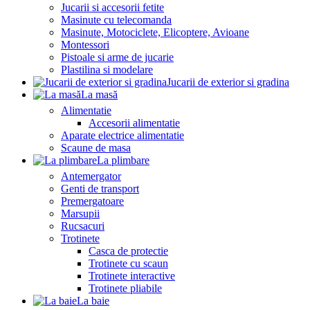
Jucarii si accesorii fetite
Masinute cu telecomanda
Masinute, Motociclete, Elicoptere, Avioane
Montessori
Pistoale si arme de jucarie
Plastilina si modelare
Jucarii de exterior si gradina
La masă
Alimentatie
Accesorii alimentatie
Aparate electrice alimentatie
Scaune de masa
La plimbare
Antemergator
Genti de transport
Premergatoare
Marsupii
Rucsacuri
Trotinete
Casca de protectie
Trotinete cu scaun
Trotinete interactive
Trotinete pliabile
La baie