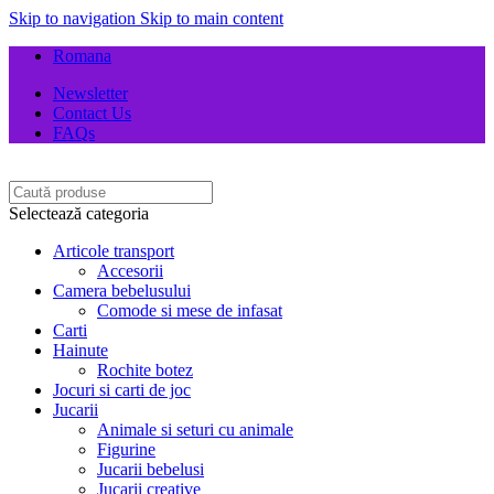
Skip to navigation
Skip to main content
Romana
Newsletter
Contact Us
FAQs
Selectează categoria
Articole transport
Accesorii
Camera bebelusului
Comode si mese de infasat
Carti
Hainute
Rochite botez
Jocuri si carti de joc
Jucarii
Animale si seturi cu animale
Figurine
Jucarii bebelusi
Jucarii creative