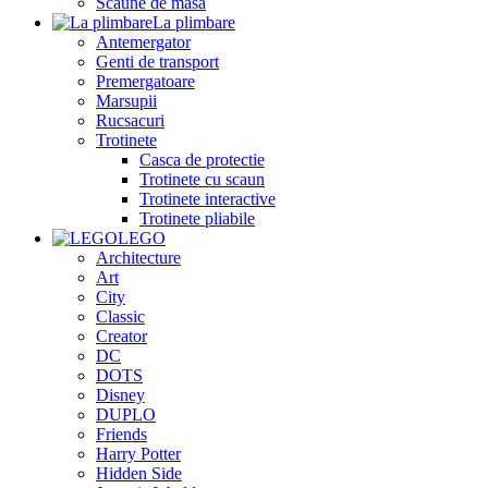
Scaune de masa
La plimbare
Antemergator
Genti de transport
Premergatoare
Marsupii
Rucsacuri
Trotinete
Casca de protectie
Trotinete cu scaun
Trotinete interactive
Trotinete pliabile
LEGO
Architecture
Art
City
Classic
Creator
DC
DOTS
Disney
DUPLO
Friends
Harry Potter
Hidden Side