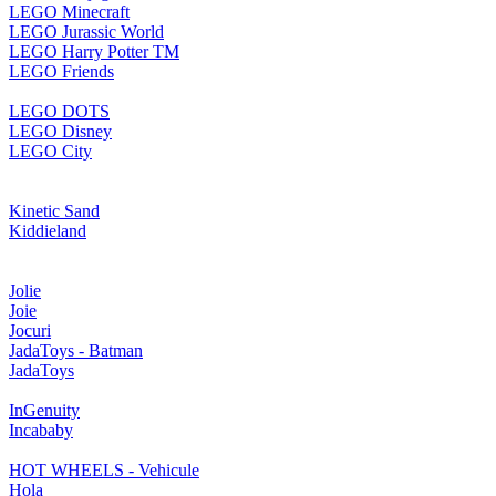
LEGO Minecraft
LEGO Jurassic World
LEGO Harry Potter TM
LEGO Friends
LEGO DOTS
LEGO Disney
LEGO City
Kinetic Sand
Kiddieland
Jolie
Joie
Jocuri
JadaToys - Batman
JadaToys
InGenuity
Incababy
HOT WHEELS - Vehicule
Hola