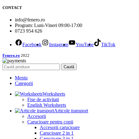
CONTACT
info@fenero.ro
Program: Luni-Vineri 09:00-17:00
0723 954 626
Facebook
Instagram
YouTube
TikTok
Fenero.ro
2022
Caută
Meniu
Categorii
Worksheets
Fise de activitati
English Worksheets
Articole transport
Accesorii
Carucioare pentru copii
Accesorii carucioare
Carucioare 2 in 1
Carucioare 3 in 1