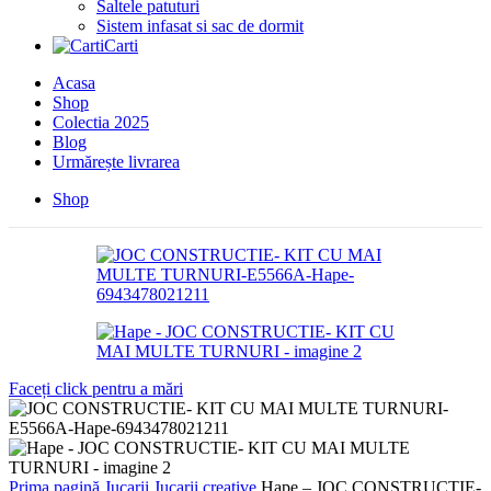
Saltele patuturi
Sistem infasat si sac de dormit
Carti
Acasa
Shop
Colectia 2025
Blog
Urmărește livrarea
Shop
Faceți click pentru a mări
Prima pagină
Jucarii
Jucarii creative
Hape – JOC CONSTRUCTIE-