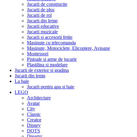
Jucarii de constructie
Jucarii de plus
Jucarii de rol
Jucarii din lemn
Jucarii educative
Jucarii muzicale
Jucarii si accesorii fetite
Masinute cu telecomanda
Masinute, Motociclete, Elicoptere, Avioane
Montessori
Pistoale si arme de jucarie
Plastilina si modelare
Jucarii de exterior si gradina
Jucarii din lemn
La baie
Jucarii pentru apa si baie
LEGO
Architecture
Avatar
City
Classic
Creator
Disney
DOTS
Dreamz