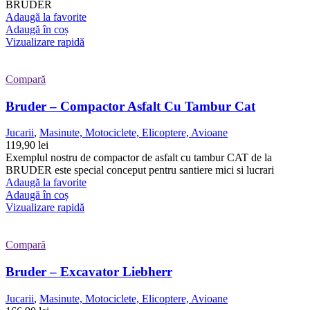
BRUDER
Adaugă la favorite
Adaugă în coș
Vizualizare rapidă
Compară
Bruder – Compactor Asfalt Cu Tambur Cat
Jucarii
,
Masinute, Motociclete, Elicoptere, Avioane
119,90
lei
Exemplul nostru de compactor de asfalt cu tambur CAT de la
BRUDER este special conceput pentru santiere mici si lucrari
Adaugă la favorite
Adaugă în coș
Vizualizare rapidă
Compară
Bruder – Excavator Liebherr
Jucarii
,
Masinute, Motociclete, Elicoptere, Avioane