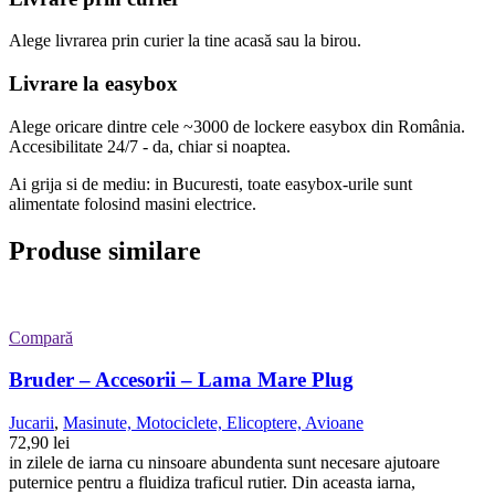
Alege livrarea prin curier
la
tine
acasă
sau
la
birou.
Livrare la easybox
Alege oricare dintre cele ~3000 de lockere easybox din
România
.
Accesibilitate 24/7 - da, chiar si noaptea.
Ai grija si de mediu: in Bucuresti, toate easybox-urile sunt
alimentate folosind masini electrice.
Produse similare
Compară
Bruder – Accesorii – Lama Mare Plug
Jucarii
,
Masinute, Motociclete, Elicoptere, Avioane
72,90
lei
in zilele de iarna cu ninsoare abundenta sunt necesare ajutoare
puternice pentru a fluidiza traficul rutier. Din aceasta iarna,