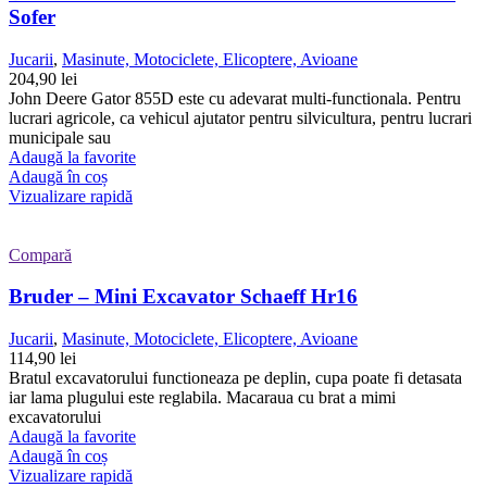
Sofer
Jucarii
,
Masinute, Motociclete, Elicoptere, Avioane
204,90
lei
John Deere Gator 855D este cu adevarat multi-functionala. Pentru
lucrari agricole, ca vehicul ajutator pentru silvicultura, pentru lucrari
municipale sau
Adaugă la favorite
Adaugă în coș
Vizualizare rapidă
Compară
Bruder – Mini Excavator Schaeff Hr16
Jucarii
,
Masinute, Motociclete, Elicoptere, Avioane
114,90
lei
Bratul excavatorului functioneaza pe deplin, cupa poate fi detasata
iar lama plugului este reglabila. Macaraua cu brat a mimi
excavatorului
Adaugă la favorite
Adaugă în coș
Vizualizare rapidă