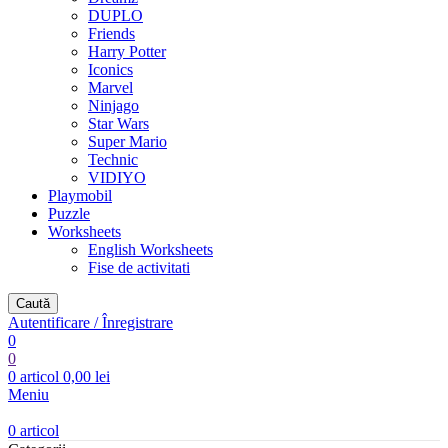
DUPLO
Friends
Harry Potter
Iconics
Marvel
Ninjago
Star Wars
Super Mario
Technic
VIDIYO
Playmobil
Puzzle
Worksheets
English Worksheets
Fise de activitati
Caută
Autentificare / Înregistrare
0
0
0
articol
0,00
lei
Meniu
0
articol