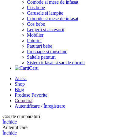
Comode si mese de infasat
Cos bebe
Carusele si lampite
Comode si mese de infasat
Cos bebe
Lenjerii si accesorii
Mobilier
Paturici
Patuturi bebe
Prosoape si museline
Saltele patuturi
Sistem infasat si sac de dormit
Carti
Acasa
Shop
Blog
Produse Favorite
Compară
Autentificare / Înregistrare
Cos de cumpărături
Închide
Autentificare
Închide