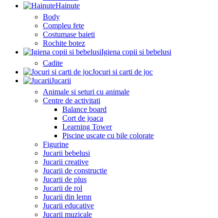
Hainute
Body
Compleu fete
Costumase baieti
Rochite botez
Igiena copii si bebelusi
Cadite
Jocuri si carti de joc
Jucarii
Animale si seturi cu animale
Centre de activitati
Balance board
Cort de joaca
Learning Tower
Piscine uscate cu bile colorate
Figurine
Jucarii bebelusi
Jucarii creative
Jucarii de constructie
Jucarii de plus
Jucarii de rol
Jucarii din lemn
Jucarii educative
Jucarii muzicale