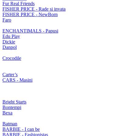
Fur Real Friends
FISHER PRICE - Rade si invata
FISHER PRICE - NewBorn
Faro
ENCHANTIMALS - Papusi
Edu Play
Dickie
Danpol
Crocodile
Carter’s
CARS - Masini
Bright Starts
Bontempi
Bexa
Batman
BARBIE - I can be
BARBIE - Fashionistas