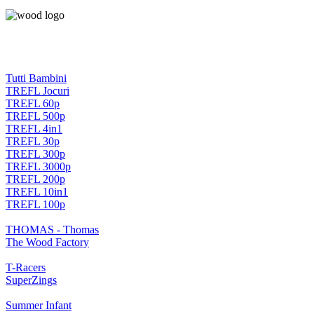
Tutti Bambini
TREFL Jocuri
TREFL 60p
TREFL 500p
TREFL 4in1
TREFL 30p
TREFL 300p
TREFL 3000p
TREFL 200p
TREFL 10in1
TREFL 100p
THOMAS - Thomas
The Wood Factory
T-Racers
SuperZings
Summer Infant