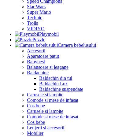
Speed Champions
Star Wars
Super Mario
Technic
Trolls
VIDIYO
Playmobil
Puzzle
Camera bebelusului
Accesorii
Aparatoare patut
Babynest
Balansoare si leagane
Baldachine
Baldachin din tul
Baldachin Lux
Baldachine suspendate
Carusele si lampite
Comode si mese de infasat
Cos bebe
Carusele si lampite
Comode si mese de infasat
Cos bebe
Lenjerii si accesorii
Mobilier