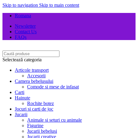
Skip to navigation
Skip to main content
Romana
Newsletter
Contact Us
FAQs
Selectează categoria
Articole transport
Accesorii
Camera bebelusului
Comode si mese de infasat
Carti
Hainute
Rochite botez
Jocuri si carti de joc
Jucarii
Animale si seturi cu animale
Figurine
Jucarii bebelusi
Jucarii creative