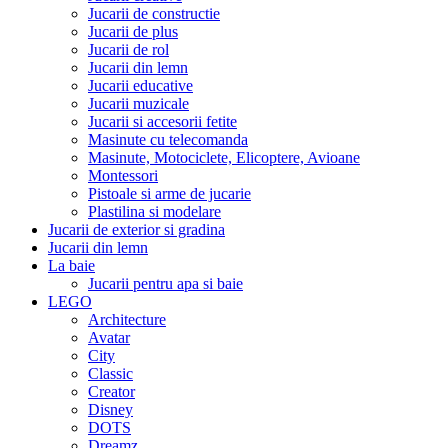
Jucarii de constructie
Jucarii de plus
Jucarii de rol
Jucarii din lemn
Jucarii educative
Jucarii muzicale
Jucarii si accesorii fetite
Masinute cu telecomanda
Masinute, Motociclete, Elicoptere, Avioane
Montessori
Pistoale si arme de jucarie
Plastilina si modelare
Jucarii de exterior si gradina
Jucarii din lemn
La baie
Jucarii pentru apa si baie
LEGO
Architecture
Avatar
City
Classic
Creator
Disney
DOTS
Dreamz