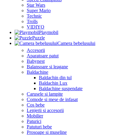
Star Wars
Super Mario
Technic
Trolls
VIDIYO
Playmobil
Puzzle
Camera bebelusului
Accesorii
Aparatoare patut
Babynest
Balansoare si leagane
Baldachine
Baldachin din tul
Baldachin Lux
Baldachine suspendate
Carusele si lampite
Comode si mese de infasat
Cos bebe
Lenjerii si accesorii
Mobilier
Paturici
Patuturi bebe
Prosoape si museline