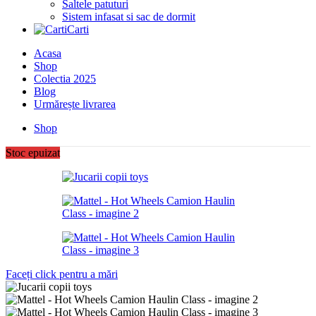
Saltele patuturi
Sistem infasat si sac de dormit
Carti
Acasa
Shop
Colectia 2025
Blog
Urmărește livrarea
Shop
Stoc epuizat
Faceți click pentru a mări