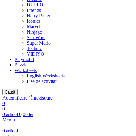
DUPLO
Friends
Harry Potter
Iconics
Marvel
Ninjago
Star Wars
Super Mario
Technic
VIDIYO
Playmobil
Puzzle
Worksheets
English Worksheets
Fise de activitati
Caută
Autentificare / Înregistrare
0
0
0
articol
0,00
lei
Meniu
0
articol