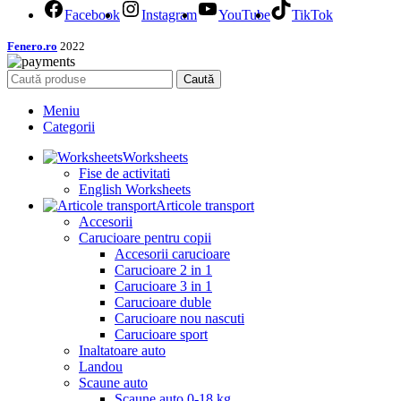
Facebook
Instagram
YouTube
TikTok
Fenero.ro
2022
Caută
Meniu
Categorii
Worksheets
Fise de activitati
English Worksheets
Articole transport
Accesorii
Carucioare pentru copii
Accesorii carucioare
Carucioare 2 in 1
Carucioare 3 in 1
Carucioare duble
Carucioare nou nascuti
Carucioare sport
Inaltatoare auto
Landou
Scaune auto
Scaune auto 0-18 kg