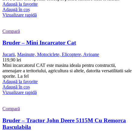
Adaugă la favorite
Adaugă în coș
Vizualizare rapidă
Compară
Bruder – Mini Incarcator Cat
Jucarii
,
Masinute, Motociclete, Elicoptere, Avioane
119,90
lei
Mini incarcatorul CAT este masina ideala pentru constructii,
amenajare a teritoriului, agricultura si altele, datorita versatilitatii sale
sporite. La fel
Adaugă la favorite
Adaugă în coș
Vizualizare rapidă
Compară
Bruder – Tractor John Deere 5115M Cu Remorca
Basculabila