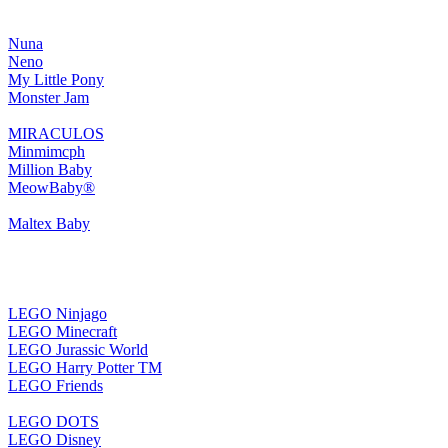
Nuna
Neno
My Little Pony
Monster Jam
MIRACULOS
Minmimcph
Million Baby
MeowBaby®
Maltex Baby
LEGO Ninjago
LEGO Minecraft
LEGO Jurassic World
LEGO Harry Potter TM
LEGO Friends
LEGO DOTS
LEGO Disney