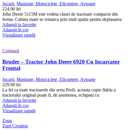
Jucarii
,
Masinute, Motociclete, Elicoptere, Avioane
224,90
lei
John Deere 5115M este vedeta clasei de tractoare compacte din
ferma. Cabina mare se remarca prin mult spatiu pentru deplasarea
Adaugă la favorite
Adaugă în coș
Vizualizare rapidă
Compară
Bruder – Tractor John Deere 6920 Cu Incarcator
Frontal
Jucarii
,
Masinute, Motociclete, Elicoptere, Avioane
229,90
lei
La fel ca toate tractoarele din seria Profi, aceasta copie fidela a
tractorului original poate fi, de asemenea, echipata cu
Adaugă la favorite
Adaugă în coș
Vizualizare rapidă
Zopa
Zapf Creation