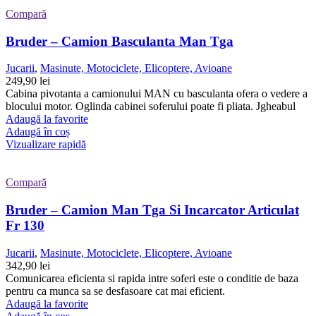
Compară
Bruder – Camion Basculanta Man Tga
Jucarii
,
Masinute, Motociclete, Elicoptere, Avioane
249,90
lei
Cabina pivotanta a camionului MAN cu basculanta ofera o vedere a
blocului motor. Oglinda cabinei soferului poate fi pliata. Jgheabul
Adaugă la favorite
Adaugă în coș
Vizualizare rapidă
Compară
Bruder – Camion Man Tga Si Incarcator Articulat
Fr 130
Jucarii
,
Masinute, Motociclete, Elicoptere, Avioane
342,90
lei
Comunicarea eficienta si rapida intre soferi este o conditie de baza
pentru ca munca sa se desfasoare cat mai eficient.
Adaugă la favorite