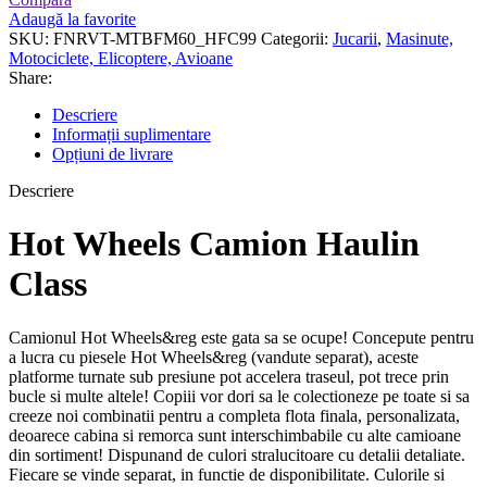
Adaugă la favorite
SKU:
FNRVT-MTBFM60_HFC99
Categorii:
Jucarii
,
Masinute,
Motociclete, Elicoptere, Avioane
Share:
Descriere
Informații suplimentare
Opțiuni de livrare
Descriere
Hot Wheels Camion Haulin
Class
Camionul Hot Wheels&reg este gata sa se ocupe! Concepute pentru
a lucra cu piesele Hot Wheels&reg (vandute separat), aceste
platforme turnate sub presiune pot accelera traseul, pot trece prin
bucle si multe altele! Copiii vor dori sa le colectioneze pe toate si sa
creeze noi combinatii pentru a completa flota finala, personalizata,
deoarece cabina si remorca sunt interschimbabile cu alte camioane
din sortiment! Dispunand de culori stralucitoare cu detalii detaliate.
Fiecare se vinde separat, in functie de disponibilitate. Culorile si