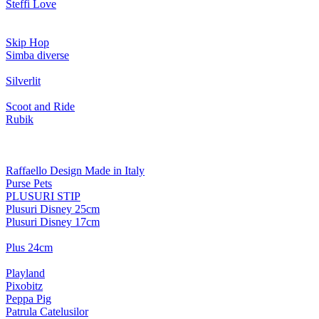
Steffi Love
Skip Hop
Simba diverse
Silverlit
Scoot and Ride
Rubik
Raffaello Design Made in Italy
Purse Pets
PLUSURI STIP
Plusuri Disney 25cm
Plusuri Disney 17cm
Plus 24cm
Playland
Pixobitz
Peppa Pig
Patrula Catelusilor