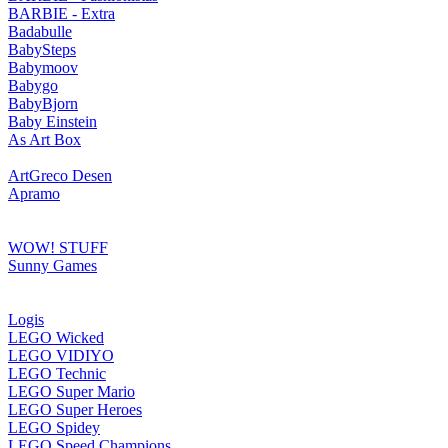
BARBIE - Extra
Badabulle
BabySteps
Babymoov
Babygo
BabyBjorn
Baby Einstein
As Art Box
ArtGreco Desen
Apramo
WOW! STUFF
Sunny Games
Logis
LEGO Wicked
LEGO VIDIYO
LEGO Technic
LEGO Super Mario
LEGO Super Heroes
LEGO Spidey
LEGO Speed Champions