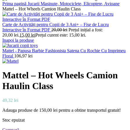
Prima pagină
Jucarii
Masinute, Motociclete, Elicoptere, Avioane
Mattel – Hot Wheels Camion Haulin Class
Carte de Activități pentru Copii de 3 Ani+ – Fise de Lucru
Interactive în Format PDF
20,00
lei
Prețul inițial a fost:
20,00 lei.
15,00
lei
Prețul curent este: 15,00 lei.
Inapoi la produse
Mattel - Papusa Barbie Fashionista Satena Cu Rochie Cu Imprimeu
Floral
106,97
lei
Mattel – Hot Wheels Camion
Haulin Class
49,32
lei
Adauga produse de
150,00
lei
pentru a obtine transportul gratuit!
Stoc epuizat
Compară