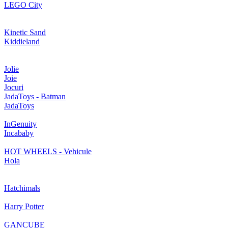
LEGO City
Kinetic Sand
Kiddieland
Jolie
Joie
Jocuri
JadaToys - Batman
JadaToys
InGenuity
Incababy
HOT WHEELS - Vehicule
Hola
Hatchimals
Harry Potter
GANCUBE