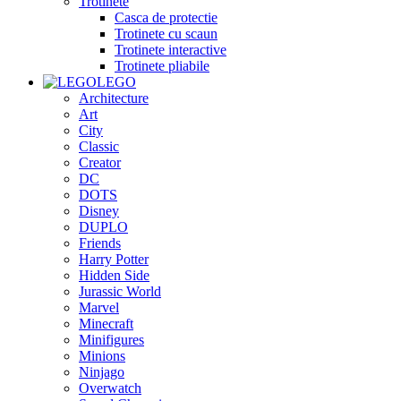
Trotinete
Casca de protectie
Trotinete cu scaun
Trotinete interactive
Trotinete pliabile
LEGO
Architecture
Art
City
Classic
Creator
DC
DOTS
Disney
DUPLO
Friends
Harry Potter
Hidden Side
Jurassic World
Marvel
Minecraft
Minifigures
Minions
Ninjago
Overwatch