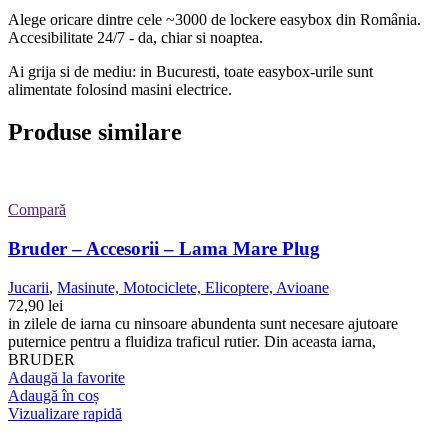
Alege oricare dintre cele ~3000 de lockere easybox din
România
.
Accesibilitate 24/7 - da, chiar si noaptea.
Ai grija si de mediu: in Bucuresti, toate easybox-urile sunt
alimentate folosind masini electrice.
Produse similare
Compară
Bruder – Accesorii – Lama Mare Plug
Jucarii
,
Masinute, Motociclete, Elicoptere, Avioane
72,90
lei
in zilele de iarna cu ninsoare abundenta sunt necesare ajutoare
puternice pentru a fluidiza traficul rutier. Din aceasta iarna,
BRUDER
Adaugă la favorite
Adaugă în coș
Vizualizare rapidă