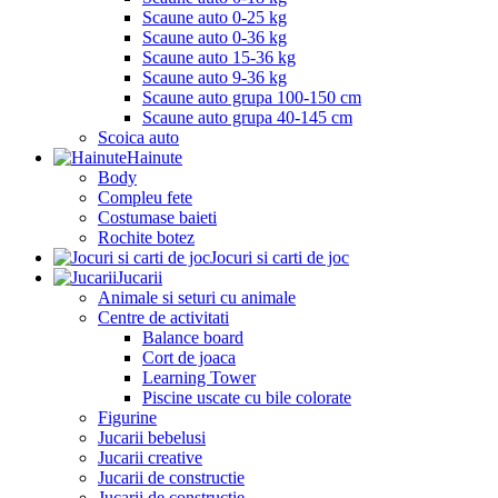
Scaune auto 0-25 kg
Scaune auto 0-36 kg
Scaune auto 15-36 kg
Scaune auto 9-36 kg
Scaune auto grupa 100-150 cm
Scaune auto grupa 40-145 cm
Scoica auto
Hainute
Body
Compleu fete
Costumase baieti
Rochite botez
Jocuri si carti de joc
Jucarii
Animale si seturi cu animale
Centre de activitati
Balance board
Cort de joaca
Learning Tower
Piscine uscate cu bile colorate
Figurine
Jucarii bebelusi
Jucarii creative
Jucarii de constructie
Jucarii de constructie