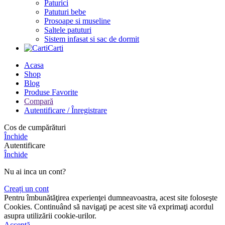
Paturici
Patuturi bebe
Prosoape si museline
Saltele patuturi
Sistem infasat si sac de dormit
Carti
Acasa
Shop
Blog
Produse Favorite
Compară
Autentificare / Înregistrare
Cos de cumpărături
Închide
Autentificare
Închide
Nu ai inca un cont?
Creați un cont
Pentru îmbunătăţirea experienţei dumneavoastra, acest site foloseşte
Cookies. Continuând să navigaţi pe acest site vă exprimaţi acordul
asupra utilizării cookie-urilor.
Acceptă