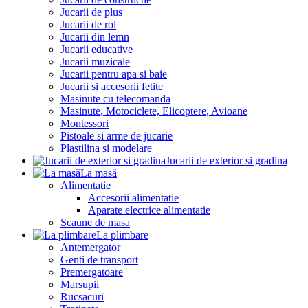
Jucarii de plus
Jucarii de rol
Jucarii din lemn
Jucarii educative
Jucarii muzicale
Jucarii pentru apa si baie
Jucarii si accesorii fetite
Masinute cu telecomanda
Masinute, Motociclete, Elicoptere, Avioane
Montessori
Pistoale si arme de jucarie
Plastilina si modelare
Jucarii de exterior si gradina
La masă
Alimentatie
Accesorii alimentatie
Aparate electrice alimentatie
Scaune de masa
La plimbare
Antemergator
Genti de transport
Premergatoare
Marsupii
Rucsacuri