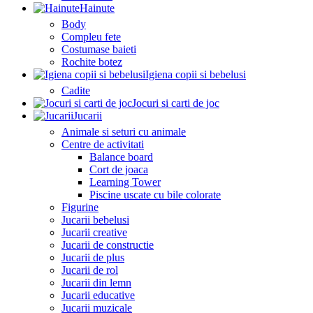
Hainute
Body
Compleu fete
Costumase baieti
Rochite botez
Igiena copii si bebelusi
Cadite
Jocuri si carti de joc
Jucarii
Animale si seturi cu animale
Centre de activitati
Balance board
Cort de joaca
Learning Tower
Piscine uscate cu bile colorate
Figurine
Jucarii bebelusi
Jucarii creative
Jucarii de constructie
Jucarii de plus
Jucarii de rol
Jucarii din lemn
Jucarii educative
Jucarii muzicale