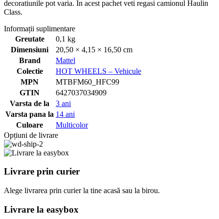
decoratiunile pot varia. In acest pachet veti regasi camionul Haulin
Class.
Informații suplimentare
Greutate
0,1 kg
Dimensiuni
20,50 × 4,15 × 16,50 cm
Brand
Mattel
Colectie
HOT WHEELS – Vehicule
MPN
MTBFM60_HFC99
GTIN
6427037034909
Varsta de la
3 ani
Varsta pana la
14 ani
Culoare
Multicolor
Opțiuni de livrare
Livrare prin curier
Alege livrarea prin curier
la
tine
acasă
sau
la
birou.
Livrare la easybox