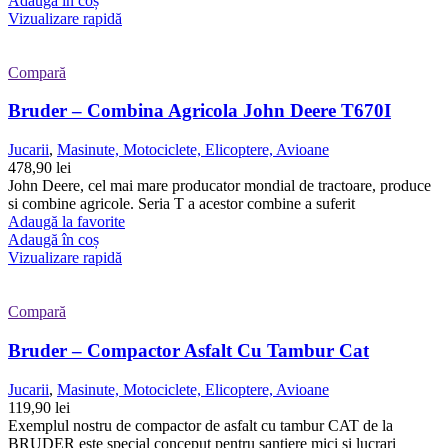
Adaugă în coș
Vizualizare rapidă
Compară
Bruder – Combina Agricola John Deere T670I
Jucarii
,
Masinute, Motociclete, Elicoptere, Avioane
478,90
lei
John Deere, cel mai mare producator mondial de tractoare, produce
si combine agricole. Seria T a acestor combine a suferit
Adaugă la favorite
Adaugă în coș
Vizualizare rapidă
Compară
Bruder – Compactor Asfalt Cu Tambur Cat
Jucarii
,
Masinute, Motociclete, Elicoptere, Avioane
119,90
lei
Exemplul nostru de compactor de asfalt cu tambur CAT de la
BRUDER este special conceput pentru santiere mici si lucrari