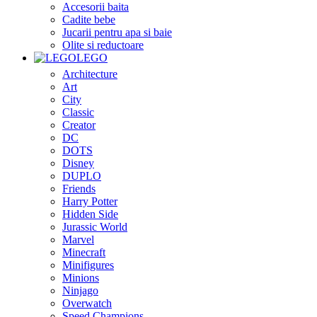
Accesorii baita
Cadite bebe
Jucarii pentru apa si baie
Olite si reductoare
LEGO
Architecture
Art
City
Classic
Creator
DC
DOTS
Disney
DUPLO
Friends
Harry Potter
Hidden Side
Jurassic World
Marvel
Minecraft
Minifigures
Minions
Ninjago
Overwatch
Speed Champions