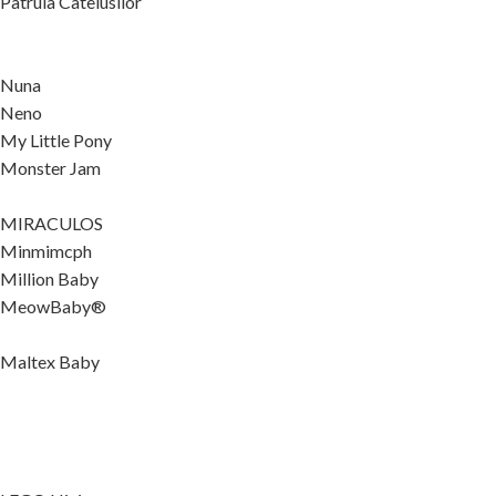
Patrula Catelusilor
Nuna
Neno
My Little Pony
Monster Jam
MIRACULOS
Minmimcph
Million Baby
MeowBaby®
Maltex Baby