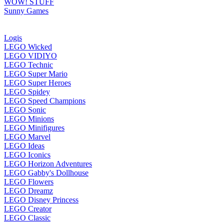
WOW! STUFF
Sunny Games
Logis
LEGO Wicked
LEGO VIDIYO
LEGO Technic
LEGO Super Mario
LEGO Super Heroes
LEGO Spidey
LEGO Speed Champions
LEGO Sonic
LEGO Minions
LEGO Minifigures
LEGO Marvel
LEGO Ideas
LEGO Iconics
LEGO Horizon Adventures
LEGO Gabby's Dollhouse
LEGO Flowers
LEGO Dreamz
LEGO Disney Princess
LEGO Creator
LEGO Classic