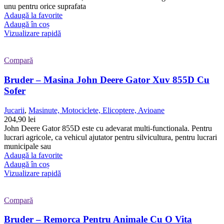
unu pentru orice suprafata
Adaugă la favorite
Adaugă în coș
Vizualizare rapidă
Compară
Bruder – Masina John Deere Gator Xuv 855D Cu
Sofer
Jucarii
,
Masinute, Motociclete, Elicoptere, Avioane
204,90
lei
John Deere Gator 855D este cu adevarat multi-functionala. Pentru
lucrari agricole, ca vehicul ajutator pentru silvicultura, pentru lucrari
municipale sau
Adaugă la favorite
Adaugă în coș
Vizualizare rapidă
Compară
Bruder – Remorca Pentru Animale Cu O Vita