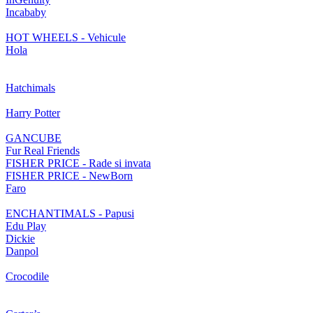
Incababy
HOT WHEELS - Vehicule
Hola
Hatchimals
Harry Potter
GANCUBE
Fur Real Friends
FISHER PRICE - Rade si invata
FISHER PRICE - NewBorn
Faro
ENCHANTIMALS - Papusi
Edu Play
Dickie
Danpol
Crocodile