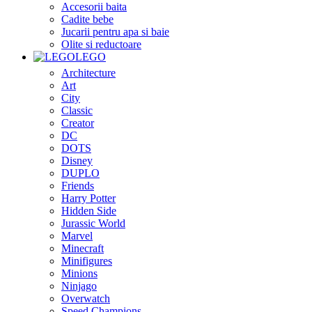
Accesorii baita
Cadite bebe
Jucarii pentru apa si baie
Olite si reductoare
LEGO
Architecture
Art
City
Classic
Creator
DC
DOTS
Disney
DUPLO
Friends
Harry Potter
Hidden Side
Jurassic World
Marvel
Minecraft
Minifigures
Minions
Ninjago
Overwatch
Speed Champions