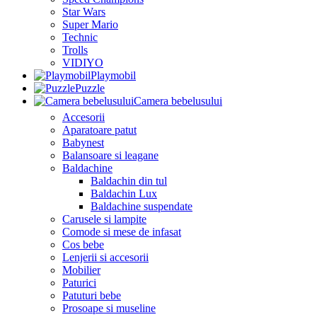
Star Wars
Super Mario
Technic
Trolls
VIDIYO
Playmobil
Puzzle
Camera bebelusului
Accesorii
Aparatoare patut
Babynest
Balansoare si leagane
Baldachine
Baldachin din tul
Baldachin Lux
Baldachine suspendate
Carusele si lampite
Comode si mese de infasat
Cos bebe
Lenjerii si accesorii
Mobilier
Paturici
Patuturi bebe
Prosoape si museline