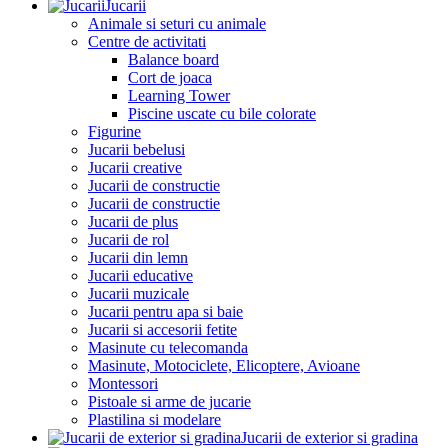
Jucarii
Animale si seturi cu animale
Centre de activitati
Balance board
Cort de joaca
Learning Tower
Piscine uscate cu bile colorate
Figurine
Jucarii bebelusi
Jucarii creative
Jucarii de constructie
Jucarii de constructie
Jucarii de plus
Jucarii de rol
Jucarii din lemn
Jucarii educative
Jucarii muzicale
Jucarii pentru apa si baie
Jucarii si accesorii fetite
Masinute cu telecomanda
Masinute, Motociclete, Elicoptere, Avioane
Montessori
Pistoale si arme de jucarie
Plastilina si modelare
Jucarii de exterior si gradina