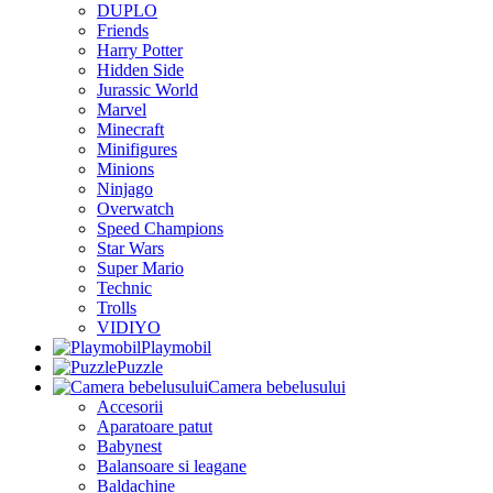
DUPLO
Friends
Harry Potter
Hidden Side
Jurassic World
Marvel
Minecraft
Minifigures
Minions
Ninjago
Overwatch
Speed Champions
Star Wars
Super Mario
Technic
Trolls
VIDIYO
Playmobil
Puzzle
Camera bebelusului
Accesorii
Aparatoare patut
Babynest
Balansoare si leagane
Baldachine