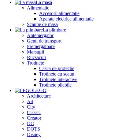
La masă
Alimentatie
Accesorii alimentatie
Aparate electrice alimentatie
Scaune de masa
La plimbare
Antemergator
Genti de transport
Premergatoare
Marsupii
Rucsacuri
Trotinete
Casca de protectie
Trotinete cu scaun
Trotinete interactive
Trotinete pliabile
LEGO
Architecture
Art
City
Classic
Creator
DC
DOTS
Disney