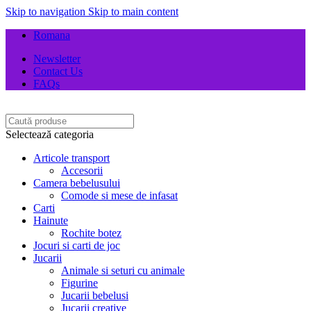
Skip to navigation
Skip to main content
Romana
Newsletter
Contact Us
FAQs
Selectează categoria
Articole transport
Accesorii
Camera bebelusului
Comode si mese de infasat
Carti
Hainute
Rochite botez
Jocuri si carti de joc
Jucarii
Animale si seturi cu animale
Figurine
Jucarii bebelusi
Jucarii creative