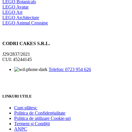
LEGO Botanicals
LEGO Avatar
LEGO Art
LEGO Architecture
LEGO Animal Crossing
CODRI CAKES S.R.L.
J29/2837/2021
CUI: 45244145
Telefon: 0723 954 626
LINKURI UTILE
Cum plătesc
Politica de Confidențialitate
Politica de utilizare Cookie-uri
Termeni și Condiții
ANPC