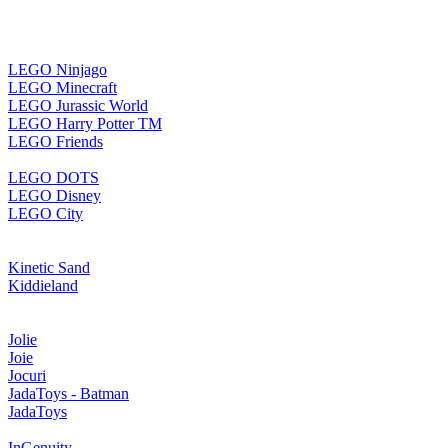
LEGO Ninjago
LEGO Minecraft
LEGO Jurassic World
LEGO Harry Potter TM
LEGO Friends
LEGO DOTS
LEGO Disney
LEGO City
Kinetic Sand
Kiddieland
Jolie
Joie
Jocuri
JadaToys - Batman
JadaToys
InGenuity