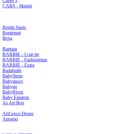
Carter’s
CARS - Masini
Bright Starts
Bontempi
Bexa
Batman
BARBIE - I can be
BARBIE - Fashionistas
BARBIE - Extra
Badabulle
BabySteps
Babymoov
Babygo
BabyBjorn
Baby Einstein
As Art Box
ArtGreco Desen
Apramo