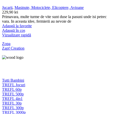
Jucarii
,
Masinute, Motociclete, Elicoptere, Avioane
229,90
lei
Primavara, multe turme de vite sunt duse la pasuni unde isi petrec
vara. In aceasta idee, fermierii au nevoie de
Adaugă la favorite
Adaugă în coș
Vizualizare rapidă
Zopa
Zapf Creation
Tutti Bambini
TREFL Jocuri
TREFL 60p
TREFL 500p
TREFL 4in1
TREFL 30p
TREFL 300p
TREFL 3000p