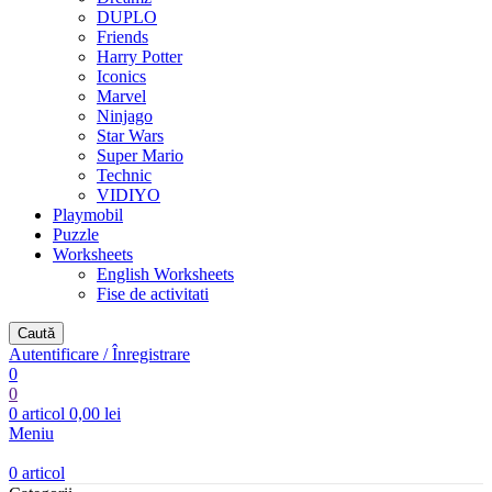
DUPLO
Friends
Harry Potter
Iconics
Marvel
Ninjago
Star Wars
Super Mario
Technic
VIDIYO
Playmobil
Puzzle
Worksheets
English Worksheets
Fise de activitati
Caută
Autentificare / Înregistrare
0
0
0
articol
0,00
lei
Meniu
0
articol