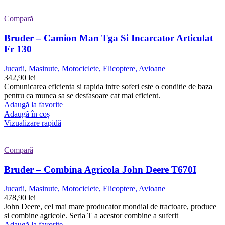
Compară
Bruder – Camion Man Tga Si Incarcator Articulat
Fr 130
Jucarii
,
Masinute, Motociclete, Elicoptere, Avioane
342,90
lei
Comunicarea eficienta si rapida intre soferi este o conditie de baza
pentru ca munca sa se desfasoare cat mai eficient.
Adaugă la favorite
Adaugă în coș
Vizualizare rapidă
Compară
Bruder – Combina Agricola John Deere T670I
Jucarii
,
Masinute, Motociclete, Elicoptere, Avioane
478,90
lei
John Deere, cel mai mare producator mondial de tractoare, produce
si combine agricole. Seria T a acestor combine a suferit
Adaugă la favorite