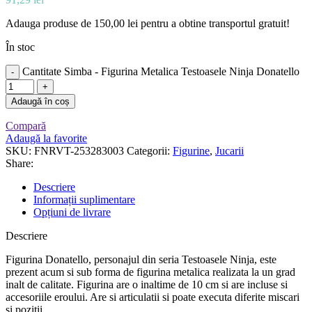
Adauga produse de
150,00
lei
pentru a obtine transportul gratuit!
În stoc
Cantitate Simba - Figurina Metalica Testoasele Ninja Donatello
Adaugă în coș
Compară
Adaugă la favorite
SKU:
FNRVT-253283003
Categorii:
Figurine
,
Jucarii
Share:
Descriere
Informații suplimentare
Opțiuni de livrare
Descriere
Figurina Donatello, personajul din seria Testoasele Ninja, este
prezent acum si sub forma de figurina metalica realizata la un grad
inalt de calitate. Figurina are o inaltime de 10 cm si are incluse si
accesoriile eroului. Are si articulatii si poate executa diferite miscari
si pozitii.