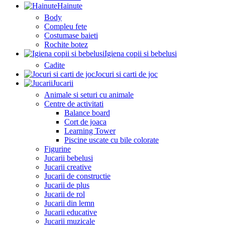
Hainute
Body
Compleu fete
Costumase baieti
Rochite botez
Igiena copii si bebelusi
Cadite
Jocuri si carti de joc
Jucarii
Animale si seturi cu animale
Centre de activitati
Balance board
Cort de joaca
Learning Tower
Piscine uscate cu bile colorate
Figurine
Jucarii bebelusi
Jucarii creative
Jucarii de constructie
Jucarii de plus
Jucarii de rol
Jucarii din lemn
Jucarii educative
Jucarii muzicale