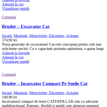
Adaugă în coș
Vizualizare rapidă
Compară
Bruder – Excavator Cat
Jucarii
,
Masinute, Motociclete, Elicoptere, Avioane
374,90
lei
Noua generatie de excavatoare Cat este conceputa pentru cele mai
solicitante sarcini. Cu o capacitate portanta optimizata, o gama larga
Adaugă la favorite
Adaugă în coș
Vizualizare rapidă
Compară
Bruder – Incarcator Compact Pe Senile Cat
Jucarii
,
Masinute, Motociclete, Elicoptere, Avioane
149,90
lei
Incarcatorul compact de teren CATERPILLAR este cu adevarat
multifunctional. Puternic, flexibil si mobil: este alegerea numarul