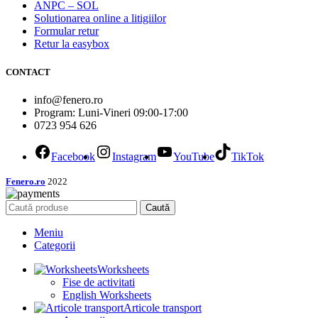
ANPC – SOL
Solutionarea online a litigiilor
Formular retur
Retur la easybox
CONTACT
info@fenero.ro
Program: Luni-Vineri 09:00-17:00
0723 954 626
Facebook
Instagram
YouTube
TikTok
Fenero.ro
2022
Caută
Meniu
Categorii
Worksheets
Fise de activitati
English Worksheets
Articole transport