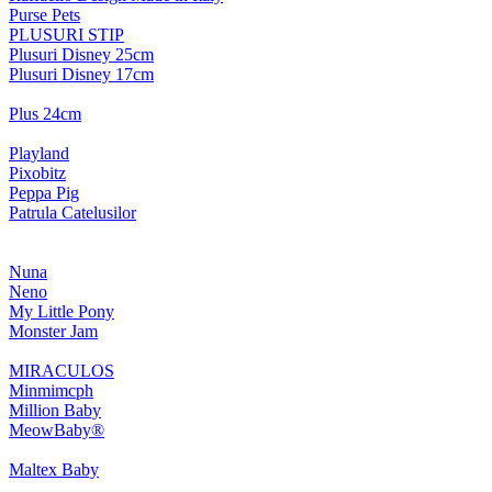
Purse Pets
PLUSURI STIP
Plusuri Disney 25cm
Plusuri Disney 17cm
Plus 24cm
Playland
Pixobitz
Peppa Pig
Patrula Catelusilor
Nuna
Neno
My Little Pony
Monster Jam
MIRACULOS
Minmimcph
Million Baby
MeowBaby®
Maltex Baby