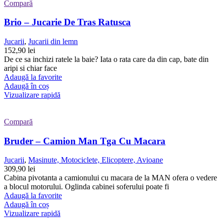
Compară
Brio – Jucarie De Tras Ratusca
Jucarii
,
Jucarii din lemn
152,90
lei
De ce sa inchizi ratele la baie? Iata o rata care da din cap, bate din
aripi si chiar face
Adaugă la favorite
Adaugă în coș
Vizualizare rapidă
Compară
Bruder – Camion Man Tga Cu Macara
Jucarii
,
Masinute, Motociclete, Elicoptere, Avioane
309,90
lei
Cabina pivotanta a camionului cu macara de la MAN ofera o vedere
a blocul motorului. Oglinda cabinei soferului poate fi
Adaugă la favorite
Adaugă în coș
Vizualizare rapidă