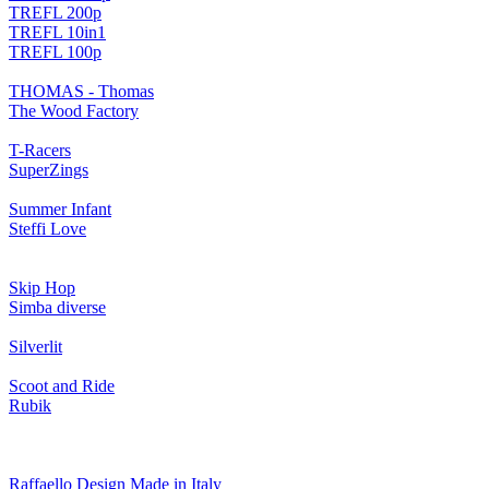
TREFL 200p
TREFL 10in1
TREFL 100p
THOMAS - Thomas
The Wood Factory
T-Racers
SuperZings
Summer Infant
Steffi Love
Skip Hop
Simba diverse
Silverlit
Scoot and Ride
Rubik
Raffaello Design Made in Italy