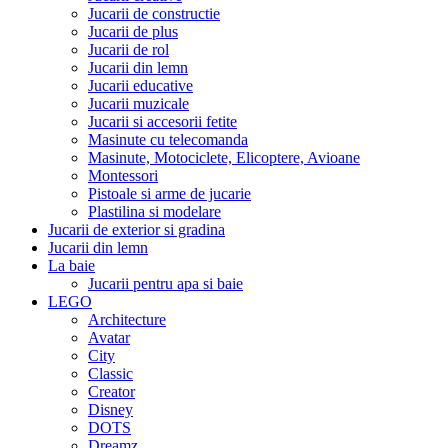
Jucarii de constructie
Jucarii de plus
Jucarii de rol
Jucarii din lemn
Jucarii educative
Jucarii muzicale
Jucarii si accesorii fetite
Masinute cu telecomanda
Masinute, Motociclete, Elicoptere, Avioane
Montessori
Pistoale si arme de jucarie
Plastilina si modelare
Jucarii de exterior si gradina
Jucarii din lemn
La baie
Jucarii pentru apa si baie
LEGO
Architecture
Avatar
City
Classic
Creator
Disney
DOTS
Dreamz