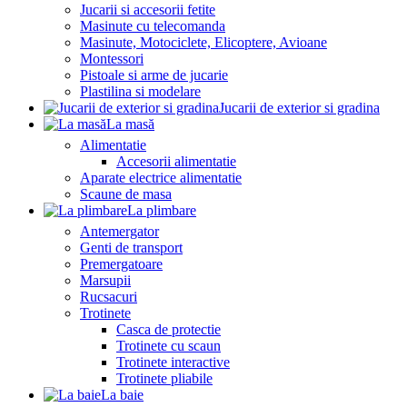
Jucarii si accesorii fetite
Masinute cu telecomanda
Masinute, Motociclete, Elicoptere, Avioane
Montessori
Pistoale si arme de jucarie
Plastilina si modelare
Jucarii de exterior si gradina
La masă
Alimentatie
Accesorii alimentatie
Aparate electrice alimentatie
Scaune de masa
La plimbare
Antemergator
Genti de transport
Premergatoare
Marsupii
Rucsacuri
Trotinete
Casca de protectie
Trotinete cu scaun
Trotinete interactive
Trotinete pliabile
La baie