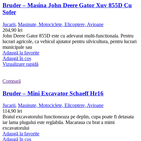
Bruder – Masina John Deere Gator Xuv 855D Cu
Sofer
Jucarii
,
Masinute, Motociclete, Elicoptere, Avioane
204,90
lei
John Deere Gator 855D este cu adevarat multi-functionala. Pentru
lucrari agricole, ca vehicul ajutator pentru silvicultura, pentru lucrari
municipale sau
Adaugă la favorite
Adaugă în coș
Vizualizare rapidă
Compară
Bruder – Mini Excavator Schaeff Hr16
Jucarii
,
Masinute, Motociclete, Elicoptere, Avioane
114,90
lei
Bratul excavatorului functioneaza pe deplin, cupa poate fi detasata
iar lama plugului este reglabila. Macaraua cu brat a mimi
excavatorului
Adaugă la favorite
Adaugă în coș