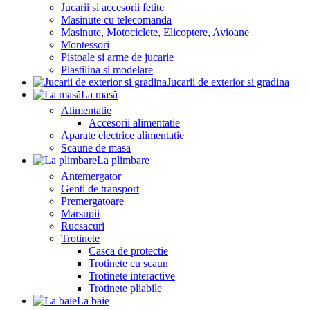
Jucarii si accesorii fetite
Masinute cu telecomanda
Masinute, Motociclete, Elicoptere, Avioane
Montessori
Pistoale si arme de jucarie
Plastilina si modelare
Jucarii de exterior si gradina
La masă
Alimentatie
Accesorii alimentatie
Aparate electrice alimentatie
Scaune de masa
La plimbare
Antemergator
Genti de transport
Premergatoare
Marsupii
Rucsacuri
Trotinete
Casca de protectie
Trotinete cu scaun
Trotinete interactive
Trotinete pliabile
La baie