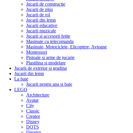
Jucarii de constructie
Jucarii de plus
Jucarii de rol
Jucarii din lemn
Jucarii educative
Jucarii muzicale
Jucarii si accesorii fetite
Masinute cu telecomanda
Masinute, Motociclete, Elicoptere, Avioane
Montessori
Pistoale si arme de jucarie
Plastilina si modelare
Jucarii de exterior si gradina
Jucarii din lemn
La baie
Jucarii pentru apa si baie
LEGO
Architecture
Avatar
City
Classic
Creator
Disney
DOTS
Dreamz