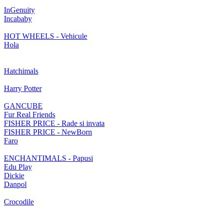
InGenuity
Incababy
HOT WHEELS - Vehicule
Hola
Hatchimals
Harry Potter
GANCUBE
Fur Real Friends
FISHER PRICE - Rade si invata
FISHER PRICE - NewBorn
Faro
ENCHANTIMALS - Papusi
Edu Play
Dickie
Danpol
Crocodile