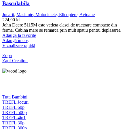
Basculabila
Jucarii
,
Masinute, Motociclete, Elicoptere, Avioane
224,90
lei
John Deere 5115M este vedeta clasei de tractoare compacte din
ferma. Cabina mare se remarca prin mult spatiu pentru deplasarea
Adaugă la favorite
Adaugă în coș
Vizualizare rapidă
Zopa
Zapf Creation
Tutti Bambini
TREFL Jocuri
TREFL 60p
TREFL 500p
TREFL 4in1
TREFL 30p
TREFL 300p