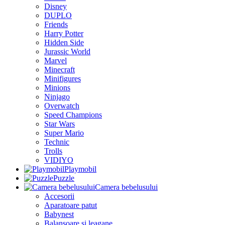
Disney
DUPLO
Friends
Harry Potter
Hidden Side
Jurassic World
Marvel
Minecraft
Minifigures
Minions
Ninjago
Overwatch
Speed Champions
Star Wars
Super Mario
Technic
Trolls
VIDIYO
Playmobil
Puzzle
Camera bebelusului
Accesorii
Aparatoare patut
Babynest
Balansoare si leagane