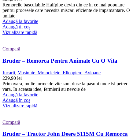
Remorcile basculabile Halfpipe devin din ce in ce mai populare
pentru procesele care necesita miscari eficiente de impamantare. O
unitate
Adaugă la favorite
Adaugă în coș
Vizualizare rapidă
Compară
Bruder – Remorca Pentru Animale Cu O Vita
Jucarii
,
Masinute, Motociclete, Elicoptere, Avioane
229,90
lei
Primavara, multe turme de vite sunt duse la pasuni unde isi petrec
vara. In aceasta idee, fermierii au nevoie de
Adaugă la favorite
Adaugă în coș
Vizualizare rapidă
Compară
Bruder – Tractor John Deere 5115M Cu Remorca