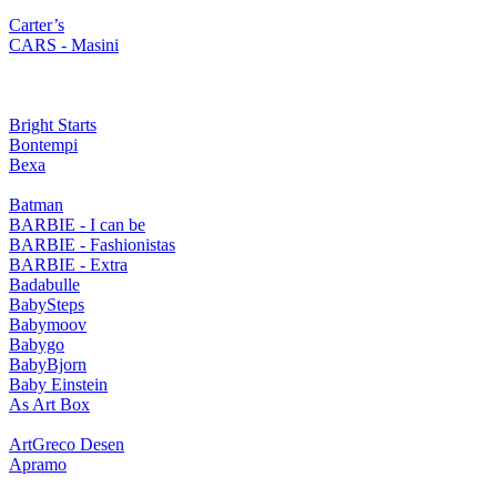
Carter’s
CARS - Masini
Bright Starts
Bontempi
Bexa
Batman
BARBIE - I can be
BARBIE - Fashionistas
BARBIE - Extra
Badabulle
BabySteps
Babymoov
Babygo
BabyBjorn
Baby Einstein
As Art Box
ArtGreco Desen
Apramo