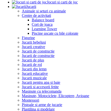
Jocuri si carti de joc
Jucarii
Animale si seturi cu animale
Centre de activitati
Balance board
Cort de joaca
Learning Tower
Piscine uscate cu bile colorate
Figurine
Jucarii bebelusi
Jucarii creative
Jucarii de constructie
Jucarii de constructie
Jucarii de plus
Jucarii de rol
Jucarii din lemn
Jucarii educative
Jucarii muzicale
Jucarii pentru apa si baie
Jucarii si accesorii fetite
Masinute cu telecomanda
Masinute, Motociclete, Elicoptere, Avioane
Montessori
Pistoale si arme de jucarie
Plastilina si modelare