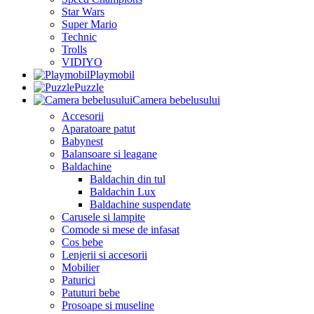
Star Wars
Super Mario
Technic
Trolls
VIDIYO
Playmobil
Puzzle
Camera bebelusului
Accesorii
Aparatoare patut
Babynest
Balansoare si leagane
Baldachine
Baldachin din tul
Baldachin Lux
Baldachine suspendate
Carusele si lampite
Comode si mese de infasat
Cos bebe
Lenjerii si accesorii
Mobilier
Paturici
Patuturi bebe
Prosoape si museline