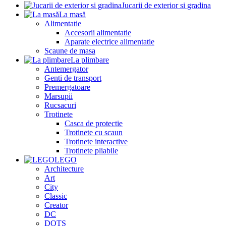
Jucarii de exterior si gradina
La masă
Alimentatie
Accesorii alimentatie
Aparate electrice alimentatie
Scaune de masa
La plimbare
Antemergator
Genti de transport
Premergatoare
Marsupii
Rucsacuri
Trotinete
Casca de protectie
Trotinete cu scaun
Trotinete interactive
Trotinete pliabile
LEGO
Architecture
Art
City
Classic
Creator
DC
DOTS