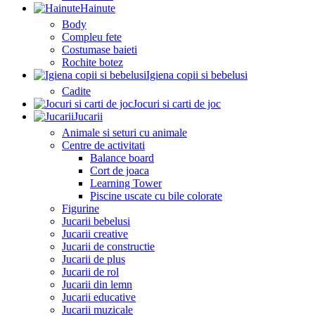
Hainute
Body
Compleu fete
Costumase baieti
Rochite botez
Igiena copii si bebelusi
Cadite
Jocuri si carti de joc
Jucarii
Animale si seturi cu animale
Centre de activitati
Balance board
Cort de joaca
Learning Tower
Piscine uscate cu bile colorate
Figurine
Jucarii bebelusi
Jucarii creative
Jucarii de constructie
Jucarii de plus
Jucarii de rol
Jucarii din lemn
Jucarii educative
Jucarii muzicale