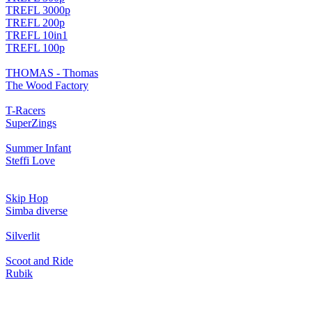
TREFL 3000p
TREFL 200p
TREFL 10in1
TREFL 100p
THOMAS - Thomas
The Wood Factory
T-Racers
SuperZings
Summer Infant
Steffi Love
Skip Hop
Simba diverse
Silverlit
Scoot and Ride
Rubik