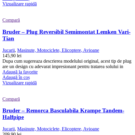
Vizualizare rapidă
Compară
Bruder – Plug Reversibil Semimontat Lemken Vari-
Tian
Jucarii
,
Masinute, Motociclete, Elicoptere, Avioane
145,90
lei
Dupa cum sugereaza descrierea modelului original, acest tip de plug
are un design cu adevarat impresionant pentru tratarea solului in
Adaugă la favorite
Adaugă în coș
Vizualizare rapidă
Compară
Bruder – Remorca Basculabila Krampe Tandem-
Halfpipe
Jucarii
,
Masinute, Motociclete, Elicoptere, Avioane
209,90
lei