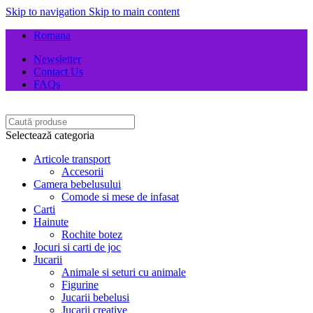
Skip to navigation
Skip to main content
Romana
Newsletter
Contact Us
FAQs
Selectează categoria
Articole transport
Accesorii
Camera bebelusului
Comode si mese de infasat
Carti
Hainute
Rochite botez
Jocuri si carti de joc
Jucarii
Animale si seturi cu animale
Figurine
Jucarii bebelusi
Jucarii creative