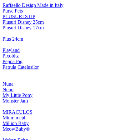
Raffaello Design Made in Italy
Purse Pets
PLUSURI STIP
Plusuri Disney 25cm
Plusuri Disney 17cm
Plus 24cm
Playland
Pixobitz
Peppa Pig
Patrula Catelusilor
Nuna
Neno
My Little Pony
Monster Jam
MIRACULOS
Minmimcph
Million Baby
MeowBaby®