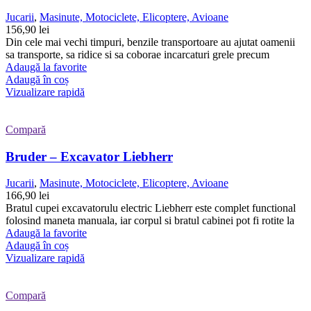
Jucarii
,
Masinute, Motociclete, Elicoptere, Avioane
156,90
lei
Din cele mai vechi timpuri, benzile transportoare au ajutat oamenii
sa transporte, sa ridice si sa coborae incarcaturi grele precum
Adaugă la favorite
Adaugă în coș
Vizualizare rapidă
Compară
Bruder – Excavator Liebherr
Jucarii
,
Masinute, Motociclete, Elicoptere, Avioane
166,90
lei
Bratul cupei excavatorulu electric Liebherr este complet functional
folosind maneta manuala, iar corpul si bratul cabinei pot fi rotite la
Adaugă la favorite
Adaugă în coș
Vizualizare rapidă
Compară