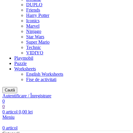
DUPLO
Friends
Harry Potter
Iconics
Marvel
Ninjago
Star Wars
Super Mario
Technic
VIDIYO
Playmobil
Puzzle
Worksheets
English Worksheets
Fise de activitati
Caută
Autentificare / Înregistrare
0
0
0
articol
0,00
lei
Meniu
0
articol