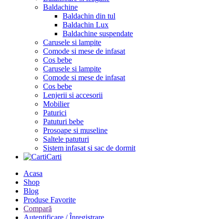
Baldachine
Baldachin din tul
Baldachin Lux
Baldachine suspendate
Carusele si lampite
Comode si mese de infasat
Cos bebe
Carusele si lampite
Comode si mese de infasat
Cos bebe
Lenjerii si accesorii
Mobilier
Paturici
Patuturi bebe
Prosoape si museline
Saltele patuturi
Sistem infasat si sac de dormit
Carti
Acasa
Shop
Blog
Produse Favorite
Compară
Autentificare / Înregistrare