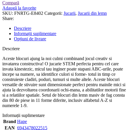
Compară
Adaugă la favorite
SKU:
FNRTG-E8402
Categorii:
Jucarii
,
Jucarii din lemn
Share:
Descriere
Informații suplimentare
Opțiuni de livrare
Descriere
Aceste blocuri ajung la noi culmi combinand jocul creativ si
invatarea constructiva! O jucarie STEM perfecta pentru cel care
invata kinestezic, micul tau inginer poate stapani ABC-urile, poate
incepe sa numere, sa identifice culori si forme- totul in timp ce
construieste cladiri, poduri, turnuri si multe altele. Aceste blocuri
versatile de stivuire sunt dimensionate perfect pentru mainile mici si
ajuta la dezvoltarea coordonarii ochi-mana, a abilitatilor motorii fine
si a relatiilor spatiale. Setul de blocuri din lemn masiv de fag consta
din 80 de piese in 11 forme diferite, inclusiv alfabetul A-Z si
numerele 1-9.
Informații suplimentare
Brand
Hape
EAN
6943478022515