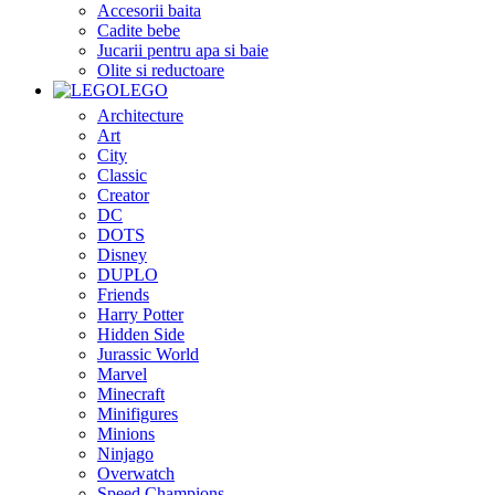
Accesorii baita
Cadite bebe
Jucarii pentru apa si baie
Olite si reductoare
LEGO
Architecture
Art
City
Classic
Creator
DC
DOTS
Disney
DUPLO
Friends
Harry Potter
Hidden Side
Jurassic World
Marvel
Minecraft
Minifigures
Minions
Ninjago
Overwatch
Speed Champions