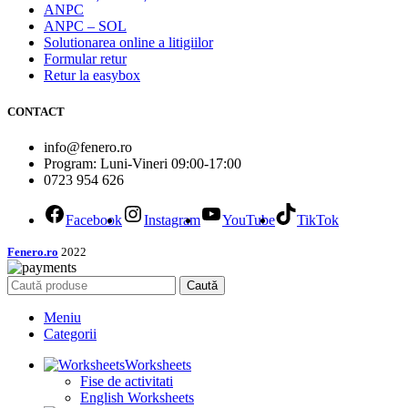
ANPC
ANPC – SOL
Solutionarea online a litigiilor
Formular retur
Retur la easybox
CONTACT
info@fenero.ro
Program: Luni-Vineri 09:00-17:00
0723 954 626
Facebook
Instagram
YouTube
TikTok
Fenero.ro
2022
Caută
Meniu
Categorii
Worksheets
Fise de activitati
English Worksheets