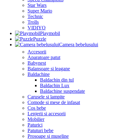
Star Wars
Super Mario
Technic
Trolls
VIDIYO
Playmobil
Puzzle
Camera bebelusului
Accesorii
Aparatoare patut
Babynest
Balansoare si leagane
Baldachine
Baldachin din tul
Baldachin Lux
Baldachine suspendate
Carusele si lampite
Comode si mese de infasat
Cos bebe
Lenjerii si accesorii
Mobilier
Paturici
Patuturi bebe
Prosoape si museline