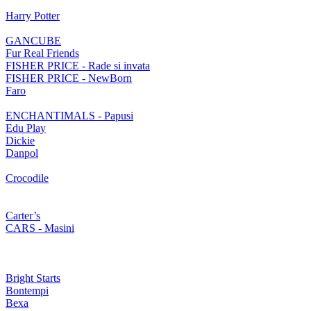
Harry Potter
GANCUBE
Fur Real Friends
FISHER PRICE - Rade si invata
FISHER PRICE - NewBorn
Faro
ENCHANTIMALS - Papusi
Edu Play
Dickie
Danpol
Crocodile
Carter’s
CARS - Masini
Bright Starts
Bontempi
Bexa