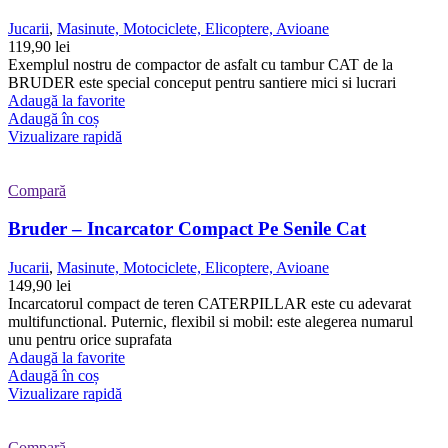
Jucarii
,
Masinute, Motociclete, Elicoptere, Avioane
119,90
lei
Exemplul nostru de compactor de asfalt cu tambur CAT de la
BRUDER este special conceput pentru santiere mici si lucrari
Adaugă la favorite
Adaugă în coș
Vizualizare rapidă
Compară
Bruder – Incarcator Compact Pe Senile Cat
Jucarii
,
Masinute, Motociclete, Elicoptere, Avioane
149,90
lei
Incarcatorul compact de teren CATERPILLAR este cu adevarat
multifunctional. Puternic, flexibil si mobil: este alegerea numarul
unu pentru orice suprafata
Adaugă la favorite
Adaugă în coș
Vizualizare rapidă
Compară