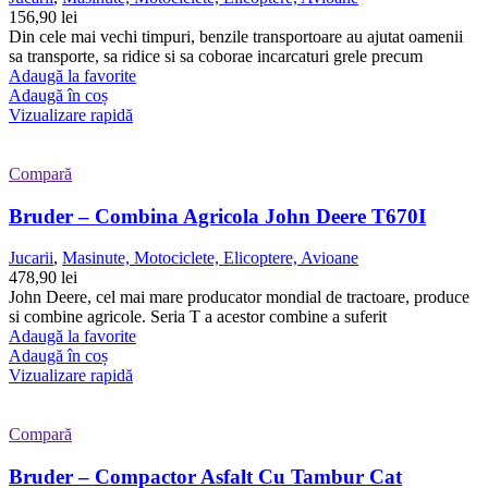
156,90
lei
Din cele mai vechi timpuri, benzile transportoare au ajutat oamenii
sa transporte, sa ridice si sa coborae incarcaturi grele precum
Adaugă la favorite
Adaugă în coș
Vizualizare rapidă
Compară
Bruder – Combina Agricola John Deere T670I
Jucarii
,
Masinute, Motociclete, Elicoptere, Avioane
478,90
lei
John Deere, cel mai mare producator mondial de tractoare, produce
si combine agricole. Seria T a acestor combine a suferit
Adaugă la favorite
Adaugă în coș
Vizualizare rapidă
Compară
Bruder – Compactor Asfalt Cu Tambur Cat