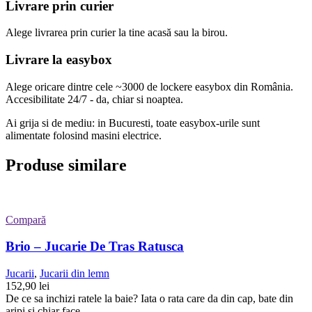
Livrare prin curier
Alege livrarea prin curier
la
tine
acasă
sau
la
birou.
Livrare la easybox
Alege oricare dintre cele ~3000 de lockere easybox din
România
.
Accesibilitate 24/7 - da, chiar si noaptea.
Ai grija si de mediu: in Bucuresti, toate easybox-urile sunt
alimentate folosind masini electrice.
Produse similare
Compară
Brio – Jucarie De Tras Ratusca
Jucarii
,
Jucarii din lemn
152,90
lei
De ce sa inchizi ratele la baie? Iata o rata care da din cap, bate din
aripi si chiar face