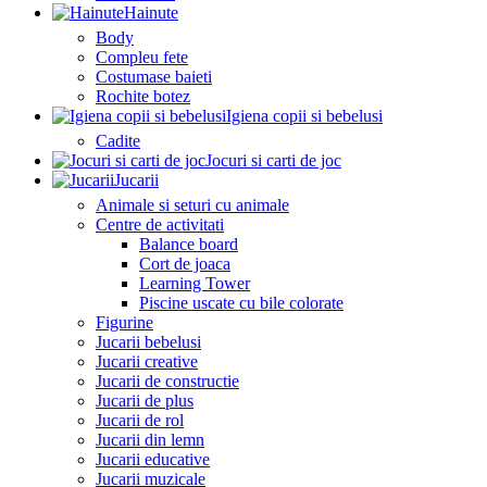
Hainute
Body
Compleu fete
Costumase baieti
Rochite botez
Igiena copii si bebelusi
Cadite
Jocuri si carti de joc
Jucarii
Animale si seturi cu animale
Centre de activitati
Balance board
Cort de joaca
Learning Tower
Piscine uscate cu bile colorate
Figurine
Jucarii bebelusi
Jucarii creative
Jucarii de constructie
Jucarii de plus
Jucarii de rol
Jucarii din lemn
Jucarii educative
Jucarii muzicale