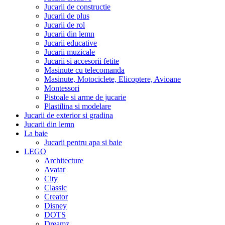
Jucarii de constructie
Jucarii de plus
Jucarii de rol
Jucarii din lemn
Jucarii educative
Jucarii muzicale
Jucarii si accesorii fetite
Masinute cu telecomanda
Masinute, Motociclete, Elicoptere, Avioane
Montessori
Pistoale si arme de jucarie
Plastilina si modelare
Jucarii de exterior si gradina
Jucarii din lemn
La baie
Jucarii pentru apa si baie
LEGO
Architecture
Avatar
City
Classic
Creator
Disney
DOTS
Dreamz