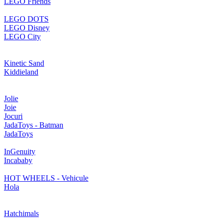
LEGO Friends
LEGO DOTS
LEGO Disney
LEGO City
Kinetic Sand
Kiddieland
Jolie
Joie
Jocuri
JadaToys - Batman
JadaToys
InGenuity
Incababy
HOT WHEELS - Vehicule
Hola
Hatchimals