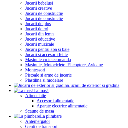
Jucarii bebelusi
Jucarii creative
Jucarii de constructie
Jucarii de constructie
Jucarii de plus
Jucarii de rol
Jucarii din lemn
Jucarii educative
Jucarii muzicale
Jucarii pentru apa si baie
Jucarii si accesorii fetite
Masinute cu telecomanda
Masinute, Motociclete, Elicoptere, Avioane
Montessori
Pistoale si arme de jucarie
Plastilina si modelare
Jucarii de exterior si gradina
La masă
Alimentatie
Accesorii alimentatie
Aparate electrice alimentatie
Scaune de masa
La plimbare
Antemergator
Genti de transport