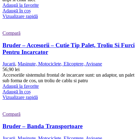
Adaugă la favorite
Adaugă în coș
Vizualizare rapidă
Compară
Bruder – Accesorii – Cutie Tip Palet, Troliu Si Furci
Pentru Incarcator
Jucarii
,
Masinute, Motociclete, Elicoptere, Avioane
56,90
lei
Accesoriile sistemului frontal de incarcare sunt: un adaptor, un palet
sub forma de cos, un troliu de cablu si patru
Adaugă la favorite
Adaugă în coș
Vizualizare rapidă
Compară
Bruder – Banda Transportoare
Jucarii
,
Masinute, Motociclete, Elicoptere, Avioane