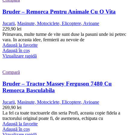
Bruder – Remorca Pentru Animale Cu O Vita
Jucarii
,
Masinute, Motociclete, Elicoptere, Avioane
229,90
lei
Primavara, multe turme de vite sunt duse la pasuni unde isi petrec
vara. In aceasta idee, fermierii au nevoie de
Adaugă la favorite
Adaugă în coș
Vizualizare rapidă
Compară
Bruder – Tractor Massey Ferguson 7480 Cu
Remorca Basculabila
Jucarii
,
Masinute, Motociclete, Elicoptere, Avioane
269,90
lei
La fel ca toate tractoarele din seria Profi, aceasta copie fidela a
tractorului original poate fi, de asemenea, echipata cu
Adaugă la favorite
Adaugă în coș
Vizualizare rapidă