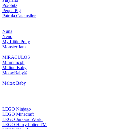
Playland
Pixobitz
Peppa Pig
Patrula Catelusilor
Nuna
Neno
My Little Pony
Monster Jam
MIRACULOS
Minmimcph
Million Baby
MeowBaby®
Maltex Baby
LEGO Ninjago
LEGO Minecraft
LEGO Jurassic World
LEGO Harry Potter TM