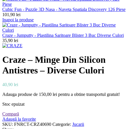
Cubic Fun - Puzzle 3D Nasa - Naveta Spatiala Discovery 126 Piese
101,90
lei
Inapoi la produse
Craze - Jumputty - Plastilina Saritoare Blister 3 Buc Diverse Culori
35,90
lei
Craze – Minge Din Silicon
Antistres – Diverse Culori
40,90
lei
Adauga produse de
150,00
lei
pentru a obtine transportul gratuit!
Stoc epuizat
Compară
Adaugă la favorite
SKU:
FNRCT-CRZ40690
Categorie:
Jucarii