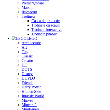
Premergatoare
Marsupii
Rucsacuri
Trotinete
Casca de protectie
Trotinete cu scaun
Trotinete interactive
Trotinete pliabile
LEGO
Architecture
Art
City
Classic
Creator
DC
DOTS
Disney
DUPLO
Friends
Harry Potter
Hidden Side
Jurassic World
Marvel
Minecraft
Minifigures