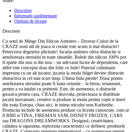
Share:
Descriere
Informații suplimentare
Opțiuni de livrare
Descriere
Cu setul de Minge Din Silicon Antistres – Diverse Culori de la
CRAZE noul stil de joaca si creatie este acum si mai distractiv!
Petrecerea degetelor plictisite! Jucaria antistres ofera distractie si
amelioreaza stresului in toate situatiile. Bulele din silicon 100% pot
fi sparte din nou si din nou – un adevarat factor de dependenta, care
altfel este conceput doar din folie cu bule! Punctul culminant:
impreuna cu un alt jucator, jucaria la moda fidget devine distractie
distractiva in cel mai scurt timp. Ultima bula pierde! Trusa pentru
ameliorarea stresului poate fi luata oriunde – la birou, restaurant,
pentru a va intalni cu prietenii. Este, de asemenea, o distractie
grozava pentru casa. CRAZE dezvolta, proiecteaza si distribuie
jucarii inovatoare, creative si produse la moda pentru copii si tineri
din toata Europa, chiar aici, in inima micului oras Karlsruhe.
Productia include de asemenea produse cu licenta cunoscute, cum ar
fi BIBI si TINA, FIREMAN SAM, DISNEY FROZEN, CARS
sau DRAGONS DREAMWORKS. Designul, creativitatea,
calitatea si siguranta, reprezinta caracteristici ce definesc produsele
CRAZE. Compania premiata international – cu numeroase premii,