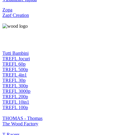
Zopa
Zapf Creation
Tutti Bambini
TREFL Jocuri
TREFL 60p
TREFL 500p
TREFL 4in1
TREFL 30p
TREFL 300p
TREFL 3000p
TREFL 200p
TREFL 10in1
TREFL 100p
THOMAS - Thomas
The Wood Factory
T-Racers