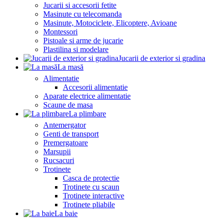
Jucarii si accesorii fetite
Masinute cu telecomanda
Masinute, Motociclete, Elicoptere, Avioane
Montessori
Pistoale si arme de jucarie
Plastilina si modelare
Jucarii de exterior si gradina
La masă
Alimentatie
Accesorii alimentatie
Aparate electrice alimentatie
Scaune de masa
La plimbare
Antemergator
Genti de transport
Premergatoare
Marsupii
Rucsacuri
Trotinete
Casca de protectie
Trotinete cu scaun
Trotinete interactive
Trotinete pliabile
La baie