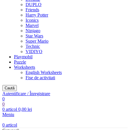
DUPLO
Friends
Harry Potter
Iconics
Marvel
Ninjago
Star Wars
Super Mario
Technic
VIDIYO
Playmobil
Puzzle
Worksheets
English Worksheets
Fise de activitati
Caută
Autentificare / Înregistrare
0
0
0
articol
0,00
lei
Meniu
0
articol