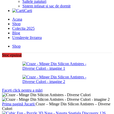
Saltele patuturi
Sistem infasat si sac de dormit
Carti
Acasa
Shop
Colectia 2025
Blog
Urmărește livrarea
Shop
Stoc epuizat
Faceți click pentru a mări
Prima pagină
Jucarii
Craze – Minge Din Silicon Antistres – Diverse
Culori