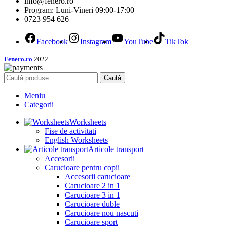
info@fenero.ro
Program: Luni-Vineri 09:00-17:00
0723 954 626
Facebook
Instagram
YouTube
TikTok
Fenero.ro
2022
Caută
Meniu
Categorii
Worksheets
Fise de activitati
English Worksheets
Articole transport
Accesorii
Carucioare pentru copii
Accesorii carucioare
Carucioare 2 in 1
Carucioare 3 in 1
Carucioare duble
Carucioare nou nascuti
Carucioare sport