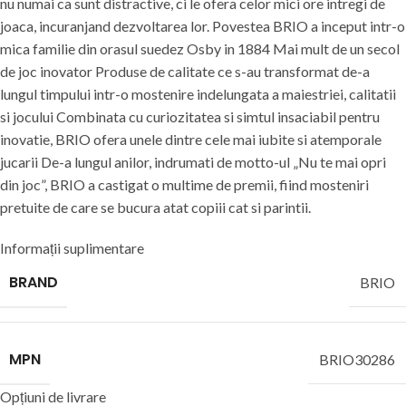
nu numai ca sunt distractive, ci le ofera celor mici ore intregi de
joaca, incuranjand dezvoltarea lor. Povestea BRIO a inceput intr-o
mica familie din orasul suedez Osby in 1884 Mai mult de un secol
de joc inovator Produse de calitate ce s-au transformat de-a
lungul timpului intr-o mostenire indelungata a maiestriei, calitatii
si jocului Combinata cu curiozitatea si simtul insaciabil pentru
inovatie, BRIO ofera unele dintre cele mai iubite si atemporale
jucarii De-a lungul anilor, indrumati de motto-ul „Nu te mai opri
din joc”, BRIO a castigat o multime de premii, fiind mosteniri
pretuite de care se bucura atat copiii cat si parintii.
Informații suplimentare
BRAND
BRIO
MPN
BRIO30286
Opțiuni de livrare