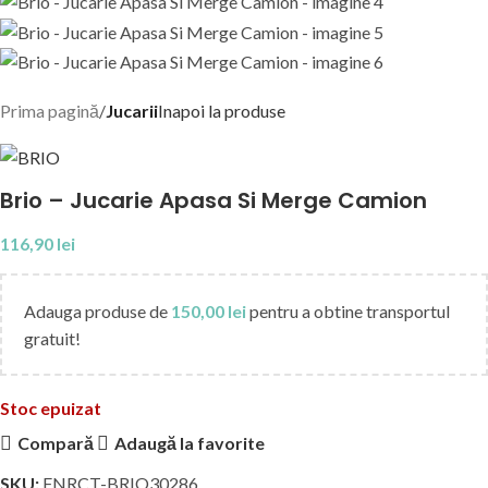
Prima pagină
Jucarii
Inapoi la produse
Brio – Jucarie Apasa Si Merge Camion
116,90
lei
Adauga produse de
150,00
lei
pentru a obtine transportul
gratuit!
Stoc epuizat
Compară
Adaugă la favorite
SKU:
FNRCT-BRIO30286