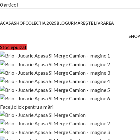
0
articol
Categorii
ACASA
SHOP
COLECTIA 2025
BLOG
URMĂREȘTE LIVRAREA
SHOP
Stoc epuizat
Faceți click pentru a mări