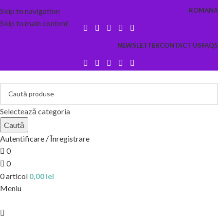
Skip to navigation
ROMANA
Skip to main content
NEWSLETTER
CONTACT US
FAQS
Selectează categoria
Caută
Autentificare / Înregistrare
0
0
0
articol
0,00
lei
Meniu