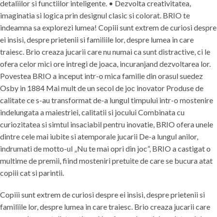
detaliilor si functiilor inteligente. • Dezvolta creativitatea,
imaginatia si logica prin designul clasic si colorat. BRIO te
indeamna sa explorezi lumea! Copiii sunt extrem de curiosi despre
ei insisi, despre prietenii si familiile lor, despre lumea in care
traiesc. Brio creaza jucarii care nu numai ca sunt distractive, ci le
ofera celor mici ore intregi de joaca, incuranjand dezvoltarea lor.
Povestea BRIO a inceput intr-o mica familie din orasul suedez
Osby in 1884 Mai mult de un secol de joc inovator Produse de
calitate ce s-au transformat de-a lungul timpului intr-o mostenire
indelungata a maiestriei, calitatii si jocului Combinata cu
curiozitatea si simtul insaciabil pentru inovatie, BRIO ofera unele
dintre cele mai iubite si atemporale jucarii De-a lungul anilor,
indrumati de motto-ul „Nu te mai opri din joc”, BRIO a castigat o
multime de premii, fiind mosteniri pretuite de care se bucura atat
copiii cat si parintii.
Copiii sunt extrem de curiosi despre ei insisi, despre prietenii si
familiile lor, despre lumea in care traiesc. Brio creaza jucarii care