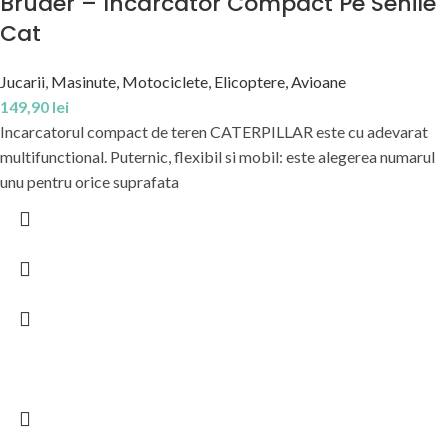
Bruder – Incarcator Compact Pe Senile
Cat
Jucarii
,
Masinute, Motociclete, Elicoptere, Avioane
149,90
lei
Incarcatorul compact de teren CATERPILLAR este cu adevarat
multifunctional. Puternic, flexibil si mobil: este alegerea numarul
unu pentru orice suprafata