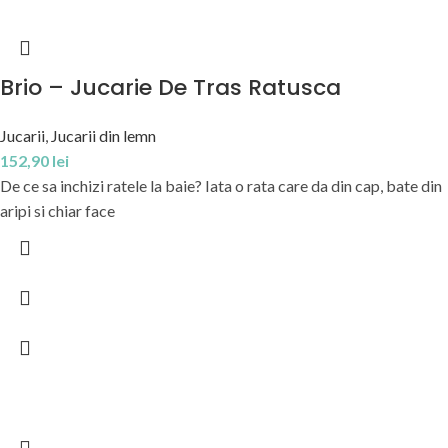
Brio – Jucarie De Tras Ratusca
Jucarii
,
Jucarii din lemn
152,90
lei
De ce sa inchizi ratele la baie? Iata o rata care da din cap, bate din
aripi si chiar face