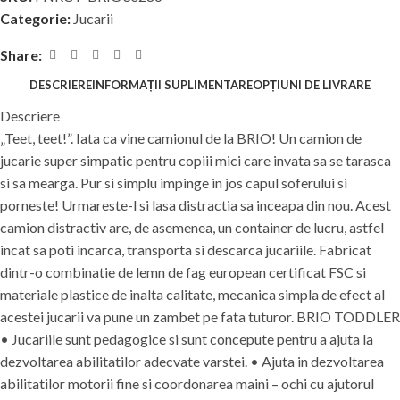
Categorie:
Jucarii
Share:
DESCRIERE
INFORMAȚII SUPLIMENTARE
OPȚIUNI DE LIVRARE
Descriere
„Teet, teet!”. Iata ca vine camionul de la BRIO! Un camion de
jucarie super simpatic pentru copiii mici care invata sa se tarasca
si sa mearga. Pur si simplu impinge in jos capul soferului si
porneste! Urmareste-l si lasa distractia sa inceapa din nou. Acest
camion distractiv are, de asemenea, un container de lucru, astfel
incat sa poti incarca, transporta si descarca jucariile. Fabricat
dintr-o combinatie de lemn de fag european certificat FSC si
materiale plastice de inalta calitate, mecanica simpla de efect al
acestei jucarii va pune un zambet pe fata tuturor. BRIO TODDLER
• Jucariile sunt pedagogice si sunt concepute pentru a ajuta la
dezvoltarea abilitatilor adecvate varstei. • Ajuta in dezvoltarea
abilitatilor motorii fine si coordonarea maini – ochi cu ajutorul