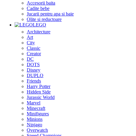
Accesorii baita
Cadite bebe
Jucarii pentru apa si baie
Olite si reductoare
LEGO
Architecture
Art
City
Classic
Creator
DC
DOTS
Disney
DUPLO
Friends
Harry Potter
Hidden Side
Jurassic World
Marvel
Minecraft
Minifigures
Minions
Ninjago
Overwatch
Speed Champions