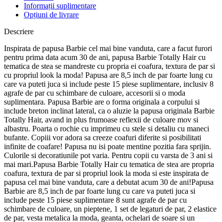
Informații suplimentare
Opțiuni de livrare
Descriere
Inspirata de papusa Barbie cel mai bine vanduta, care a facut furori
pentru prima data acum 30 de ani, papusa Barbie Totally Hair cu
tematica de stea se mandreste cu propria ei coafura, textura de par si
cu propriul look la moda! Papusa are 8,5 inch de par foarte lung cu
care va puteti juca si include peste 15 piese suplimentare, inclusiv 8
agrafe de par cu schimbare de culoare, accesorii si o moda
suplimentara. Papusa Barbie are o forma originala a corpului si
include breton inclinat lateral, ca o aluzie la papusa originala Barbie
Totally Hair, avand in plus frumoase reflexii de culoare mov si
albastru. Poarta o rochie cu imprimeu cu stele si detaliu cu maneci
bufante. Copiii vor adora sa creeze coafuri diferite si posibilitati
infinite de coafare! Papusa nu isi poate mentine pozitia fara sprijin.
Culorile si decoratiunile pot varia. Pentru copii cu varsta de 3 ani si
mai mari.Papusa Barbie Totally Hair cu tematica de stea are propria
coafura, textura de par si propriul look la moda si este inspirata de
papusa cel mai bine vanduta, care a debutat acum 30 de ani!Papusa
Barbie are 8,5 inch de par foarte lung cu care va puteti juca si
include peste 15 piese suplimentare 8 sunt agrafe de par cu
schimbare de culoare, un pieptene, 1 set de legaturi de par, 2 elastice
de par, vesta metalica la moda, geanta, ochelari de soare si un