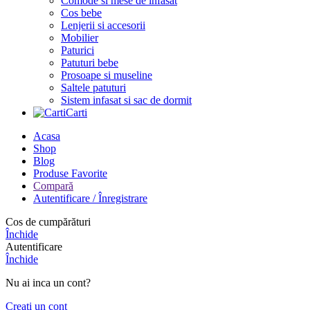
Comode si mese de infasat
Cos bebe
Lenjerii si accesorii
Mobilier
Paturici
Patuturi bebe
Prosoape si museline
Saltele patuturi
Sistem infasat si sac de dormit
Carti
Acasa
Shop
Blog
Produse Favorite
Compară
Autentificare / Înregistrare
Cos de cumpărături
Închide
Autentificare
Închide
Nu ai inca un cont?
Creați un cont