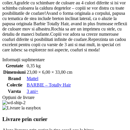
colier.Agrafele cu schimbare de culoare au 4 culori diferite si isi vor
schimba culoarea la caldura degetelor – copiii se vor distra cu toate
posibilitatile de coafare!Avand o forma originala a corpului, papusa
cu tematica de stea include breton inclinat lateral, ca o aluzie la
papusa originala Barbie Totally Hair, avand in plus frumoase reflexii
de culoare mov si albastru.Rochia sa are un imprimeu cu stele, cu
detaliu de maneci bufante.Copiii vor adora sa creeze numeroase
coafuri diferite si posibilitati infinite de coafare.Reprezinta un cadou
excelent pentru copii cu varste de 3 ani si mai mult, in special cei
care iubesc sa exploreze noi aspecte, coafuri si moda!
Informații suplimentare
Greutate
0,35 kg
Dimensiuni
23,00 × 6,00 × 33,00 cm
Brand
Mattel
Colectie
BARBIE – Totally Hair
Varsta
3 ani+
Opțiuni de livrare
Livrare prin curier