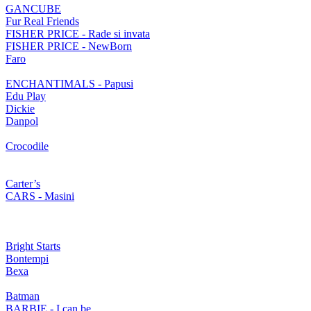
GANCUBE
Fur Real Friends
FISHER PRICE - Rade si invata
FISHER PRICE - NewBorn
Faro
ENCHANTIMALS - Papusi
Edu Play
Dickie
Danpol
Crocodile
Carter’s
CARS - Masini
Bright Starts
Bontempi
Bexa
Batman
BARBIE - I can be