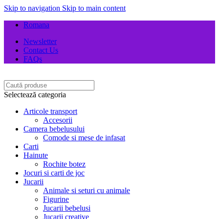
Skip to navigation
Skip to main content
Romana
Newsletter
Contact Us
FAQs
Selectează categoria
Articole transport
Accesorii
Camera bebelusului
Comode si mese de infasat
Carti
Hainute
Rochite botez
Jocuri si carti de joc
Jucarii
Animale si seturi cu animale
Figurine
Jucarii bebelusi
Jucarii creative