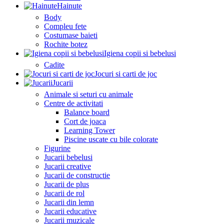
Hainute
Body
Compleu fete
Costumase baieti
Rochite botez
Igiena copii si bebelusi
Cadite
Jocuri si carti de joc
Jucarii
Animale si seturi cu animale
Centre de activitati
Balance board
Cort de joaca
Learning Tower
Piscine uscate cu bile colorate
Figurine
Jucarii bebelusi
Jucarii creative
Jucarii de constructie
Jucarii de plus
Jucarii de rol
Jucarii din lemn
Jucarii educative
Jucarii muzicale