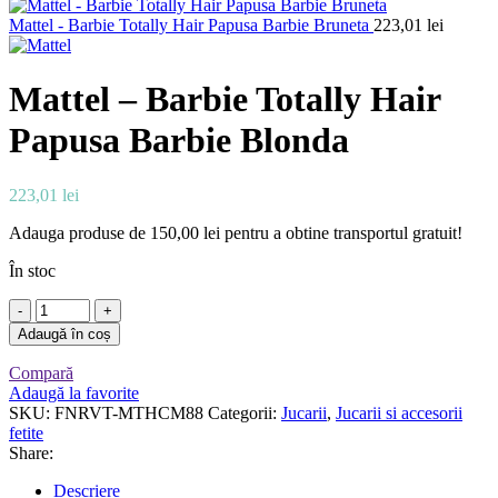
Mattel - Barbie Totally Hair Papusa Barbie Bruneta
223,01
lei
Mattel – Barbie Totally Hair
Papusa Barbie Blonda
223,01
lei
Adauga produse de
150,00
lei
pentru a obtine transportul gratuit!
În stoc
Cantitate
Mattel
Adaugă în coș
-
Barbie
Compară
Totally
Adaugă la favorite
Hair
SKU:
FNRVT-MTHCM88
Categorii:
Jucarii
,
Jucarii si accesorii
Papusa
fetite
Barbie
Share:
Blonda
Descriere