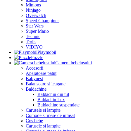
Minions
Ninjago
Overwatch
Speed Champions
Star Wars
Super Mario
Technic
Trolls
VIDIYO
Playmobil
Puzzle
Camera bebelusului
Accesorii
Aparatoare patut
Babynest
Balansoare si leagane
Baldachine
Baldachin din tul
Baldachin Lux
Baldachine suspendate
Carusele si lampite
Comode si mese de infasat
Cos bebe
Carusele si lampite