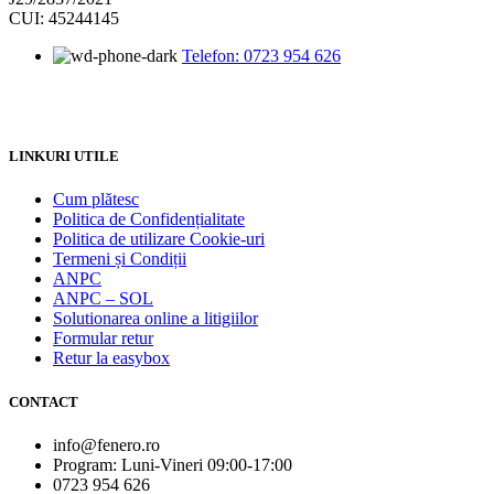
CUI: 45244145
Telefon: 0723 954 626
LINKURI UTILE
Cum plătesc
Politica de Confidențialitate
Politica de utilizare Cookie-uri
Termeni și Condiții
ANPC
ANPC – SOL
Solutionarea online a litigiilor
Formular retur
Retur la easybox
CONTACT
info@fenero.ro
Program: Luni-Vineri 09:00-17:00
0723 954 626