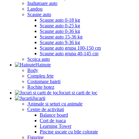
Inaltatoare auto
Landou
Scaune auto
Scaune auto 0-18 kg
Scaune auto 0-25 kg
Scaune auto 0-36 kg
Scaune auto 15-36 kg
Scaune auto 9-36 kg
Scaune auto grupa 100-150 cm
Scaune auto grupa 40-145 cm
Scoica auto
Hainute
Body
Compleu fete
Costumase baieti
Rochite botez
Jocuri si carti de joc
Jucarii
Animale si seturi cu animale
Centre de activitati
Balance board
Cort de joaca
Learning Tower
Piscine uscate cu bile colorate
Figurine