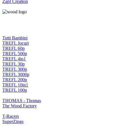
Zapf Creation
Tutti Bambini
TREFL Jocuri
TREFL 60p
TREFL 500p
TREFL 4in1
TREFL 30p
TREFL 300p
TREFL 3000p
TREFL 200p
TREFL 10in1
TREFL 100p
THOMAS - Thomas
The Wood Factory
T-Racers
SuperZings