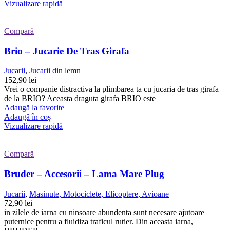
Vizualizare rapidă
Compară
Brio – Jucarie De Tras Girafa
Jucarii
,
Jucarii din lemn
152,90
lei
Vrei o companie distractiva la plimbarea ta cu jucaria de tras girafa
de la BRIO? Aceasta draguta girafa BRIO este
Adaugă la favorite
Adaugă în coș
Vizualizare rapidă
Compară
Bruder – Accesorii – Lama Mare Plug
Jucarii
,
Masinute, Motociclete, Elicoptere, Avioane
72,90
lei
in zilele de iarna cu ninsoare abundenta sunt necesare ajutoare
puternice pentru a fluidiza traficul rutier. Din aceasta iarna,