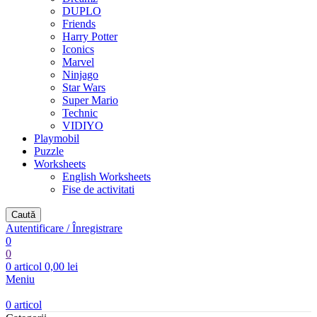
DUPLO
Friends
Harry Potter
Iconics
Marvel
Ninjago
Star Wars
Super Mario
Technic
VIDIYO
Playmobil
Puzzle
Worksheets
English Worksheets
Fise de activitati
Caută
Autentificare / Înregistrare
0
0
0
articol
0,00
lei
Meniu
0
articol