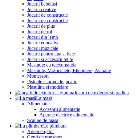
Jucarii bebelusi
Jucarii creative
Jucarii de constructie
Jucarii de constructie
Jucarii de plus
Jucarii de rol
Jucarii din lemn
Jucarii educative
Jucarii muzicale
Jucarii pentru apa si baie
Jucarii si accesorii fetite
Masinute cu telecomanda
Masinute, Motociclete, Elicoptere, Avioane
Montessori
Pistoale si arme de jucarie
Plastilina si modelare
Jucarii de exterior si gradina
La masă
Alimentatie
Accesorii alimentatie
Aparate electrice alimentatie
Scaune de masa
La plimbare
Antemergator
Genti de transport