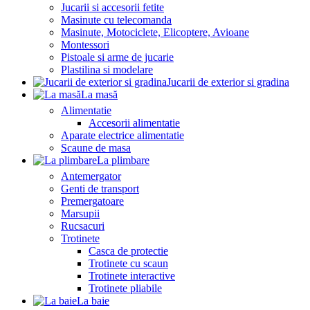
Jucarii si accesorii fetite
Masinute cu telecomanda
Masinute, Motociclete, Elicoptere, Avioane
Montessori
Pistoale si arme de jucarie
Plastilina si modelare
Jucarii de exterior si gradina
La masă
Alimentatie
Accesorii alimentatie
Aparate electrice alimentatie
Scaune de masa
La plimbare
Antemergator
Genti de transport
Premergatoare
Marsupii
Rucsacuri
Trotinete
Casca de protectie
Trotinete cu scaun
Trotinete interactive
Trotinete pliabile
La baie