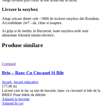
Alege livrarea prin curier
la
tine
acasă
sau
la
birou.
Livrare la easybox
Alege oricare dintre cele ~3000 de lockere easybox din
România
.
Accesibilitate 24/7 - da, chiar si noaptea.
Ai grija si de mediu: in Bucuresti, toate easybox-urile sunt
alimentate folosind masini electrice.
Produse similare
Compară
Brio – Banc Cu Ciocanel Si Bile
Jucarii
,
Jucarii educative
177,90
lei
Lucruri care te fac sa sari de bucurie, banc cu ciocanel si bile de la
BRIO! Pune bilele de diferite
Adaugă la favorite
Adaugă în coș