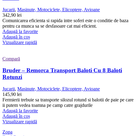
Jucarii
,
Masinute, Motociclete, Elicoptere, Avioane
342,90
lei
Comunicarea eficienta si rapida intre soferi este o conditie de baza
pentru ca munca sa se desfasoare cat mai eficient.
Adaugă la favorite
Adaugă în coș
Vizualizare rapidă
Compară
Bruder – Remorca Transport Baloti Cu 8 Baloti
Rotunzi
Jucarii
,
Masinute, Motociclete, Elicoptere, Avioane
145,90
lei
Fermierii trebuie sa transporte silozul rotund si balotii de paie pe care
ii putem vedea toamna pe camp catre grajdurile
Adaugă la favorite
Adaugă în coș
Vizualizare rapidă
Zopa