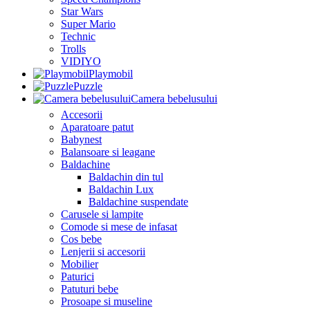
Star Wars
Super Mario
Technic
Trolls
VIDIYO
Playmobil
Puzzle
Camera bebelusului
Accesorii
Aparatoare patut
Babynest
Balansoare si leagane
Baldachine
Baldachin din tul
Baldachin Lux
Baldachine suspendate
Carusele si lampite
Comode si mese de infasat
Cos bebe
Lenjerii si accesorii
Mobilier
Paturici
Patuturi bebe
Prosoape si museline