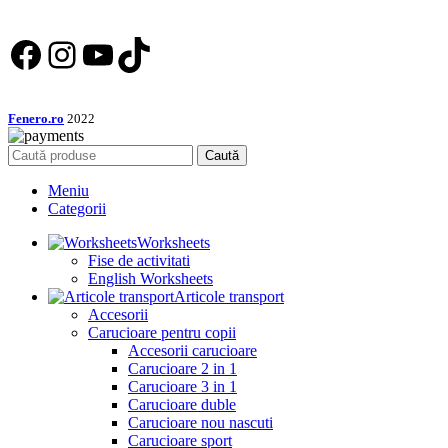
Facebook
Instagram
YouTube
TikTok
Fenero.ro
2022
Caută
Meniu
Categorii
Worksheets
Fise de activitati
English Worksheets
Articole transport
Accesorii
Carucioare pentru copii
Accesorii carucioare
Carucioare 2 in 1
Carucioare 3 in 1
Carucioare duble
Carucioare nou nascuti
Carucioare sport