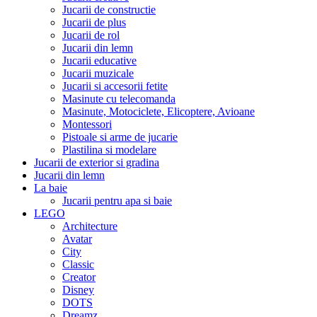
Jucarii de constructie
Jucarii de plus
Jucarii de rol
Jucarii din lemn
Jucarii educative
Jucarii muzicale
Jucarii si accesorii fetite
Masinute cu telecomanda
Masinute, Motociclete, Elicoptere, Avioane
Montessori
Pistoale si arme de jucarie
Plastilina si modelare
Jucarii de exterior si gradina
Jucarii din lemn
La baie
Jucarii pentru apa si baie
LEGO
Architecture
Avatar
City
Classic
Creator
Disney
DOTS
Dreamz