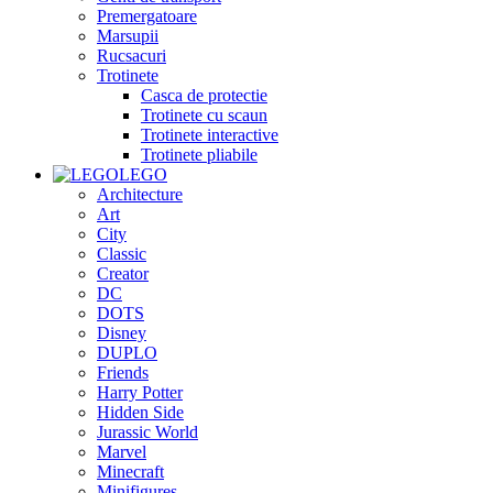
Premergatoare
Marsupii
Rucsacuri
Trotinete
Casca de protectie
Trotinete cu scaun
Trotinete interactive
Trotinete pliabile
LEGO
Architecture
Art
City
Classic
Creator
DC
DOTS
Disney
DUPLO
Friends
Harry Potter
Hidden Side
Jurassic World
Marvel
Minecraft
Minifigures