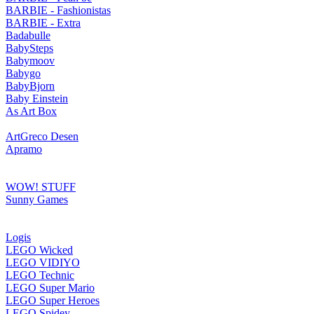
BARBIE - Fashionistas
BARBIE - Extra
Badabulle
BabySteps
Babymoov
Babygo
BabyBjorn
Baby Einstein
As Art Box
ArtGreco Desen
Apramo
WOW! STUFF
Sunny Games
Logis
LEGO Wicked
LEGO VIDIYO
LEGO Technic
LEGO Super Mario
LEGO Super Heroes
LEGO Spidey