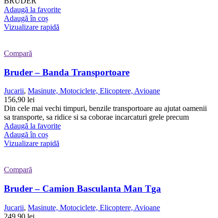
BRUDER
Adaugă la favorite
Adaugă în coș
Vizualizare rapidă
Compară
Bruder – Banda Transportoare
Jucarii
,
Masinute, Motociclete, Elicoptere, Avioane
156,90
lei
Din cele mai vechi timpuri, benzile transportoare au ajutat oamenii
sa transporte, sa ridice si sa coborae incarcaturi grele precum
Adaugă la favorite
Adaugă în coș
Vizualizare rapidă
Compară
Bruder – Camion Basculanta Man Tga
Jucarii
,
Masinute, Motociclete, Elicoptere, Avioane
249,90
lei