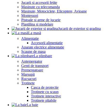
Jucarii si accesorii fetite
Masinute cu telecomanda
Masinute, Motociclete, Elicoptere, Avioane
Montessori
Pistoale si arme de jucarie
Plastilina si modelare
Jucarii de exterior si gradina
La masă
Alimentatie
Accesorii alimentatie
Aparate electrice alimentatie
Scaune de masa
La plimbare
Antemergator
Genti de transport
Premergatoare
Marsupii
Rucsacuri
Trotinete
Casca de protectie
Trotinete cu scaun
Trotinete interactive
Trotinete pliabile
La baie