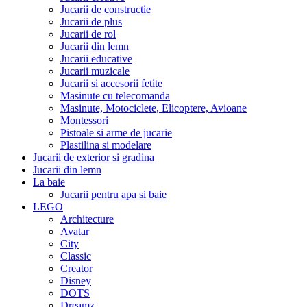
Jucarii de constructie
Jucarii de plus
Jucarii de rol
Jucarii din lemn
Jucarii educative
Jucarii muzicale
Jucarii si accesorii fetite
Masinute cu telecomanda
Masinute, Motociclete, Elicoptere, Avioane
Montessori
Pistoale si arme de jucarie
Plastilina si modelare
Jucarii de exterior si gradina
Jucarii din lemn
La baie
Jucarii pentru apa si baie
LEGO
Architecture
Avatar
City
Classic
Creator
Disney
DOTS
Dreamz