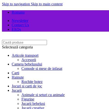
Skip to navigation
Skip to main content
Romana
Newsletter
Contact Us
FAQs
Selectează categoria
Articole transport
Accesorii
Camera bebelusului
Comode si mese de infasat
Carti
Hainute
Rochite botez
Jocuri si carti de joc
Jucarii
Animale si seturi cu animale
Figurine
Jucarii bebelusi
Jucarii creative