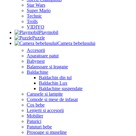
Star Wars
Super Mario
Technic
Trolls
VIDIYO
Playmobil
Puzzle
Camera bebelusului
Accesorii
Aparatoare patut
Babynest
Balansoare si leagane
Baldachine
Baldachin din tul
Baldachin Lux
Baldachine suspendate
Carusele si lampite
Comode si mese de infasat
Cos bebe
Lenjerii si accesorii
Mobilier
Paturici
Patuturi bebe
Prosoape si museline