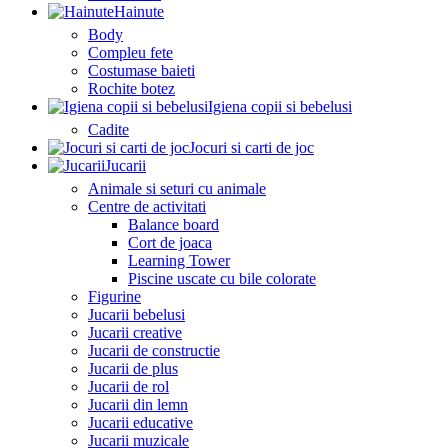
Hainute
Body
Compleu fete
Costumase baieti
Rochite botez
Igiena copii si bebelusi
Cadite
Jocuri si carti de joc
Jucarii
Animale si seturi cu animale
Centre de activitati
Balance board
Cort de joaca
Learning Tower
Piscine uscate cu bile colorate
Figurine
Jucarii bebelusi
Jucarii creative
Jucarii de constructie
Jucarii de plus
Jucarii de rol
Jucarii din lemn
Jucarii educative
Jucarii muzicale