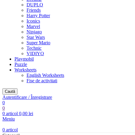
DUPLO
Friends
Harry Potter
Iconics
Marvel
Ninjago
Star Wars
Super Mario
Technic
VIDIYO
Playmobil
Puzzle
Worksheets
English Worksheets
Fise de activitati
Caută
Autentificare / Înregistrare
0
0
0
articol
0,00
lei
Meniu
0
articol