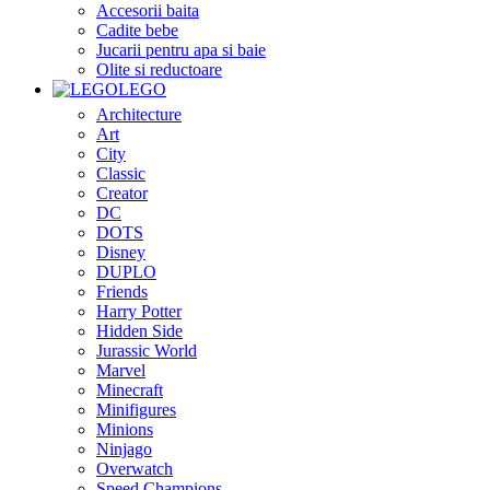
Accesorii baita
Cadite bebe
Jucarii pentru apa si baie
Olite si reductoare
LEGO
Architecture
Art
City
Classic
Creator
DC
DOTS
Disney
DUPLO
Friends
Harry Potter
Hidden Side
Jurassic World
Marvel
Minecraft
Minifigures
Minions
Ninjago
Overwatch
Speed Champions