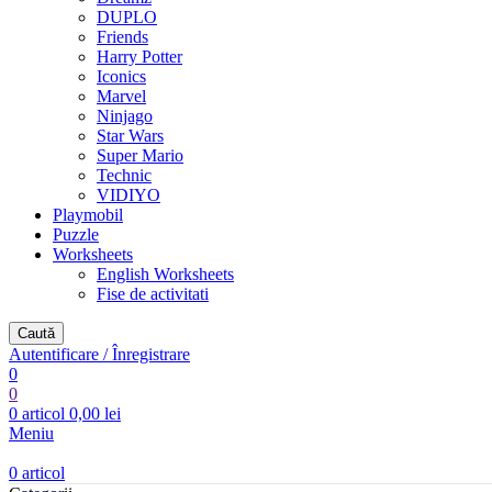
DUPLO
Friends
Harry Potter
Iconics
Marvel
Ninjago
Star Wars
Super Mario
Technic
VIDIYO
Playmobil
Puzzle
Worksheets
English Worksheets
Fise de activitati
Caută
Autentificare / Înregistrare
0
0
0
articol
0,00
lei
Meniu
0
articol