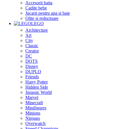
Accesorii baita
Cadite bebe
Jucarii pentru apa si baie
Olite si reductoare
LEGO
Architecture
Art
City
Classic
Creator
DC
DOTS
Disney
DUPLO
Friends
Harry Potter
Hidden Side
Jurassic World
Marvel
Minecraft
Minifigures
Minions
Ninjago
Overwatch
Speed Champions