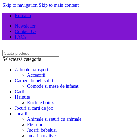
Skip to navigation
Skip to main content
Romana
Newsletter
Contact Us
FAQs
Selectează categoria
Articole transport
Accesorii
Camera bebelusului
Comode si mese de infasat
Carti
Hainute
Rochite botez
Jocuri si carti de joc
Jucarii
Animale si seturi cu animale
Figurine
Jucarii bebelusi
Jucarii creative