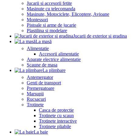
Jucarii si accesorii fetite
Masinute cu telecomanda
Masinute, Motociclete, Elicoptere, Avioane
Montessori
Pistoale si arme de jucarie
Plastilina si modelare
Jucarii de exterior si gradina
La masă
Alimentatie
Accesorii alimentatie
Aparate electrice alimentatie
Scaune de masa
La plimbare
Antemergator
Genti de transport
Premergatoare
Marsupii
Rucsacuri
Trotinete
Casca de protectie
Trotinete cu scaun
Trotinete interactive
Trotinete pliabile
La baie