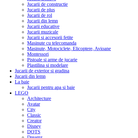
Jucarii de constructie
Jucarii de plus
Jucarii de rol
Jucarii din lemn
Jucarii educative
Jucarii muzicale
Jucarii si accesorii fetite
Masinute cu telecomanda
Masinute, Motociclete, Elicoptere, Avioane
Montessori
Pistoale si arme de jucarie
Plastilina si modelare
Jucarii de exterior si gradina
Jucarii din lemn
La baie
Jucarii pentru apa si baie
LEGO
Architecture
Avatar
City
Classic
Creator
Disney
DOTS
Dreamz