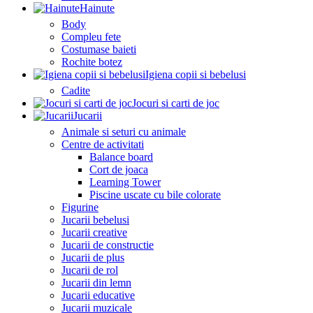
Hainute
Body
Compleu fete
Costumase baieti
Rochite botez
Igiena copii si bebelusi
Cadite
Jocuri si carti de joc
Jucarii
Animale si seturi cu animale
Centre de activitati
Balance board
Cort de joaca
Learning Tower
Piscine uscate cu bile colorate
Figurine
Jucarii bebelusi
Jucarii creative
Jucarii de constructie
Jucarii de plus
Jucarii de rol
Jucarii din lemn
Jucarii educative
Jucarii muzicale