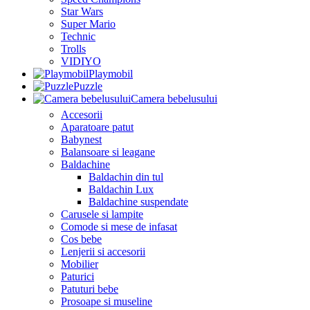
Star Wars
Super Mario
Technic
Trolls
VIDIYO
Playmobil
Puzzle
Camera bebelusului
Accesorii
Aparatoare patut
Babynest
Balansoare si leagane
Baldachine
Baldachin din tul
Baldachin Lux
Baldachine suspendate
Carusele si lampite
Comode si mese de infasat
Cos bebe
Lenjerii si accesorii
Mobilier
Paturici
Patuturi bebe
Prosoape si museline