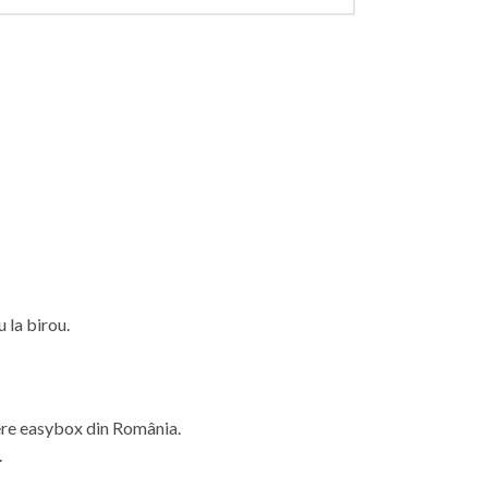
u
la
birou.
ere easybox din
România
.
.