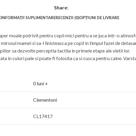
Share:
E
INFORMAȚII SUPLIMENTARE
RECENZII (0)
OPȚIUNI DE LIVRARE
per moale potrivit pentru copii mici pentru a se juca intr-o atmosf
rosul mamei si sa-l linisteasca pe copil in timpul fazei de detasare
ilor sa dezvolte perceptia tactila in primele etape ale vietii lor.
ta in culori pale si poate fi folosita ca si cusca pentru caine. Vars
0 luni +
Clementoni
CL17417