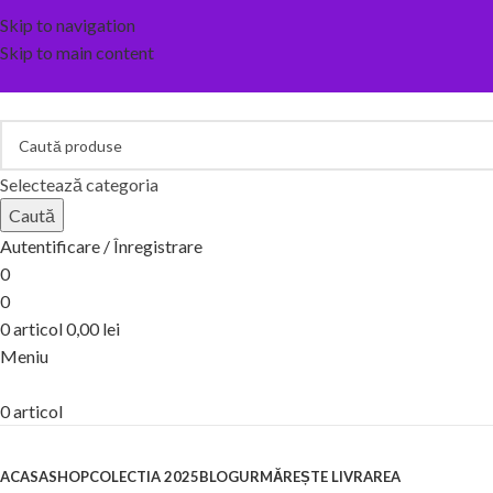
Skip to navigation
Skip to main content
Selectează categoria
Caută
Autentificare / Înregistrare
0
0
0
articol
0,00
lei
Meniu
0
articol
Categorii
ACASA
SHOP
COLECTIA 2025
BLOG
URMĂREȘTE LIVRAREA