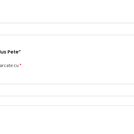
lus Pete”
marcate cu
*