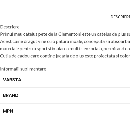
DESCRIER
Descriere
Primul meu catelus pete de la Clementoni este un catelus de plus su
Acest caine dragut vine cu o patura moale, conceputa sa absoarba mi
materiale pentru a spori stimularea multi-senzoriala, permitand copi
Cutia de cadou care contine jucaria de plus este proiectata si colora
Informații suplimentare
VARSTA
BRAND
MPN