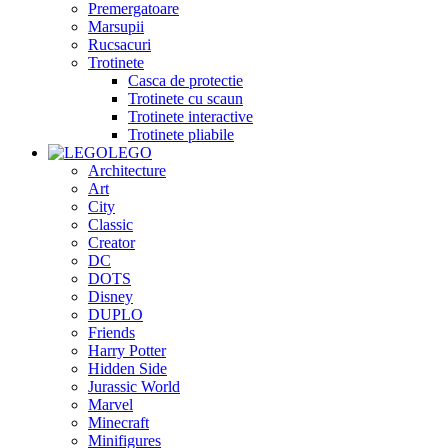
Premergatoare
Marsupii
Rucsacuri
Trotinete
Casca de protectie
Trotinete cu scaun
Trotinete interactive
Trotinete pliabile
LEGO
Architecture
Art
City
Classic
Creator
DC
DOTS
Disney
DUPLO
Friends
Harry Potter
Hidden Side
Jurassic World
Marvel
Minecraft
Minifigures