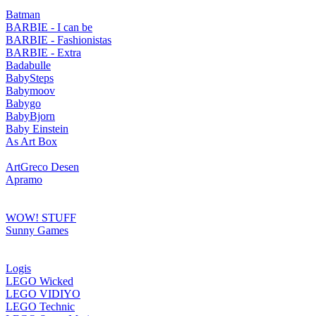
Batman
BARBIE - I can be
BARBIE - Fashionistas
BARBIE - Extra
Badabulle
BabySteps
Babymoov
Babygo
BabyBjorn
Baby Einstein
As Art Box
ArtGreco Desen
Apramo
WOW! STUFF
Sunny Games
Logis
LEGO Wicked
LEGO VIDIYO
LEGO Technic