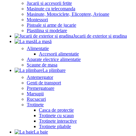
Jucarii si accesorii fetite
Masinute cu telecomanda
Masinute, Motociclete, Elicoptere, Avioane
Montessori
Pistoale si arme de jucarie
Plastilina si modelare
Jucarii de exterior si gradina
La masă
Alimentatie
Accesorii alimentatie
Aparate electrice alimentatie
Scaune de masa
La plimbare
Antemergator
Genti de transport
Premergatoare
Marsupii
Rucsacuri
Trotinete
Casca de protectie
Trotinete cu scaun
Trotinete interactive
Trotinete pliabile
La baie