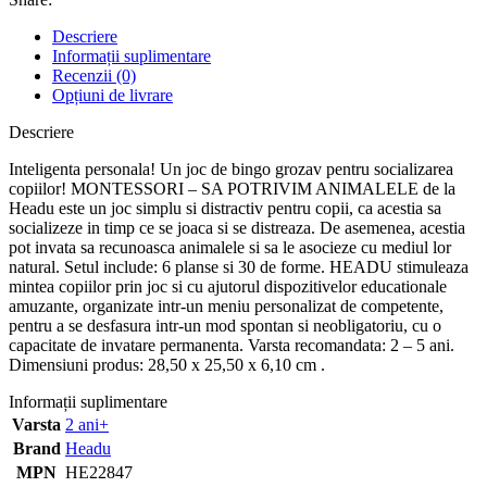
Descriere
Informații suplimentare
Recenzii (0)
Opțiuni de livrare
Descriere
Inteligenta personala! Un joc de bingo grozav pentru socializarea
copiilor! MONTESSORI – SA POTRIVIM ANIMALELE de la
Headu este un joc simplu si distractiv pentru copii, ca acestia sa
socializeze in timp ce se joaca si se distreaza. De asemenea, acestia
pot invata sa recunoasca animalele si sa le asocieze cu mediul lor
natural. Setul include: 6 planse si 30 de forme. HEADU stimuleaza
mintea copiilor prin joc si cu ajutorul dispozitivelor educationale
amuzante, organizate intr-un meniu personalizat de competente,
pentru a se desfasura intr-un mod spontan si neobligatoriu, cu o
capacitate de invatare permanenta. Varsta recomandata: 2 – 5 ani.
Dimensiuni produs: 28,50 x 25,50 x 6,10 cm .
Informații suplimentare
Varsta
2 ani+
Brand
Headu
MPN
HE22847