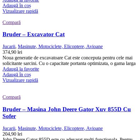
Adaugă în coș
Vizualizare rapidă
Compară
Bruder – Excavator Cat
Jucarii
,
Masinute, Motociclete, Elicoptere, Avioane
374,90
lei
Noua generatie de excavatoare Cat este conceputa pentru cele mai
solicitante sarcini. Cu o capacitate portanta optimizata, o gama larga
Adaugă la favorite
Adaugă în coș
Vizualizare rapidă
Compară
Bruder – Masina John Deere Gator Xuv 855D Cu
Sofer
Jucarii
,
Masinute, Motociclete, Elicoptere, Avioane
204,90
lei
John Deere Gator 855D este cu adevarat multi-functionala. Pentru