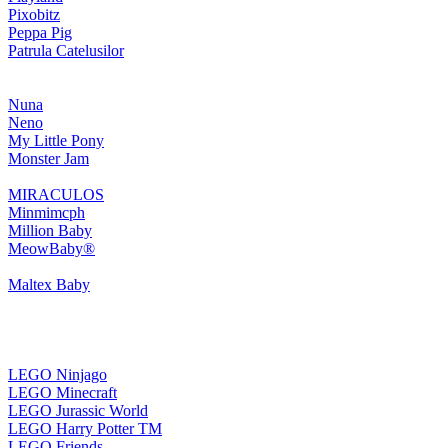
Pixobitz
Peppa Pig
Patrula Catelusilor
Nuna
Neno
My Little Pony
Monster Jam
MIRACULOS
Minmimcph
Million Baby
MeowBaby®
Maltex Baby
LEGO Ninjago
LEGO Minecraft
LEGO Jurassic World
LEGO Harry Potter TM
LEGO Friends