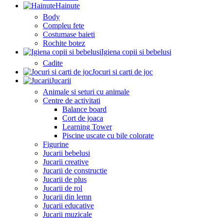
Hainute
Body
Compleu fete
Costumase baieti
Rochite botez
Igiena copii si bebelusi
Cadite
Jocuri si carti de joc
Jucarii
Animale si seturi cu animale
Centre de activitati
Balance board
Cort de joaca
Learning Tower
Piscine uscate cu bile colorate
Figurine
Jucarii bebelusi
Jucarii creative
Jucarii de constructie
Jucarii de plus
Jucarii de rol
Jucarii din lemn
Jucarii educative
Jucarii muzicale