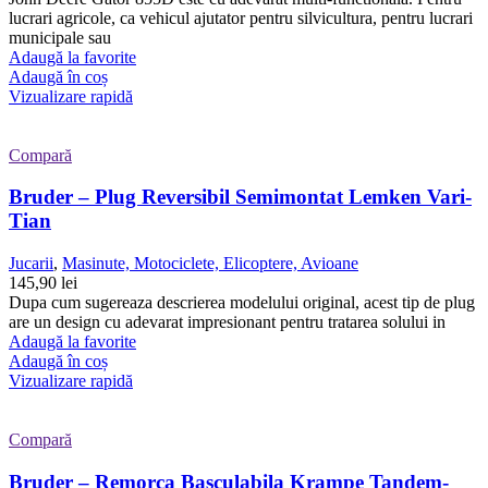
lucrari agricole, ca vehicul ajutator pentru silvicultura, pentru lucrari
municipale sau
Adaugă la favorite
Adaugă în coș
Vizualizare rapidă
Compară
Bruder – Plug Reversibil Semimontat Lemken Vari-
Tian
Jucarii
,
Masinute, Motociclete, Elicoptere, Avioane
145,90
lei
Dupa cum sugereaza descrierea modelului original, acest tip de plug
are un design cu adevarat impresionant pentru tratarea solului in
Adaugă la favorite
Adaugă în coș
Vizualizare rapidă
Compară
Bruder – Remorca Basculabila Krampe Tandem-