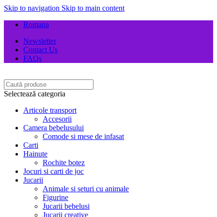
Skip to navigation
Skip to main content
Romana
Newsletter
Contact Us
FAQs
Selectează categoria
Articole transport
Accesorii
Camera bebelusului
Comode si mese de infasat
Carti
Hainute
Rochite botez
Jocuri si carti de joc
Jucarii
Animale si seturi cu animale
Figurine
Jucarii bebelusi
Jucarii creative