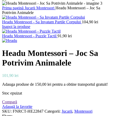
Prima pagină
Jucarii
Montessori
Headu Montessori – Joc Sa
Potrivim Animalele
Headu Montessori - Sa Invatam Partile Corpului
104,90
lei
Inapoi la produse
Headu Montessori - Puzzle Tactil
91,90
lei
Headu Montessori – Joc Sa
Potrivim Animalele
101,90
lei
Adauga produse de
150,00
lei
pentru a obtine transportul gratuit!
Stoc epuizat
Compară
Adaugă la favorite
SKU:
FNRCT-HE22847
Categorii:
Jucarii
,
Montessori
Share: