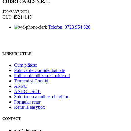
CODRI CAKES S.R.L.
J29/2837/2021
CUI: 45244145
Telefon: 0723 954 626
LINKURI UTILE
Cum plătesc
Politica de Confidențialitate
Politica de utilizare Cookie-uri
Termeni și Condiții
ANPC
ANPC – SOL
Solutionarea online a litigiilor
Formular retur
Retur la easybox
CONTACT
info@fenero.ro