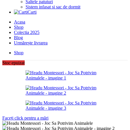
Saltele patuturi
Sistem infasat si sac de dormit
Carti
Acasa
Shop
Colectia 2025
Blog
Urmărește livrarea
Shop
Stoc epuizat
Faceți click pentru a mări