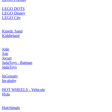
LEGO DOTS
LEGO Disney
LEGO City
Kinetic Sand
Kiddieland
Jolie
Joie
Jocuri
JadaToys - Batman
JadaToys
InGenuity
Incababy
HOT WHEELS - Vehicule
Hola
Hatchimals