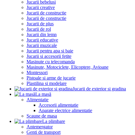
Jucarii bebelusi
Jucarii creative
Jucarii de constructie
Jucarii de constructie
Jucarii de plus
Jucarii de rol
Jucarii din lemn
Jucarii educative
Jucarii muzicale
Jucarii pentru apa si baie
Jucarii si accesorii fetite
Masinute cu telecomanda
Masinute, Motociclete, Elicoptere, Avioane
Montessori
Pistoale si arme de jucarie
Plastilina si modelare
Jucarii de exterior si gradina
La masă
Alimentatie
Accesorii alimentatie
Aparate electrice alimentatie
Scaune de masa
La plimbare
Antemergator
Genti de transport