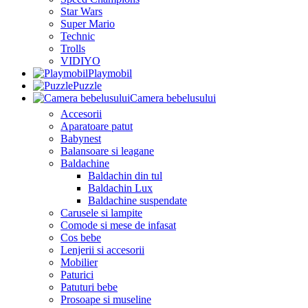
Star Wars
Super Mario
Technic
Trolls
VIDIYO
Playmobil
Puzzle
Camera bebelusului
Accesorii
Aparatoare patut
Babynest
Balansoare si leagane
Baldachine
Baldachin din tul
Baldachin Lux
Baldachine suspendate
Carusele si lampite
Comode si mese de infasat
Cos bebe
Lenjerii si accesorii
Mobilier
Paturici
Patuturi bebe
Prosoape si museline