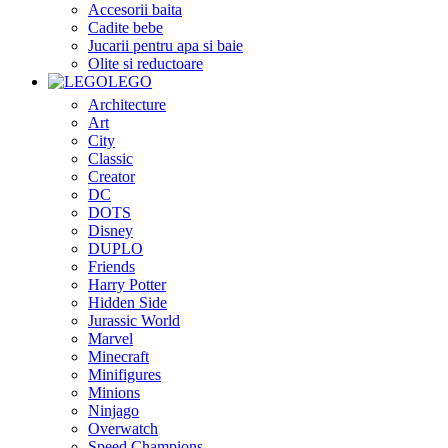
Accesorii baita
Cadite bebe
Jucarii pentru apa si baie
Olite si reductoare
LEGO
Architecture
Art
City
Classic
Creator
DC
DOTS
Disney
DUPLO
Friends
Harry Potter
Hidden Side
Jurassic World
Marvel
Minecraft
Minifigures
Minions
Ninjago
Overwatch
Speed Champions