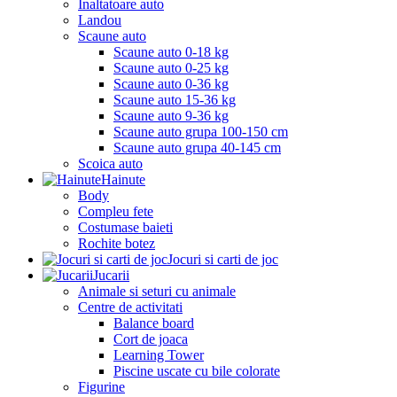
Inaltatoare auto
Landou
Scaune auto
Scaune auto 0-18 kg
Scaune auto 0-25 kg
Scaune auto 0-36 kg
Scaune auto 15-36 kg
Scaune auto 9-36 kg
Scaune auto grupa 100-150 cm
Scaune auto grupa 40-145 cm
Scoica auto
Hainute
Body
Compleu fete
Costumase baieti
Rochite botez
Jocuri si carti de joc
Jucarii
Animale si seturi cu animale
Centre de activitati
Balance board
Cort de joaca
Learning Tower
Piscine uscate cu bile colorate
Figurine