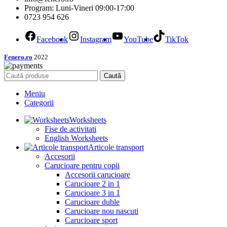
Program: Luni-Vineri 09:00-17:00
0723 954 626
Facebook
Instagram
YouTube
TikTok
Fenero.ro
2022
Caută
Meniu
Categorii
Worksheets
Fise de activitati
English Worksheets
Articole transport
Accesorii
Carucioare pentru copii
Accesorii carucioare
Carucioare 2 in 1
Carucioare 3 in 1
Carucioare duble
Carucioare nou nascuti
Carucioare sport