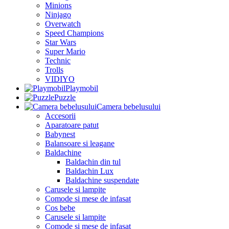
Minions
Ninjago
Overwatch
Speed Champions
Star Wars
Super Mario
Technic
Trolls
VIDIYO
Playmobil
Puzzle
Camera bebelusului
Accesorii
Aparatoare patut
Babynest
Balansoare si leagane
Baldachine
Baldachin din tul
Baldachin Lux
Baldachine suspendate
Carusele si lampite
Comode si mese de infasat
Cos bebe
Carusele si lampite
Comode si mese de infasat