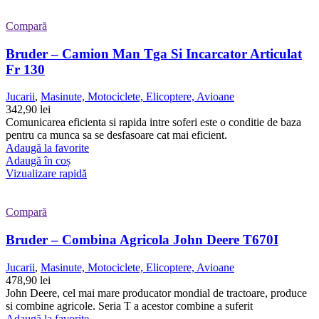
Compară
Bruder – Camion Man Tga Si Incarcator Articulat
Fr 130
Jucarii
,
Masinute, Motociclete, Elicoptere, Avioane
342,90
lei
Comunicarea eficienta si rapida intre soferi este o conditie de baza
pentru ca munca sa se desfasoare cat mai eficient.
Adaugă la favorite
Adaugă în coș
Vizualizare rapidă
Compară
Bruder – Combina Agricola John Deere T670I
Jucarii
,
Masinute, Motociclete, Elicoptere, Avioane
478,90
lei
John Deere, cel mai mare producator mondial de tractoare, produce
si combine agricole. Seria T a acestor combine a suferit
Adaugă la favorite