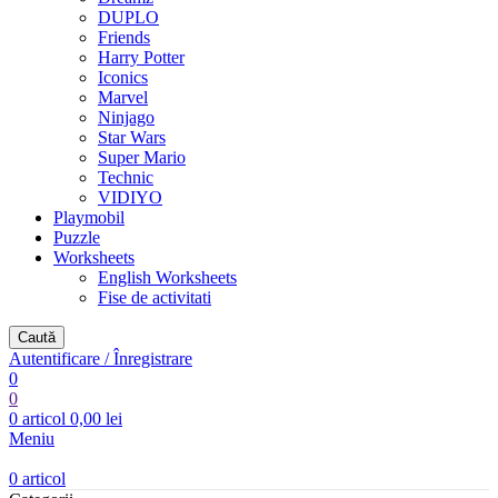
DUPLO
Friends
Harry Potter
Iconics
Marvel
Ninjago
Star Wars
Super Mario
Technic
VIDIYO
Playmobil
Puzzle
Worksheets
English Worksheets
Fise de activitati
Caută
Autentificare / Înregistrare
0
0
0
articol
0,00
lei
Meniu
0
articol