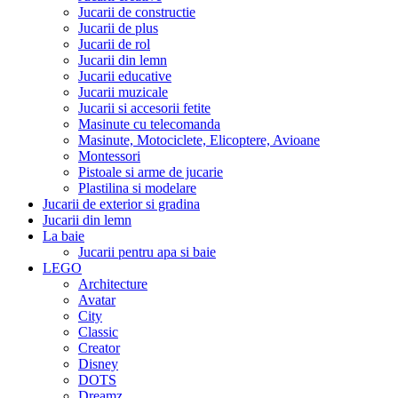
Jucarii de constructie
Jucarii de plus
Jucarii de rol
Jucarii din lemn
Jucarii educative
Jucarii muzicale
Jucarii si accesorii fetite
Masinute cu telecomanda
Masinute, Motociclete, Elicoptere, Avioane
Montessori
Pistoale si arme de jucarie
Plastilina si modelare
Jucarii de exterior si gradina
Jucarii din lemn
La baie
Jucarii pentru apa si baie
LEGO
Architecture
Avatar
City
Classic
Creator
Disney
DOTS
Dreamz