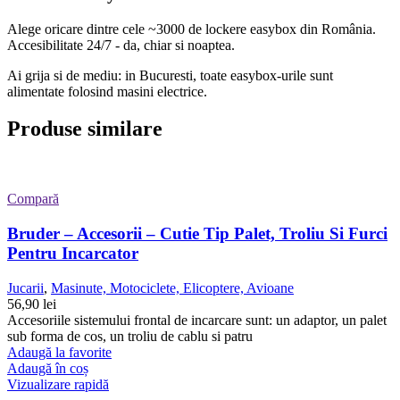
Alege oricare dintre cele ~3000 de lockere easybox din
România
.
Accesibilitate 24/7 - da, chiar si noaptea.
Ai grija si de mediu: in Bucuresti, toate easybox-urile sunt
alimentate folosind masini electrice.
Produse similare
Compară
Bruder – Accesorii – Cutie Tip Palet, Troliu Si Furci
Pentru Incarcator
Jucarii
,
Masinute, Motociclete, Elicoptere, Avioane
56,90
lei
Accesoriile sistemului frontal de incarcare sunt: un adaptor, un palet
sub forma de cos, un troliu de cablu si patru
Adaugă la favorite
Adaugă în coș
Vizualizare rapidă