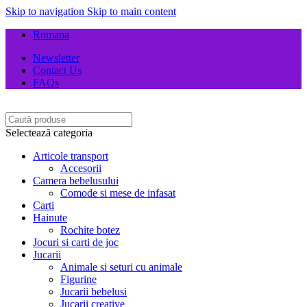
Skip to navigation
Skip to main content
Romana
Newsletter
Contact Us
FAQs
Selectează categoria
Articole transport
Accesorii
Camera bebelusului
Comode si mese de infasat
Carti
Hainute
Rochite botez
Jocuri si carti de joc
Jucarii
Animale si seturi cu animale
Figurine
Jucarii bebelusi
Jucarii creative