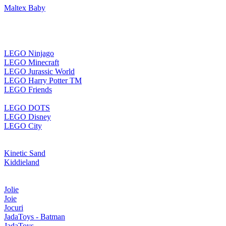
Maltex Baby
LEGO Ninjago
LEGO Minecraft
LEGO Jurassic World
LEGO Harry Potter TM
LEGO Friends
LEGO DOTS
LEGO Disney
LEGO City
Kinetic Sand
Kiddieland
Jolie
Joie
Jocuri
JadaToys - Batman
JadaToys