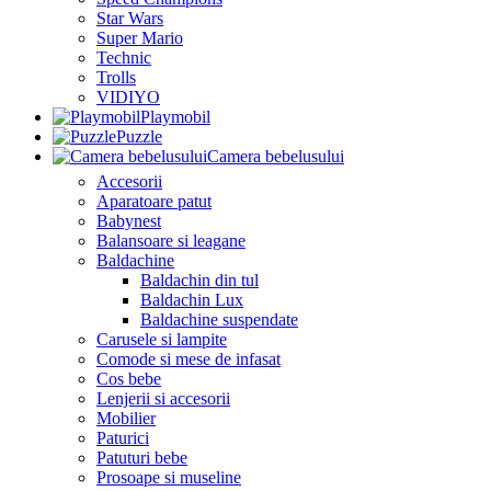
Star Wars
Super Mario
Technic
Trolls
VIDIYO
Playmobil
Puzzle
Camera bebelusului
Accesorii
Aparatoare patut
Babynest
Balansoare si leagane
Baldachine
Baldachin din tul
Baldachin Lux
Baldachine suspendate
Carusele si lampite
Comode si mese de infasat
Cos bebe
Lenjerii si accesorii
Mobilier
Paturici
Patuturi bebe
Prosoape si museline