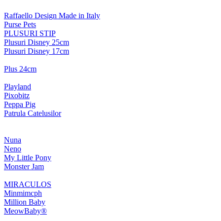
Raffaello Design Made in Italy
Purse Pets
PLUSURI STIP
Plusuri Disney 25cm
Plusuri Disney 17cm
Plus 24cm
Playland
Pixobitz
Peppa Pig
Patrula Catelusilor
Nuna
Neno
My Little Pony
Monster Jam
MIRACULOS
Minmimcph
Million Baby
MeowBaby®