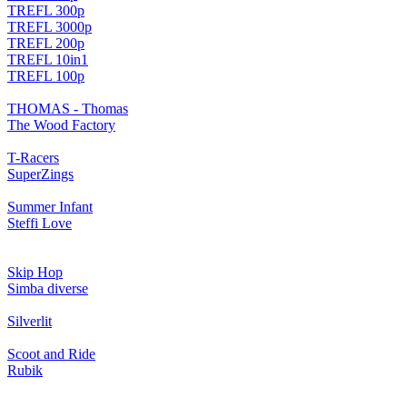
TREFL 300p
TREFL 3000p
TREFL 200p
TREFL 10in1
TREFL 100p
THOMAS - Thomas
The Wood Factory
T-Racers
SuperZings
Summer Infant
Steffi Love
Skip Hop
Simba diverse
Silverlit
Scoot and Ride
Rubik