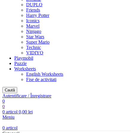
DUPLO
Friends
Harry Potter
Iconics
Marvel
Ninjago
Star Wars
Super Mario
Technic
VIDIYO
Playmobil
Puzzle
Worksheets
English Worksheets
Fise de activitati
Caută
Autentificare / Înregistrare
0
0
0
articol
0,00
lei
Meniu
0
articol