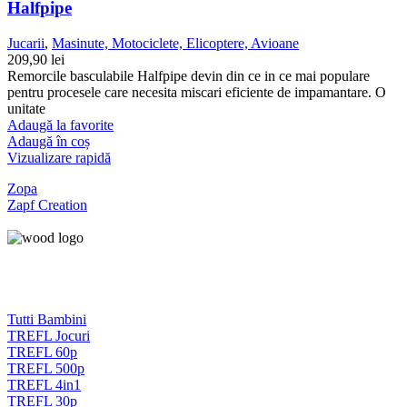
Halfpipe
Jucarii
,
Masinute, Motociclete, Elicoptere, Avioane
209,90
lei
Remorcile basculabile Halfpipe devin din ce in ce mai populare
pentru procesele care necesita miscari eficiente de impamantare. O
unitate
Adaugă la favorite
Adaugă în coș
Vizualizare rapidă
Zopa
Zapf Creation
Tutti Bambini
TREFL Jocuri
TREFL 60p
TREFL 500p
TREFL 4in1
TREFL 30p