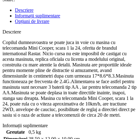
Descriere
Informații suplimentare
Opțiuni de livrare
Descriere
Copilul dumneavoastra se poate juca in voie cu masina cu
telecomanda Mini Cooper, scara 1 la 24, oferita de brandul
international Rastar. Nicio cursa nu este imposibil de castigat cu
acesta masinuta, replica oficiala cu licenta a modelului original,
construita cu mare atentie la detalii. Masinuta are proportiile ideale
pentru momente pline de distractie si amuzament, avand
dimensiunile in centimetri dupa cum urmeaza 17*8.6*8.3.Masinuta
functioneaza pe frecventa de 2.4G.Alimentarea se face astfel pentru
masinuta sunt necesare 3 baterii tip AA , iar pentru telecomanda 2 tip
AA.Masinuta se poate deplasa in toate directiile inainte, inapoi,
stanga sau dreapta. Masina cu telecomanda Mini Cooper, scara 1 la
24, poate rula cu o viteza aproximativa de 10km/h, are tractiune
2WD, anvelope de cauciuc, posibilitate de reglaj a directiei direct pe
sasiu si o raza de actiune a telecomenzii de circa 20 de metri.
Informații suplimentare
Greutate
0,5 kg
Dimensiuni
38,50 × 12,00 × 10,00 cm