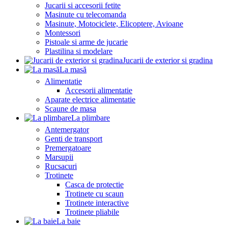
Jucarii si accesorii fetite
Masinute cu telecomanda
Masinute, Motociclete, Elicoptere, Avioane
Montessori
Pistoale si arme de jucarie
Plastilina si modelare
Jucarii de exterior si gradina
La masă
Alimentatie
Accesorii alimentatie
Aparate electrice alimentatie
Scaune de masa
La plimbare
Antemergator
Genti de transport
Premergatoare
Marsupii
Rucsacuri
Trotinete
Casca de protectie
Trotinete cu scaun
Trotinete interactive
Trotinete pliabile
La baie