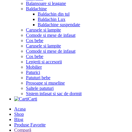
Balansoare si leagane
Baldachine
Baldachin din tul
Baldachin Lux
Baldachine suspendate
Carusele si lampite
Comode si mese de infasat
Cos bebe
Carusele si lampite
Comode si mese de infasat
Cos bebe
Lenjerii si accesorii
Mobilier
Paturici
Patuturi bebe
Prosoape si museline
Saltele patuturi
Sistem infasat si sac de dormit
Carti
Acasa
Shop
Blog
Produse Favorite
Compară