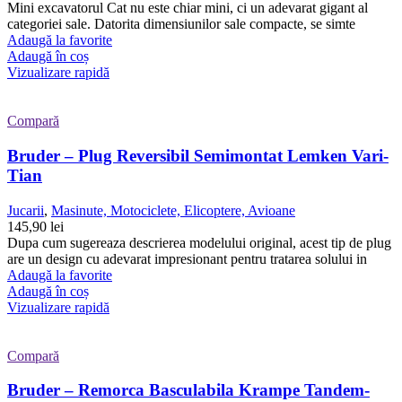
Mini excavatorul Cat nu este chiar mini, ci un adevarat gigant al
categoriei sale. Datorita dimensiunilor sale compacte, se simte
Adaugă la favorite
Adaugă în coș
Vizualizare rapidă
Compară
Bruder – Plug Reversibil Semimontat Lemken Vari-
Tian
Jucarii
,
Masinute, Motociclete, Elicoptere, Avioane
145,90
lei
Dupa cum sugereaza descrierea modelului original, acest tip de plug
are un design cu adevarat impresionant pentru tratarea solului in
Adaugă la favorite
Adaugă în coș
Vizualizare rapidă
Compară
Bruder – Remorca Basculabila Krampe Tandem-