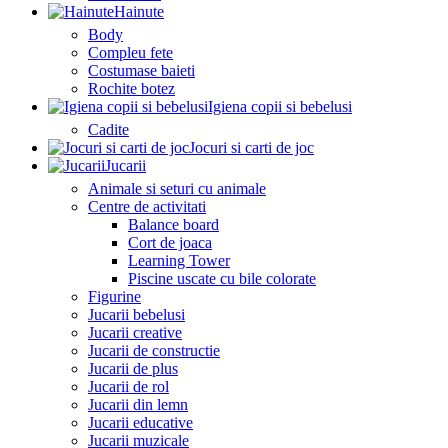
Hainute
Body
Compleu fete
Costumase baieti
Rochite botez
Igiena copii si bebelusi
Cadite
Jocuri si carti de joc
Jucarii
Animale si seturi cu animale
Centre de activitati
Balance board
Cort de joaca
Learning Tower
Piscine uscate cu bile colorate
Figurine
Jucarii bebelusi
Jucarii creative
Jucarii de constructie
Jucarii de plus
Jucarii de rol
Jucarii din lemn
Jucarii educative
Jucarii muzicale