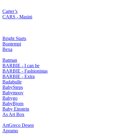
Carter’s
CARS - Masini
Bright Starts
Bontempi
Bexa
Batman
BARBIE - I can be
BARBIE - Fashionistas
BARBIE - Extra
Badabulle
BabySteps
Babymoov
Babygo
BabyBjorn
Baby Einstein
As Art Box
ArtGreco Desen
Apramo