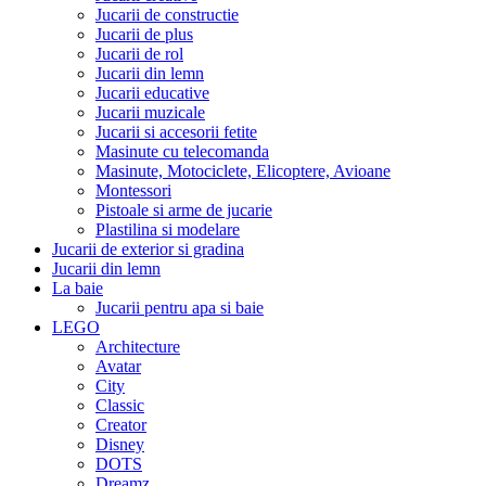
Jucarii de constructie
Jucarii de plus
Jucarii de rol
Jucarii din lemn
Jucarii educative
Jucarii muzicale
Jucarii si accesorii fetite
Masinute cu telecomanda
Masinute, Motociclete, Elicoptere, Avioane
Montessori
Pistoale si arme de jucarie
Plastilina si modelare
Jucarii de exterior si gradina
Jucarii din lemn
La baie
Jucarii pentru apa si baie
LEGO
Architecture
Avatar
City
Classic
Creator
Disney
DOTS
Dreamz