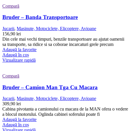
Compară
Bruder – Banda Transportoare
Jucarii
,
Masinute, Motociclete, Elicoptere, Avioane
156,90
lei
Din cele mai vechi timpuri, benzile transportoare au ajutat oamenii
sa transporte, sa ridice si sa coborae incarcaturi grele precum
Adaugă la favorite
Adaugă în coș
Vizualizare rapidă
Compară
Bruder – Camion Man Tga Cu Macara
Jucarii
,
Masinute, Motociclete, Elicoptere, Avioane
309,90
lei
Cabina pivotanta a camionului cu macara de la MAN ofera o vedere
a blocul motorului. Oglinda cabinei soferului poate fi
Adaugă la favorite
Adaugă în coș
Vizualizare rapidă