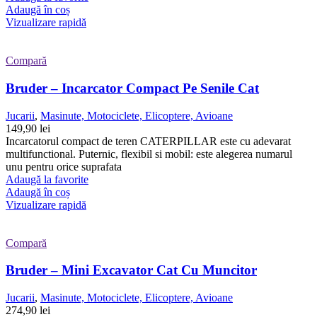
Adaugă în coș
Vizualizare rapidă
Compară
Bruder – Incarcator Compact Pe Senile Cat
Jucarii
,
Masinute, Motociclete, Elicoptere, Avioane
149,90
lei
Incarcatorul compact de teren CATERPILLAR este cu adevarat
multifunctional. Puternic, flexibil si mobil: este alegerea numarul
unu pentru orice suprafata
Adaugă la favorite
Adaugă în coș
Vizualizare rapidă
Compară
Bruder – Mini Excavator Cat Cu Muncitor
Jucarii
,
Masinute, Motociclete, Elicoptere, Avioane
274,90
lei