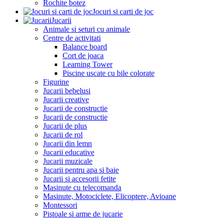
Rochite botez
Jocuri si carti de joc
Jucarii
Animale si seturi cu animale
Centre de activitati
Balance board
Cort de joaca
Learning Tower
Piscine uscate cu bile colorate
Figurine
Jucarii bebelusi
Jucarii creative
Jucarii de constructie
Jucarii de constructie
Jucarii de plus
Jucarii de rol
Jucarii din lemn
Jucarii educative
Jucarii muzicale
Jucarii pentru apa si baie
Jucarii si accesorii fetite
Masinute cu telecomanda
Masinute, Motociclete, Elicoptere, Avioane
Montessori
Pistoale si arme de jucarie