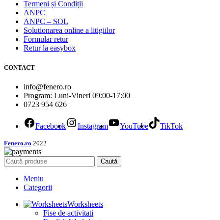
Termeni și Condiții
ANPC
ANPC – SOL
Solutionarea online a litigiilor
Formular retur
Retur la easybox
CONTACT
info@fenero.ro
Program: Luni-Vineri 09:00-17:00
0723 954 626
Facebook
Instagram
YouTube
TikTok
Fenero.ro
2022
Caută
Meniu
Categorii
Worksheets
Fise de activitati