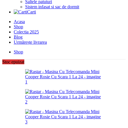
Saltele patuturi
Sistem infasat si sac de dormit
Carti
Acasa
Shop
Colectia 2025
Blog
Urmărește livrarea
Shop
Stoc epuizat