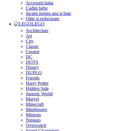
Accesorii baita
Cadite bebe
Jucarii pentru apa si baie
Olite si reductoare
LEGO
Architecture
Art
City
Classic
Creator
DC
DOTS
Disney
DUPLO
Friends
Harry Potter
Hidden Side
Jurassic World
Marvel
Minecraft
Minifigures
Minions
Ninjago
Overwatch
Speed Champions