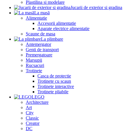
Plastilina si modelare
Jucarii de exterior si gradina
La masă
Alimentatie
Accesorii alimentatie
Aparate electrice alimentatie
Scaune de masa
La plimbare
Antemergator
Genti de transport
Premergatoare
Marsupii
Rucsacuri
Trotinete
Casca de protectie
Trotinete cu scaun
Trotinete interactive
Trotinete pliabile
LEGO
Architecture
Art
City
Classic
Creator
DC