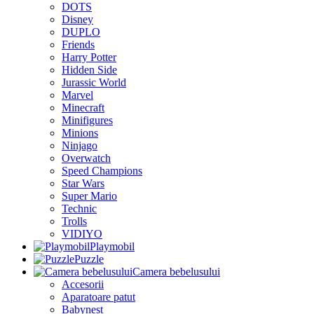
DOTS
Disney
DUPLO
Friends
Harry Potter
Hidden Side
Jurassic World
Marvel
Minecraft
Minifigures
Minions
Ninjago
Overwatch
Speed Champions
Star Wars
Super Mario
Technic
Trolls
VIDIYO
Playmobil
Puzzle
Camera bebelusului
Accesorii
Aparatoare patut
Babynest