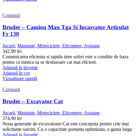
Compară
Bruder – Camion Man Tga Si Incarcator Articulat
Fr 130
Jucarii
,
Masinute, Motociclete, Elicoptere, Avioane
342,90
lei
Comunicarea eficienta si rapida intre soferi este o conditie de baza
pentru ca munca sa se desfasoare cat mai eficient.
Adaugă la favorite
Adaugă în coș
Vizualizare rapidă
Compară
Bruder – Excavator Cat
Jucarii
,
Masinute, Motociclete, Elicoptere, Avioane
374,90
lei
Noua generatie de excavatoare Cat este conceputa pentru cele mai
solicitante sarcini. Cu o capacitate portanta optimizata, o gama larga
Adaugă la favorite