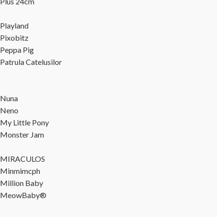
Plus 24cm
Playland
Pixobitz
Peppa Pig
Patrula Catelusilor
Nuna
Neno
My Little Pony
Monster Jam
MIRACULOS
Minmimcph
Million Baby
MeowBaby®