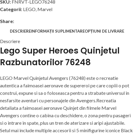
SKU:
FNRVT-LEGO76248
Categorii:
LEGO
,
Marvel
Share:
DESCRIERE
INFORMAȚII SUPLIMENTARE
OPȚIUNI DE LIVRARE
Descriere
Lego Super Heroes Quinjetul
Razbunatorilor 76248
LEGO Marvel Quinjetul Avengers (76248) este o recreatie
autentica a faimoasei aeronave de supereroi pe care copiii o pot
construi, expune si sa o foloseasca pentru a strabate universul in
nesfarsite aventuri cu personajele din Avengers.Recreatia
detaliata a faimoasei aeronave Quinjet din filmele Marvel
Avengers contine o cabina cu deschidere, o zona pentru pasageri
si o intrare in spate, plus un tren de aterizare si aripi ajustabile.
Setul mai include multiple accesorii si 5 minifigurine iconice Black