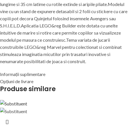
lungime si 35 cm latime cu rotile extinde si aripile pliate.Modelul
vine cu un stand de expunere detasabil si 2 folii cu stickere cu care
copiii pot decora Quinjetul folosind insemnele Avengers sau
S.H.I.E.L.D.Aplicatia LEGO&reg Builder este dotata cu unelte
intuitive de marire si rotire care permite copiilor sa vizualizeze
modelul pe masura ce construiesc.Tema variata de jucarii
construibile LEGO&reg Marvel pentru colectionat si combinat
stimuleaza imaginatia micutilor prin trasaturi inovative si
nenumarate posibilitati de joaca si construit.
Informații suplimentare
Opțiuni de livrare
Produse similare