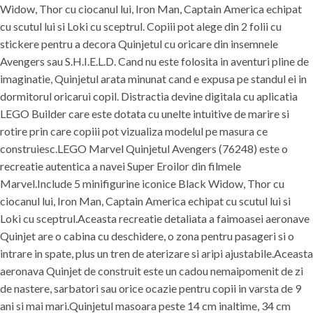
Widow, Thor cu ciocanul lui, Iron Man, Captain America echipat
cu scutul lui si Loki cu sceptrul. Copiii pot alege din 2 folii cu
stickere pentru a decora Quinjetul cu oricare din insemnele
Avengers sau S.H.I.E.L.D. Cand nu este folosita in aventuri pline de
imaginatie, Quinjetul arata minunat cand e expusa pe standul ei in
dormitorul oricarui copil. Distractia devine digitala cu aplicatia
LEGO Builder care este dotata cu unelte intuitive de marire si
rotire prin care copiii pot vizualiza modelul pe masura ce
construiesc.LEGO Marvel Quinjetul Avengers (76248) este o
recreatie autentica a navei Super Eroilor din filmele
Marvel.Include 5 minifigurine iconice Black Widow, Thor cu
ciocanul lui, Iron Man, Captain America echipat cu scutul lui si
Loki cu sceptrul.Aceasta recreatie detaliata a faimoasei aeronave
Quinjet are o cabina cu deschidere, o zona pentru pasageri si o
intrare in spate, plus un tren de aterizare si aripi ajustabile.Aceasta
aeronava Quinjet de construit este un cadou nemaipomenit de zi
de nastere, sarbatori sau orice ocazie pentru copii in varsta de 9
ani si mai mari.Quinjetul masoara peste 14 cm inaltime, 34 cm