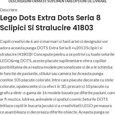
DESCRIERE
INFORMAȚII SUPLIMENTARE
OPȚIUNI DE LIVRARE
Descriere
Lego Dots Extra Dots Seria 8
Sclipici Si Stralucire 41803
Copiii creativi de 6 ani si mai mari si fanii artei si designului vor
adora aceasta punga DOTS Extra Seria 8 +u2013 Sclipici si
stralucire (41803)! Concepute pentru a se potrivi cu toate seturile
LEGO&reg DOTS, aceste placute suplimentare ofera copiilor
posibilitatea de a realiza modele personalizate si de a le schimba
in functie de pasiunile, stilului sau camera lor.Aceasta punga
contine 105 placute colorate, intre care placute decorate cu stele
colorate, opalescente si cu efect in 3D, precum si 10 placute cu
grafica dintr-o gama de 16 modele bazate pe diferite pasiuni, cum
ar fi muzica, iubirea, animalele si spatiul cosmic.Seturile DOTS
initiaza copiii in bucuria jocului si a creativitatii LEGO pe masura
ce asambleaza si decoreaza diferite obiecte. Aceasta punga se