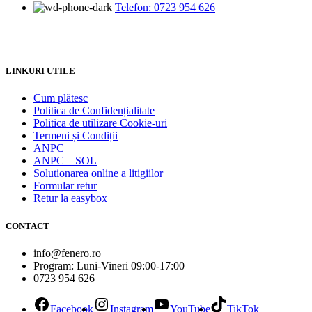
Telefon: 0723 954 626
LINKURI UTILE
Cum plătesc
Politica de Confidențialitate
Politica de utilizare Cookie-uri
Termeni și Condiții
ANPC
ANPC – SOL
Solutionarea online a litigiilor
Formular retur
Retur la easybox
CONTACT
info@fenero.ro
Program: Luni-Vineri 09:00-17:00
0723 954 626
Facebook
Instagram
YouTube
TikTok