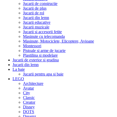
Jucarii de constructie
Jucarii de plus
Jucarii de rol
Jucarii din lemn
Jucarii educative
Jucarii muzicale
Jucarii si accesorii fetite
Masinute cu telecomanda
Masinute, Motociclete, Elicoptere, Avioane
Montessori
Pistoale si arme de jucarie
Plastilina si modelare
Jucarii de exterior si gradina
Jucarii din lemn
La baie
Jucarii pentru apa si baie
LEGO
Architecture
Avatar
City
Classic
Creator
Disney
DOTS
Dreamz