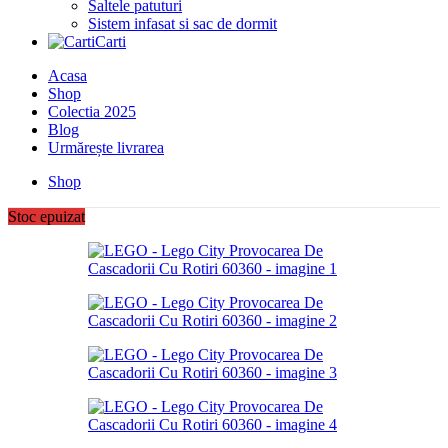
Saltele patuturi
Sistem infasat si sac de dormit
Carti
Acasa
Shop
Colectia 2025
Blog
Urmărește livrarea
Shop
Stoc epuizat