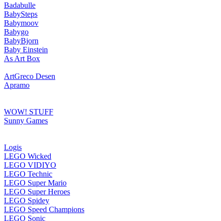
Badabulle
BabySteps
Babymoov
Babygo
BabyBjorn
Baby Einstein
As Art Box
ArtGreco Desen
Apramo
WOW! STUFF
Sunny Games
Logis
LEGO Wicked
LEGO VIDIYO
LEGO Technic
LEGO Super Mario
LEGO Super Heroes
LEGO Spidey
LEGO Speed Champions
LEGO Sonic