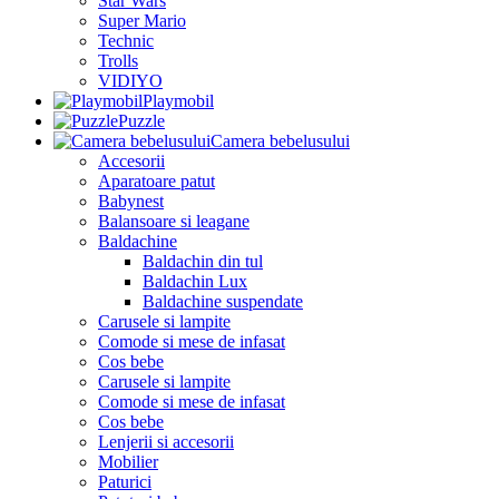
Star Wars
Super Mario
Technic
Trolls
VIDIYO
Playmobil
Puzzle
Camera bebelusului
Accesorii
Aparatoare patut
Babynest
Balansoare si leagane
Baldachine
Baldachin din tul
Baldachin Lux
Baldachine suspendate
Carusele si lampite
Comode si mese de infasat
Cos bebe
Carusele si lampite
Comode si mese de infasat
Cos bebe
Lenjerii si accesorii
Mobilier
Paturici