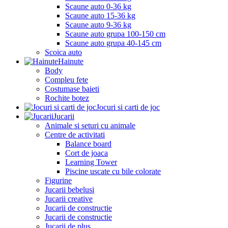
Scaune auto 0-36 kg
Scaune auto 15-36 kg
Scaune auto 9-36 kg
Scaune auto grupa 100-150 cm
Scaune auto grupa 40-145 cm
Scoica auto
Hainute
Body
Compleu fete
Costumase baieti
Rochite botez
Jocuri si carti de joc
Jucarii
Animale si seturi cu animale
Centre de activitati
Balance board
Cort de joaca
Learning Tower
Piscine uscate cu bile colorate
Figurine
Jucarii bebelusi
Jucarii creative
Jucarii de constructie
Jucarii de constructie
Jucarii de plus