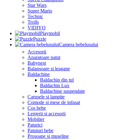
Star Wars
Super Mario
Technic
Trolls
VIDIYO
Playmobil
Puzzle
Camera bebelusului
Accesorii
Aparatoare patut
Babynest
Balansoare si leagane
Baldachine
Baldachin din tul
Baldachin Lux
Baldachine suspendate
Carusele si lampite
Comode si mese de infasat
Cos bebe
Lenjerii si accesorii
Mobilier
Paturici
Patuturi bebe
Prosoape si museline