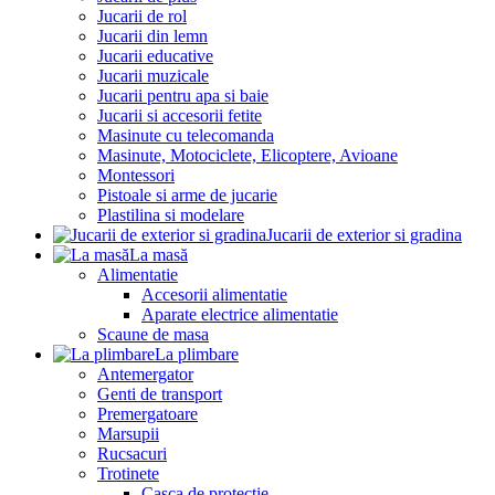
Jucarii de rol
Jucarii din lemn
Jucarii educative
Jucarii muzicale
Jucarii pentru apa si baie
Jucarii si accesorii fetite
Masinute cu telecomanda
Masinute, Motociclete, Elicoptere, Avioane
Montessori
Pistoale si arme de jucarie
Plastilina si modelare
Jucarii de exterior si gradina
La masă
Alimentatie
Accesorii alimentatie
Aparate electrice alimentatie
Scaune de masa
La plimbare
Antemergator
Genti de transport
Premergatoare
Marsupii
Rucsacuri
Trotinete
Casca de protectie