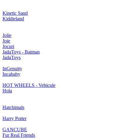
Kinetic Sand
Kiddieland
Jolie
Joie
Jocuri
JadaToys - Batman
JadaToys
InGenuity
Incababy
HOT WHEELS - Vehicule
Hola
Hatchimals
Harry Potter
GANCUBE
Fur Real Friends