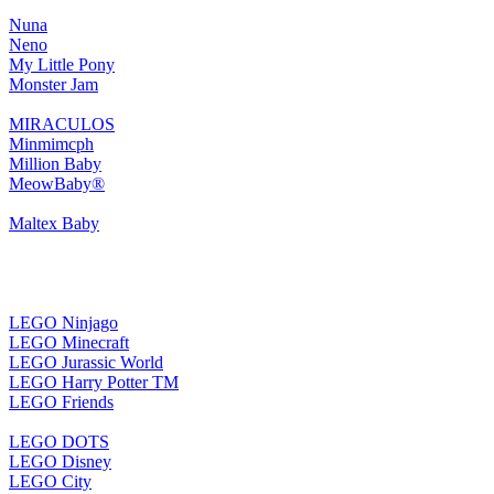
Nuna
Neno
My Little Pony
Monster Jam
MIRACULOS
Minmimcph
Million Baby
MeowBaby®
Maltex Baby
LEGO Ninjago
LEGO Minecraft
LEGO Jurassic World
LEGO Harry Potter TM
LEGO Friends
LEGO DOTS
LEGO Disney
LEGO City