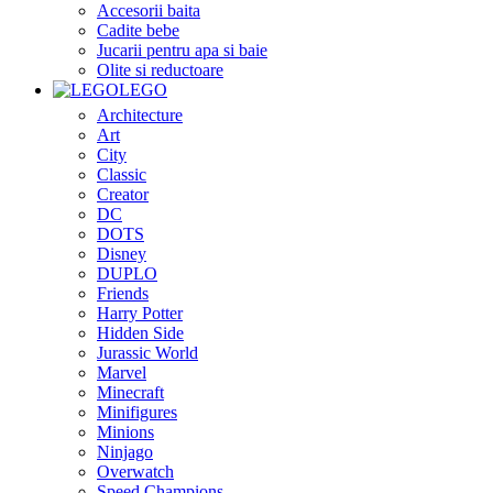
Accesorii baita
Cadite bebe
Jucarii pentru apa si baie
Olite si reductoare
LEGO
Architecture
Art
City
Classic
Creator
DC
DOTS
Disney
DUPLO
Friends
Harry Potter
Hidden Side
Jurassic World
Marvel
Minecraft
Minifigures
Minions
Ninjago
Overwatch
Speed Champions