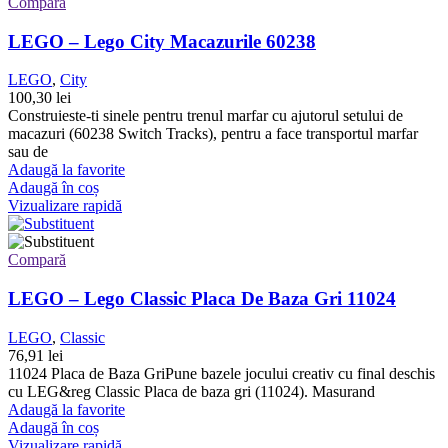
Compară
LEGO – Lego City Macazurile 60238
LEGO
,
City
100,30
lei
Construieste-ti sinele pentru trenul marfar cu ajutorul setului de
macazuri (60238 Switch Tracks), pentru a face transportul marfar
sau de
Adaugă la favorite
Adaugă în coș
Vizualizare rapidă
Compară
LEGO – Lego Classic Placa De Baza Gri 11024
LEGO
,
Classic
76,91
lei
11024 Placa de Baza GriPune bazele jocului creativ cu final deschis
cu LEG&reg Classic Placa de baza gri (11024). Masurand
Adaugă la favorite
Adaugă în coș
Vizualizare rapidă