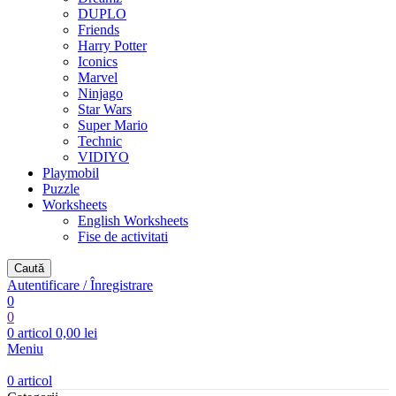
DUPLO
Friends
Harry Potter
Iconics
Marvel
Ninjago
Star Wars
Super Mario
Technic
VIDIYO
Playmobil
Puzzle
Worksheets
English Worksheets
Fise de activitati
Caută
Autentificare / Înregistrare
0
0
0
articol
0,00
lei
Meniu
0
articol