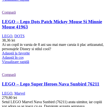
Compară
LEGO – Lego Dots Patch Mickey Mouse Si Minnie
Mouse 41963
LEGO
,
DOTS
38,36
lei
Ai un copil in varsta de 8 ani sau mai mare caruia ii plac artizanatul,
personajele Disney si stilul cool?
Adaugă la favorite
Adaugă în coș
Vizualizare rapidă
Compară
LEGO – Lego Super Heroes Nava Sunbird 76211
LEGO
,
Marvel
279,80
lei
Setul LEGO Marvel Nava Sunbird (76211) arata uimitor, iar copiii
vor adora sa se joace cu ea. Daruieste aceasta aeronava