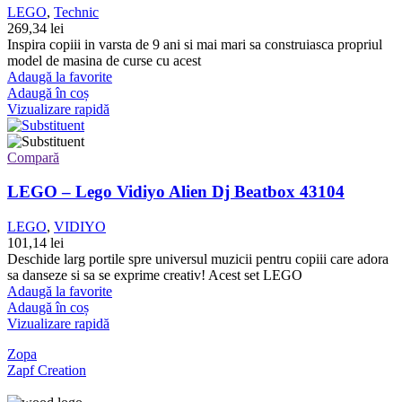
LEGO
,
Technic
269,34
lei
Inspira copiii in varsta de 9 ani si mai mari sa construiasca propriul
model de masina de curse cu acest
Adaugă la favorite
Adaugă în coș
Vizualizare rapidă
Compară
LEGO – Lego Vidiyo Alien Dj Beatbox 43104
LEGO
,
VIDIYO
101,14
lei
Deschide larg portile spre universul muzicii pentru copiii care adora
sa danseze si sa se exprime creativ! Acest set LEGO
Adaugă la favorite
Adaugă în coș
Vizualizare rapidă
Zopa
Zapf Creation