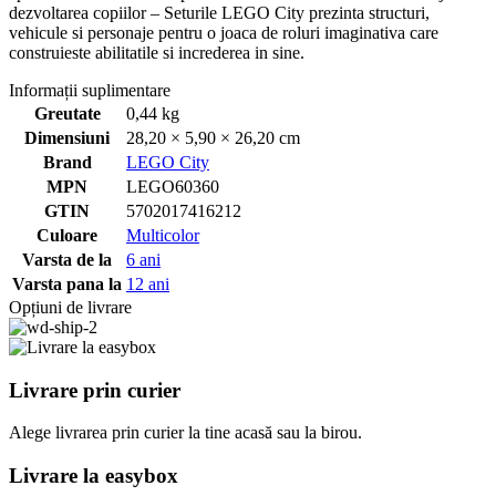
dezvoltarea copiilor – Seturile LEGO City prezinta structuri,
vehicule si personaje pentru o joaca de roluri imaginativa care
construieste abilitatile si increderea in sine.
Informații suplimentare
Greutate
0,44 kg
Dimensiuni
28,20 × 5,90 × 26,20 cm
Brand
LEGO City
MPN
LEGO60360
GTIN
5702017416212
Culoare
Multicolor
Varsta de la
6 ani
Varsta pana la
12 ani
Opțiuni de livrare
Livrare prin curier
Alege livrarea prin curier
la
tine
acasă
sau
la
birou.
Livrare la easybox