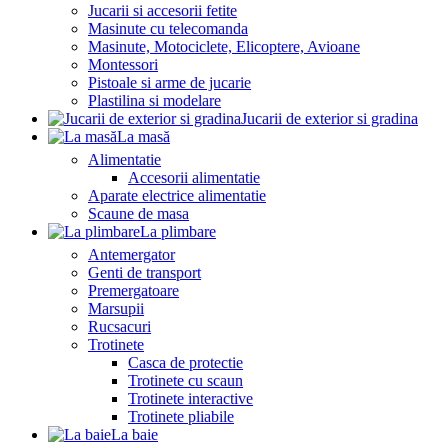
Jucarii si accesorii fetite
Masinute cu telecomanda
Masinute, Motociclete, Elicoptere, Avioane
Montessori
Pistoale si arme de jucarie
Plastilina si modelare
Jucarii de exterior si gradina
La masă
Alimentatie
Accesorii alimentatie
Aparate electrice alimentatie
Scaune de masa
La plimbare
Antemergator
Genti de transport
Premergatoare
Marsupii
Rucsacuri
Trotinete
Casca de protectie
Trotinete cu scaun
Trotinete interactive
Trotinete pliabile
La baie