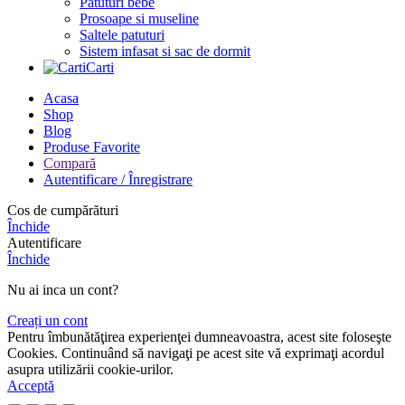
Patuturi bebe
Prosoape si museline
Saltele patuturi
Sistem infasat si sac de dormit
Carti
Acasa
Shop
Blog
Produse Favorite
Compară
Autentificare / Înregistrare
Cos de cumpărături
Închide
Autentificare
Închide
Nu ai inca un cont?
Creați un cont
Pentru îmbunătăţirea experienţei dumneavoastra, acest site foloseşte
Cookies. Continuând să navigaţi pe acest site vă exprimaţi acordul
asupra utilizării cookie-urilor.
Acceptă