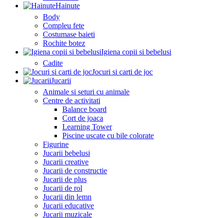
Hainute
Body
Compleu fete
Costumase baieti
Rochite botez
Igiena copii si bebelusi
Cadite
Jocuri si carti de joc
Jucarii
Animale si seturi cu animale
Centre de activitati
Balance board
Cort de joaca
Learning Tower
Piscine uscate cu bile colorate
Figurine
Jucarii bebelusi
Jucarii creative
Jucarii de constructie
Jucarii de plus
Jucarii de rol
Jucarii din lemn
Jucarii educative
Jucarii muzicale