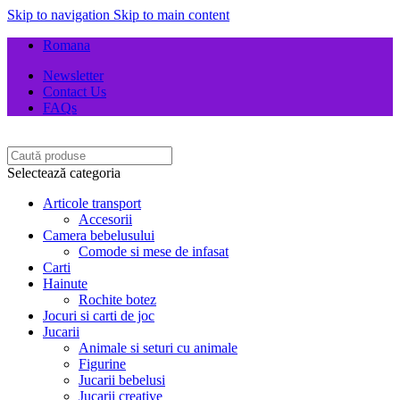
Skip to navigation
Skip to main content
Romana
Newsletter
Contact Us
FAQs
Selectează categoria
Articole transport
Accesorii
Camera bebelusului
Comode si mese de infasat
Carti
Hainute
Rochite botez
Jocuri si carti de joc
Jucarii
Animale si seturi cu animale
Figurine
Jucarii bebelusi
Jucarii creative