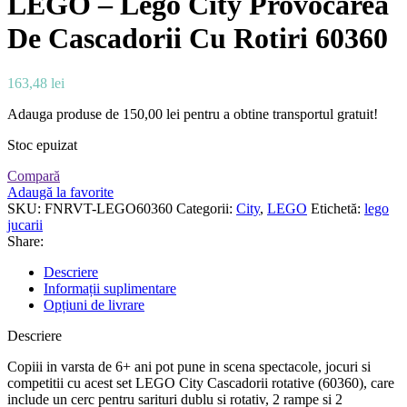
LEGO – Lego City Provocarea
De Cascadorii Cu Rotiri 60360
163,48
lei
Adauga produse de
150,00
lei
pentru a obtine transportul gratuit!
Stoc epuizat
Compară
Adaugă la favorite
SKU:
FNRVT-LEGO60360
Categorii:
City
,
LEGO
Etichetă:
lego
jucarii
Share:
Descriere
Informații suplimentare
Opțiuni de livrare
Descriere
Copiii in varsta de 6+ ani pot pune in scena spectacole, jocuri si
competitii cu acest set LEGO City Cascadorii rotative (60360), care
include un cerc pentru sarituri dublu si rotativ, 2 rampe si 2