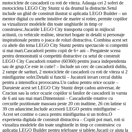
motociclete de cascadorii cu roti de viteza. Adauga cei 2 soferi de
motocicleta LEGO City Stuntz si da drumul la distractie.Setul
include un ghid de construit ilustrat si aplicatia LEGO Builder – un
mentor digital cu unelte intuitive de marire si rotire, permite copiilor
sa vizualizeze modelele din toate unghiurile in timp ce
construiesc.Jucariile LEGO City transporta copiii in mijlocul
actiunii, cu vehicule realiste, structuri bogate in detalii si personaje
inspirationale pentru o joaca de roluri distractiva. Combina acest set
cu altele din tema LEGO City Stuntz pentru spectacole si competitii
si mai mari.Cascadorii pentru copii de 6+ ani – Pregateste scena
pentru demonstratii si competitii distractive cu setul de construit
LEGO City Cascadorii rotative (60360) pentru joaca independenta
sau de grup.Ce este in cutie? – Include un cerc de cascadorii dublu,
2 rampe de sarituri, 2 motociclete de cascadorii cu roti de viteza si 2
minifigurine sofer.Detalii si functii – Jucatorii invart cercul dublu
pentru a intensifica provocarea.Un cadou pentru orice ocazie –
Daruieste acest set LEGO City Stuntz drept cadou aniversar, de
Craciun sau la orice ocazie copiilor si fanilor de cascadorii in varsta
de 6 ani sau mai mari.Dimensiuni – Cascadoriile rotative cu
cercurile pozitionate masoara peste 20 cm inaltime, 26 cm latime si
39 cm adancime.Include accesorii LEGO pentru minifigurine –
Acest set contine o casca pentru minifigurina si un trofeu.O
experienta digitala de construit distractiva – Copiii pot mari, roti si
vizualiza modelele din toate unghiurile in timp ce construiesc cu
aplicatia LEGO Builder pentru telefoane si tablete.Jucarii ce ajuta la