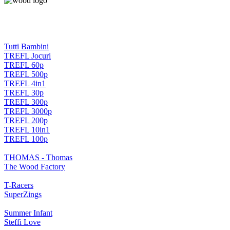
Tutti Bambini
TREFL Jocuri
TREFL 60p
TREFL 500p
TREFL 4in1
TREFL 30p
TREFL 300p
TREFL 3000p
TREFL 200p
TREFL 10in1
TREFL 100p
THOMAS - Thomas
The Wood Factory
T-Racers
SuperZings
Summer Infant
Steffi Love