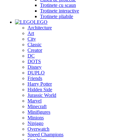
Trotinete cu scaun
Trotinete interactive
Trotinete pliabile
LEGO
Architecture
Art
City
Classic
Creator
DC
DOTS
Disney
DUPLO
Friends
Harry Potter
Hidden Side
Jurassic World
Marvel
Minecraft
Minifigures
Minions
Ninjago
Overwatch
Speed Champions