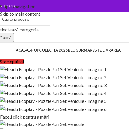
Skip to navigation
ROMANA
Skip to main content
electează categoria
Caută
ategorii
ACASA
SHOP
COLECTIA 2025
BLOG
URMĂREȘTE LIVRAREA
Stoc epuizat
Faceți click pentru a mări