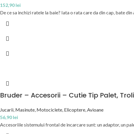
152,90
lei
De ce sa inchizi ratele la baie? Iata o rata care da din cap, bate din a
Bruder – Accesorii – Cutie Tip Palet, Trol
Jucarii
,
Masinute, Motociclete, Elicoptere, Avioane
56,90
lei
Accesoriile sistemului frontal de incarcare sunt: un adaptor, un pal