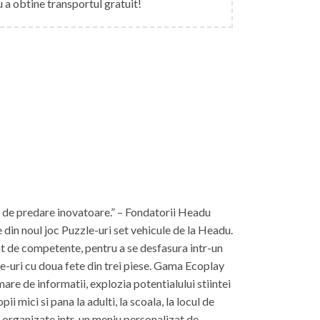
 a obtine transportul gratuit!
toda de predare inovatoare.” – Fondatorii Headu
 din noul joc Puzzle-uri set vehicule de la Headu.
t de competente, pentru a se desfasura intr-un
e-uri cu doua fete din trei piese. Gama Ecoplay
are de informatii, explozia potentialului stiintei
ii mici si pana la adulti, la scoala, la locul de
 organizate intr-un meniu personalizat de