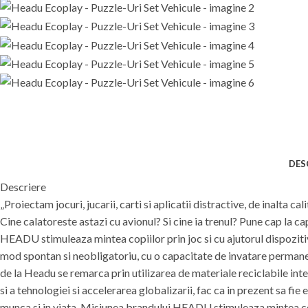
DES
Descriere
„Proiectam jocuri, jucarii, carti si aplicatii distractive, de inalta 
Cine calatoreste astazi cu avionul? Si cine ia trenul? Pune cap la c
HEADU stimuleaza mintea copiilor prin joc si cu ajutorul dispozit
mod spontan si neobligatoriu, cu o capacitate de invatare permanent
de la Headu se remarca prin utilizarea de materiale reciclabile int
si a tehnologiei si accelerarea globalizarii, fac ca in prezent sa fie 
munca si in viata. Misiunea brandului HEADU stimuleaza mintea copi