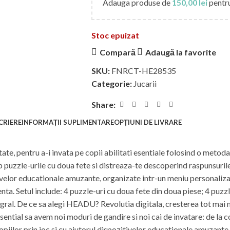
Adauga produse de
150,00
lei
pentru
Stoc epuizat
Compară
Adaugă la favorite
SKU:
FNRCT-HE28535
Categorie:
Jucarii
Share:
CRIERE
INFORMAȚII SUPLIMENTARE
OPȚIUNI DE LIVRARE
calitate, pentru a-i invata pe copii abilitati esentiale folosind o me
ap puzzle-urile cu doua fete si distreaza-te descoperind raspunsurile
ivelor educationale amuzante, organizate intr-un meniu personaliza
a. Setul include: 4 puzzle-uri cu doua fete din doua piese; 4 puzzl
egral. De ce sa alegi HEADU? Revolutia digitala, cresterea tot mai m
esential sa avem noi moduri de gandire si noi cai de invatare: de la cop
ilor prin joc si cu ajutorul dispozitivelor educationale amuzante,