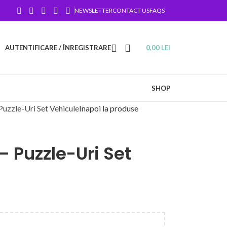
NEWSLETTER
CONTACT US
FAQS
AUTENTIFICARE / ÎNREGISTRARE
0,00
LEI
SHOP
uzzle-Uri Set Vehicule
Inapoi la produse
 Puzzle-Uri Set