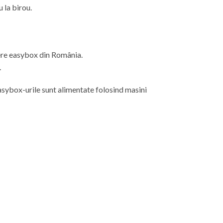
u
la
birou.
ere easybox din
România
.
.
 easybox-urile sunt alimentate folosind masini